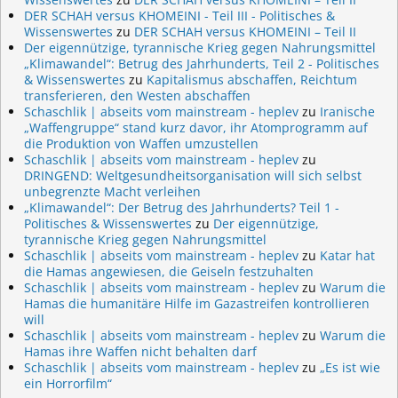
DER SCHAH versus KHOMEINI - Teil III - Politisches &
Wissenswertes
zu
DER SCHAH versus KHOMEINI – Teil II
Der eigennützige, tyrannische Krieg gegen Nahrungsmittel
„Klimawandel“: Betrug des Jahrhunderts, Teil 2 - Politisches
& Wissenswertes
zu
Kapitalismus abschaffen, Reichtum
transferieren, den Westen abschaffen
Schaschlik | abseits vom mainstream - heplev
zu
Iranische
„Waffengruppe“ stand kurz davor, ihr Atomprogramm auf
die Produktion von Waffen umzustellen
Schaschlik | abseits vom mainstream - heplev
zu
DRINGEND: Weltgesundheitsorganisation will sich selbst
unbegrenzte Macht verleihen
„Klimawandel“: Der Betrug des Jahrhunderts? Teil 1 -
Politisches & Wissenswertes
zu
Der eigennützige,
tyrannische Krieg gegen Nahrungsmittel
Schaschlik | abseits vom mainstream - heplev
zu
Katar hat
die Hamas angewiesen, die Geiseln festzuhalten
Schaschlik | abseits vom mainstream - heplev
zu
Warum die
Hamas die humanitäre Hilfe im Gazastreifen kontrollieren
will
Schaschlik | abseits vom mainstream - heplev
zu
Warum die
Hamas ihre Waffen nicht behalten darf
Schaschlik | abseits vom mainstream - heplev
zu
„Es ist wie
ein Horrorfilm“