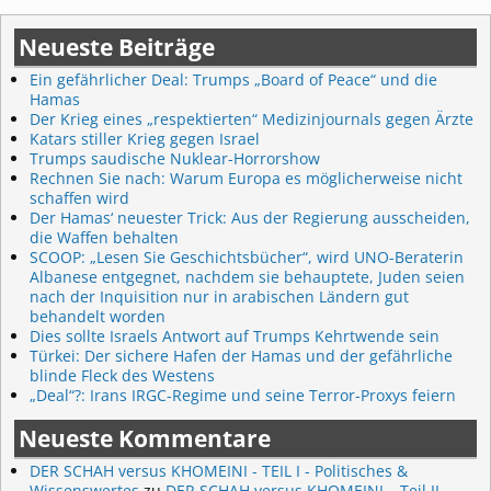
Neueste Beiträge
Ein gefährlicher Deal: Trumps „Board of Peace“ und die
Hamas
Der Krieg eines „respektierten“ Medizinjournals gegen Ärzte
Katars stiller Krieg gegen Israel
Trumps saudische Nuklear-Horrorshow
Rechnen Sie nach: Warum Europa es möglicherweise nicht
schaffen wird
Der Hamas‘ neuester Trick: Aus der Regierung ausscheiden,
die Waffen behalten
SCOOP: „Lesen Sie Geschichtsbücher“, wird UNO-Beraterin
Albanese entgegnet, nachdem sie behauptete, Juden seien
nach der Inquisition nur in arabischen Ländern gut
behandelt worden
Dies sollte Israels Antwort auf Trumps Kehrtwende sein
Türkei: Der sichere Hafen der Hamas und der gefährliche
blinde Fleck des Westens
„Deal“?: Irans IRGC-Regime und seine Terror-Proxys feiern
Neueste Kommentare
DER SCHAH versus KHOMEINI - TEIL I - Politisches &
Wissenswertes
zu
DER SCHAH versus KHOMEINI – Teil II