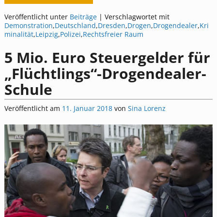
Veröffentlicht unter
Beiträge
|
Verschlagwortet mit
Demonstration
,
Deutschland
,
Dresden
,
Drogen
,
Drogendealer
,
Kri
minalität
,
Leipzig
,
Polizei
,
Rechtsfreier Raum
5 Mio. Euro Steuergelder für
„Flüchtlings“-Drogendealer-
Schule
Veröffentlicht am
11. Januar 2018
von
Sina Lorenz