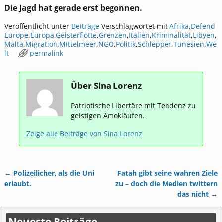
Die Jagd hat gerade erst begonnen.
Veröffentlicht unter
Beiträge
Verschlagwortet mit
Afrika
,
Defend
Europe
,
Europa
,
Geisterflotte
,
Grenzen
,
Italien
,
Kriminalität
,
Libyen
,
Malta
,
Migration
,
Mittelmeer
,
NGO
,
Politik
,
Schlepper
,
Tunesien
,
We
lt
permalink
Über Sina Lorenz
Patriotische Libertäre mit Tendenz zu
geistigen Amokläufen.
Zeige alle Beiträge von
Sina Lorenz
←
Polizeilicher, als die Uni
Fatah gibt seine wahren Ziele
Artikelnavigation
erlaubt.
zu – doch die Medien twittern
das nicht
→
Neueste Beiträge