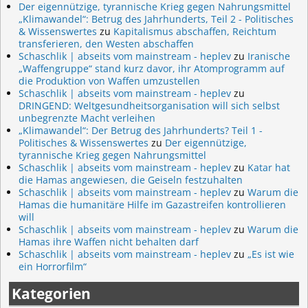
Der eigennützige, tyrannische Krieg gegen Nahrungsmittel
„Klimawandel“: Betrug des Jahrhunderts, Teil 2 - Politisches
& Wissenswertes
zu
Kapitalismus abschaffen, Reichtum
transferieren, den Westen abschaffen
Schaschlik | abseits vom mainstream - heplev
zu
Iranische
„Waffengruppe“ stand kurz davor, ihr Atomprogramm auf
die Produktion von Waffen umzustellen
Schaschlik | abseits vom mainstream - heplev
zu
DRINGEND: Weltgesundheitsorganisation will sich selbst
unbegrenzte Macht verleihen
„Klimawandel“: Der Betrug des Jahrhunderts? Teil 1 -
Politisches & Wissenswertes
zu
Der eigennützige,
tyrannische Krieg gegen Nahrungsmittel
Schaschlik | abseits vom mainstream - heplev
zu
Katar hat
die Hamas angewiesen, die Geiseln festzuhalten
Schaschlik | abseits vom mainstream - heplev
zu
Warum die
Hamas die humanitäre Hilfe im Gazastreifen kontrollieren
will
Schaschlik | abseits vom mainstream - heplev
zu
Warum die
Hamas ihre Waffen nicht behalten darf
Schaschlik | abseits vom mainstream - heplev
zu
„Es ist wie
ein Horrorfilm“
Kategorien