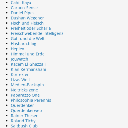
Cahit Kaya
Carbon-Sense
Daniel Pipes
Dushan Wegener
Fisch und Fleisch
Freiheit oder Scharia
Freischwebende Intelligenz
Gott und die Welt
Hasbara.blog
Heplev
Himmel und Erde
Jouwatch
Kacem El Ghazzali
Kian Kermanshani
Korrekter
Lizas Welt
Medien-Backspin
No tricks zone
Paparazzo One
Philosophia Perennis
Querdenker
Querdenkerweb
Rainer Thesen
Roland Tichy
Saltbush Club