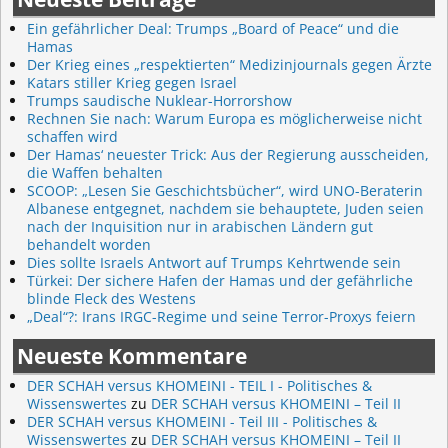
Ein gefährlicher Deal: Trumps „Board of Peace“ und die
Hamas
Der Krieg eines „respektierten“ Medizinjournals gegen Ärzte
Katars stiller Krieg gegen Israel
Trumps saudische Nuklear-Horrorshow
Rechnen Sie nach: Warum Europa es möglicherweise nicht
schaffen wird
Der Hamas‘ neuester Trick: Aus der Regierung ausscheiden,
die Waffen behalten
SCOOP: „Lesen Sie Geschichtsbücher“, wird UNO-Beraterin
Albanese entgegnet, nachdem sie behauptete, Juden seien
nach der Inquisition nur in arabischen Ländern gut
behandelt worden
Dies sollte Israels Antwort auf Trumps Kehrtwende sein
Türkei: Der sichere Hafen der Hamas und der gefährliche
blinde Fleck des Westens
„Deal“?: Irans IRGC-Regime und seine Terror-Proxys feiern
Neueste Kommentare
DER SCHAH versus KHOMEINI - TEIL I - Politisches &
Wissenswertes
zu
DER SCHAH versus KHOMEINI – Teil II
DER SCHAH versus KHOMEINI - Teil III - Politisches &
Wissenswertes
zu
DER SCHAH versus KHOMEINI – Teil II