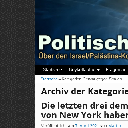
Startseite
Boykottaufruf
Fragen an 
Startseite
→Kategorien
Gewalt gegen Frauen
Archiv der Kategori
Die letzten drei d
von New York haben 
Veröffentlicht am
7. April 2021
von
Martin