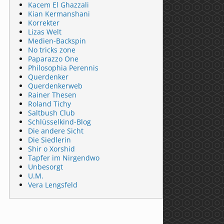
Kacem El Ghazzali
Kian Kermanshani
Korrekter
Lizas Welt
Medien-Backspin
No tricks zone
Paparazzo One
Philosophia Perennis
Querdenker
Querdenkerweb
Rainer Thesen
Roland Tichy
Saltbush Club
Schlüsselkind-Blog
Die andere Sicht
Die Siedlerin
Shir o Xorshid
Tapfer im Nirgendwo
Unbesorgt
U.M.
Vera Lengsfeld