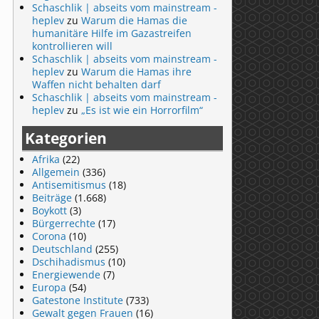
Schaschlik | abseits vom mainstream -
heplev
zu
Warum die Hamas die
humanitäre Hilfe im Gazastreifen
kontrollieren will
Schaschlik | abseits vom mainstream -
heplev
zu
Warum die Hamas ihre
Waffen nicht behalten darf
Schaschlik | abseits vom mainstream -
heplev
zu
„Es ist wie ein Horrorfilm“
Kategorien
Afrika
(22)
Allgemein
(336)
Antisemitismus
(18)
Beiträge
(1.668)
Boykott
(3)
Bürgerrechte
(17)
Corona
(10)
Deutschland
(255)
Dschihadismus
(10)
Energiewende
(7)
Europa
(54)
Gatestone Institute
(733)
Gewalt gegen Frauen
(16)