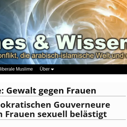
liberale Muslime
Über
e:
Gewalt gegen Frauen
emokratischen Gouverneure
Frauen sexuell belästigt