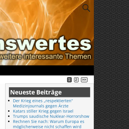
1
2
>>
Neueste Beiträge
Der Krieg eines „respektierten“
Medizinjournals gegen Ärzte
Katars stiller Krieg gegen Israel
Trumps saudische Nuklear-Horrorshow
Rechnen Sie nach: Warum Europa es
möglicherweise nicht schaffen wird