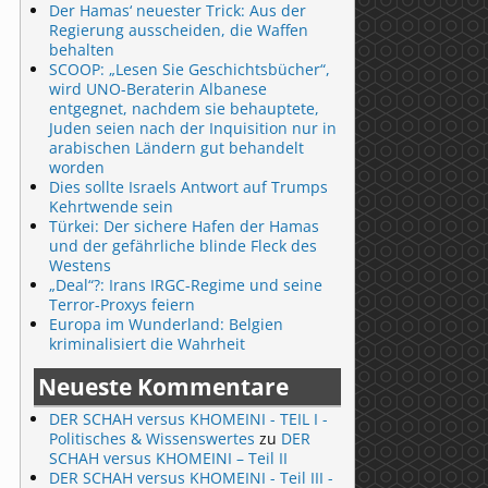
Der Hamas‘ neuester Trick: Aus der
Regierung ausscheiden, die Waffen
behalten
SCOOP: „Lesen Sie Geschichtsbücher“,
wird UNO-Beraterin Albanese
entgegnet, nachdem sie behauptete,
Juden seien nach der Inquisition nur in
arabischen Ländern gut behandelt
worden
Dies sollte Israels Antwort auf Trumps
Kehrtwende sein
Türkei: Der sichere Hafen der Hamas
und der gefährliche blinde Fleck des
Westens
„Deal“?: Irans IRGC-Regime und seine
Terror-Proxys feiern
Europa im Wunderland: Belgien
kriminalisiert die Wahrheit
Neueste Kommentare
DER SCHAH versus KHOMEINI - TEIL I -
Politisches & Wissenswertes
zu
DER
SCHAH versus KHOMEINI – Teil II
DER SCHAH versus KHOMEINI - Teil III -