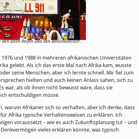
e den alten Reifen und den Benzinkanister.
 1976 und 1988 in mehreren afrikanischen Universitäten
rika gelebt. Als ich das erste Mal nach Afrika kam, wusste
oder seine Menschen, aber ich lernte schnell. Mir fiel zum
Versprechen hielten und auch keinen Anlass sahen, sich zu
s war, als ob ihnen nicht bewusst wäre, dass sie
sich entschuldigen müsse.
n, warum Afrikaner sich so verhalten, aber ich denke, dass
 für Afrika typische Verhaltensweisen zu erklären. Ich
ögen voraussetzt – wie es auch Zukunftsplanung tut – und
m Denkvermögen vieles erklären könnte, was typisch