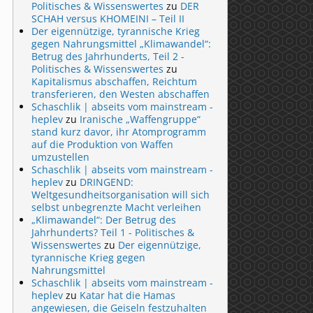
Politisches & Wissenswertes
zu
DER
SCHAH versus KHOMEINI – Teil II
Der eigennützige, tyrannische Krieg
gegen Nahrungsmittel „Klimawandel“:
Betrug des Jahrhunderts, Teil 2 -
Politisches & Wissenswertes
zu
Kapitalismus abschaffen, Reichtum
transferieren, den Westen abschaffen
Schaschlik | abseits vom mainstream -
heplev
zu
Iranische „Waffengruppe“
stand kurz davor, ihr Atomprogramm
auf die Produktion von Waffen
umzustellen
Schaschlik | abseits vom mainstream -
heplev
zu
DRINGEND:
Weltgesundheitsorganisation will sich
selbst unbegrenzte Macht verleihen
„Klimawandel“: Der Betrug des
Jahrhunderts? Teil 1 - Politisches &
Wissenswertes
zu
Der eigennützige,
tyrannische Krieg gegen
Nahrungsmittel
Schaschlik | abseits vom mainstream -
heplev
zu
Katar hat die Hamas
angewiesen, die Geiseln festzuhalten