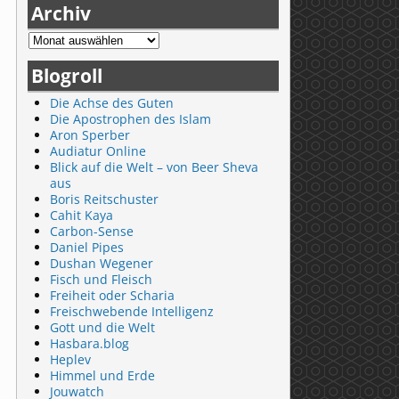
Archiv
Blogroll
Die Achse des Guten
Die Apostrophen des Islam
Aron Sperber
Audiatur Online
Blick auf die Welt – von Beer Sheva
aus
Boris Reitschuster
Cahit Kaya
Carbon-Sense
Daniel Pipes
Dushan Wegener
Fisch und Fleisch
Freiheit oder Scharia
Freischwebende Intelligenz
Gott und die Welt
Hasbara.blog
Heplev
Himmel und Erde
Jouwatch