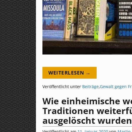
WEITERLESEN →
Veröffentlicht unter
Beiträge
,
Gewalt gegen F
Wie einheimische we
Traditionen weiter
ausgelöscht wurden
Veröffentlicht am
11. Januar 2020
von
Martin