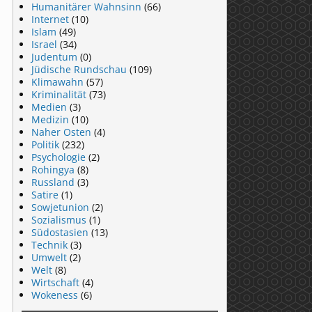
Humanitärer Wahnsinn
(66)
Internet
(10)
Islam
(49)
Israel
(34)
Judentum
(0)
Jüdische Rundschau
(109)
Klimawahn
(57)
Kriminalität
(73)
Medien
(3)
Medizin
(10)
Naher Osten
(4)
Politik
(232)
Psychologie
(2)
Rohingya
(8)
Russland
(3)
Satire
(1)
Sowjetunion
(2)
Sozialismus
(1)
Südostasien
(13)
Technik
(3)
Umwelt
(2)
Welt
(8)
Wirtschaft
(4)
Wokeness
(6)