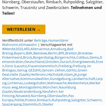
Nürnberg, Oberstaufen, Rimbach, Ruhpolding, Salzgitter,
Schwerin, Trausnitz und Zweibrücken.
Teilnehmen und
Teilen!
WEITERLESEN →
Veröffentlicht unter
Beiträge
,
Humanitärer
Wahnsinn
,
Klimawahn
|
Verschlagwortet mit
#Wende2020
,
AfD
,
Altersarmut
,
Annaburg
,
Bad
Breisig
,
Bayern
,
BdK
,
Beeskow
,
Berlin
,
BPE
,
Bretten
,
Brieskow-
Finkenheerd
,
Brück
,
Bürgerdialog
,
Bürgerrechte
,
Cottbus
,
Demo
,
D
emonstration
,
Deutschland
,
Dresden
,
Durach
,
Energiewende
,
Esse
n
,
Forst (Lausitz)
,
Frauenstammtisch
,
Freiberg
,
Freiburg im
Breisgau
,
Genug GEZahlt
,
Genzen ziehen
,
Görlitz
,
Green
Deal
,
Halle (Saale)
,
Heilbronn
,
Höchstadt
,
Islam
,
JA
,
Junge
Alternative
,
Kommunalwahlen
,
Kundgebung
,
Landwirtschaft
,
Leip
zig
,
Lichtenau
,
Ludwigshafen
,
Mahnwache
,
Medienhetze
,
Merkel
muss weg
,
Montagsdemo
,
München
,
Naumburg
(Saale)
,
Neubrandenburg
,
Neufahrn bei
Freising
,
Neuwied
,
Nürnberg
,
Oberstaufen
,
Pax
Europa
,
Politik
,
Protest
,
Rimbach
,
Ruhpolding
,
Salzgitter
,
Schwerin
,
Spaziergang
,
Stammtisch
,
Steeler