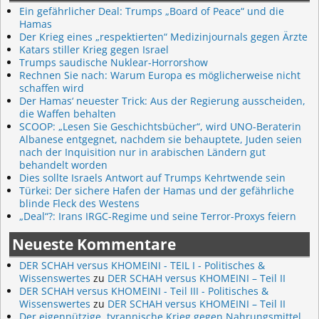
Ein gefährlicher Deal: Trumps „Board of Peace“ und die
Hamas
Der Krieg eines „respektierten“ Medizinjournals gegen Ärzte
Katars stiller Krieg gegen Israel
Trumps saudische Nuklear-Horrorshow
Rechnen Sie nach: Warum Europa es möglicherweise nicht
schaffen wird
Der Hamas‘ neuester Trick: Aus der Regierung ausscheiden,
die Waffen behalten
SCOOP: „Lesen Sie Geschichtsbücher“, wird UNO-Beraterin
Albanese entgegnet, nachdem sie behauptete, Juden seien
nach der Inquisition nur in arabischen Ländern gut
behandelt worden
Dies sollte Israels Antwort auf Trumps Kehrtwende sein
Türkei: Der sichere Hafen der Hamas und der gefährliche
blinde Fleck des Westens
„Deal“?: Irans IRGC-Regime und seine Terror-Proxys feiern
Neueste Kommentare
DER SCHAH versus KHOMEINI - TEIL I - Politisches &
Wissenswertes
zu
DER SCHAH versus KHOMEINI – Teil II
DER SCHAH versus KHOMEINI - Teil III - Politisches &
Wissenswertes
zu
DER SCHAH versus KHOMEINI – Teil II
Der eigennützige, tyrannische Krieg gegen Nahrungsmittel