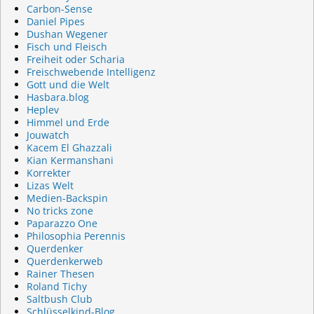
Carbon-Sense
Daniel Pipes
Dushan Wegener
Fisch und Fleisch
Freiheit oder Scharia
Freischwebende Intelligenz
Gott und die Welt
Hasbara.blog
Heplev
Himmel und Erde
Jouwatch
Kacem El Ghazzali
Kian Kermanshani
Korrekter
Lizas Welt
Medien-Backspin
No tricks zone
Paparazzo One
Philosophia Perennis
Querdenker
Querdenkerweb
Rainer Thesen
Roland Tichy
Saltbush Club
Schlüsselkind-Blog