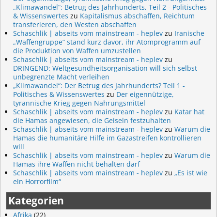
„Klimawandel“: Betrug des Jahrhunderts, Teil 2 - Politisches
& Wissenswertes
zu
Kapitalismus abschaffen, Reichtum
transferieren, den Westen abschaffen
Schaschlik | abseits vom mainstream - heplev
zu
Iranische
„Waffengruppe“ stand kurz davor, ihr Atomprogramm auf
die Produktion von Waffen umzustellen
Schaschlik | abseits vom mainstream - heplev
zu
DRINGEND: Weltgesundheitsorganisation will sich selbst
unbegrenzte Macht verleihen
„Klimawandel“: Der Betrug des Jahrhunderts? Teil 1 -
Politisches & Wissenswertes
zu
Der eigennützige,
tyrannische Krieg gegen Nahrungsmittel
Schaschlik | abseits vom mainstream - heplev
zu
Katar hat
die Hamas angewiesen, die Geiseln festzuhalten
Schaschlik | abseits vom mainstream - heplev
zu
Warum die
Hamas die humanitäre Hilfe im Gazastreifen kontrollieren
will
Schaschlik | abseits vom mainstream - heplev
zu
Warum die
Hamas ihre Waffen nicht behalten darf
Schaschlik | abseits vom mainstream - heplev
zu
„Es ist wie
ein Horrorfilm“
Kategorien
Afrika
(22)