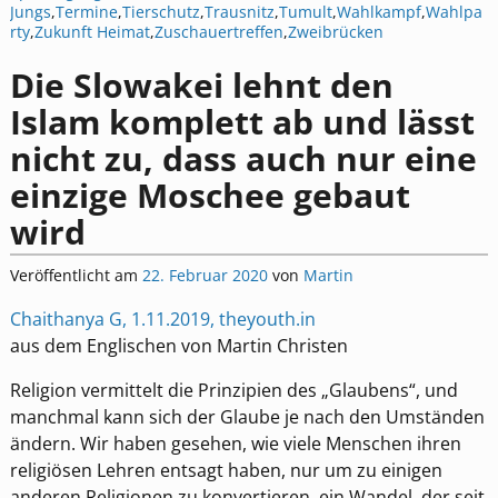
Jungs
,
Termine
,
Tierschutz
,
Trausnitz
,
Tumult
,
Wahlkampf
,
Wahlpa
rty
,
Zukunft Heimat
,
Zuschauertreffen
,
Zweibrücken
Die Slowakei lehnt den
Islam komplett ab und lässt
nicht zu, dass auch nur eine
einzige Moschee gebaut
wird
Veröffentlicht am
22. Februar 2020
von
Martin
Chaithanya G, 1.11.2019, theyouth.in
aus dem Englischen von Martin Christen
Religion vermittelt die Prinzipien des „Glaubens“, und
manchmal kann sich der Glaube je nach den Umständen
ändern. Wir haben gesehen, wie viele Menschen ihren
religiösen Lehren entsagt haben, nur um zu einigen
anderen Religionen zu konvertieren, ein Wandel, der seit