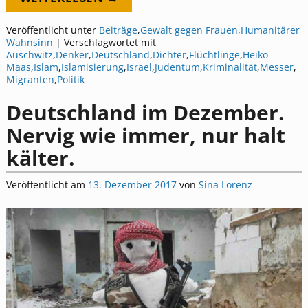
Veröffentlicht unter
Beiträge
,
Gewalt gegen Frauen
,
Humanitärer
Wahnsinn
|
Verschlagwortet mit
Auschwitz
,
Denker
,
Deutschland
,
Dichter
,
Flüchtlinge
,
Heiko
Maas
,
Islam
,
Islamisierung
,
Israel
,
Judentum
,
Kriminalität
,
Messer
,
Migranten
,
Politik
Deutschland im Dezember.
Nervig wie immer, nur halt
kälter.
Veröffentlicht am
13. Dezember 2017
von
Sina Lorenz