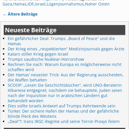
Gaza
,
Hamas
,
IDF
,
Israel
,
Lügenjournalismus
,
Naher Osten
←
Ältere Beiträge
Artikelnavigation
Neueste Beiträge
Ein gefährlicher Deal: Trumps „Board of Peace“ und die
Hamas
Der Krieg eines „respektierten“ Medizinjournals gegen Ärzte
Katars stiller Krieg gegen Israel
Trumps saudische Nuklear-Horrorshow
Rechnen Sie nach: Warum Europa es möglicherweise nicht
schaffen wird
Der Hamas‘ neuester Trick: Aus der Regierung ausscheiden,
die Waffen behalten
SCOOP: „Lesen Sie Geschichtsbücher“, wird UNO-Beraterin
Albanese entgegnet, nachdem sie behauptete, Juden seien
nach der Inquisition nur in arabischen Ländern gut
behandelt worden
Dies sollte Israels Antwort auf Trumps Kehrtwende sein
Türkei: Der sichere Hafen der Hamas und der gefährliche
blinde Fleck des Westens
„Deal“?: Irans IRGC-Regime und seine Terror-Proxys feiern