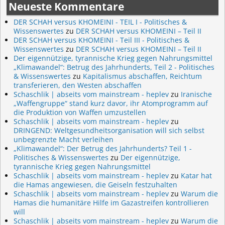
Neueste Kommentare
DER SCHAH versus KHOMEINI - TEIL I - Politisches &
Wissenswertes
zu
DER SCHAH versus KHOMEINI – Teil II
DER SCHAH versus KHOMEINI - Teil III - Politisches &
Wissenswertes
zu
DER SCHAH versus KHOMEINI – Teil II
Der eigennützige, tyrannische Krieg gegen Nahrungsmittel
„Klimawandel“: Betrug des Jahrhunderts, Teil 2 - Politisches
& Wissenswertes
zu
Kapitalismus abschaffen, Reichtum
transferieren, den Westen abschaffen
Schaschlik | abseits vom mainstream - heplev
zu
Iranische
„Waffengruppe“ stand kurz davor, ihr Atomprogramm auf
die Produktion von Waffen umzustellen
Schaschlik | abseits vom mainstream - heplev
zu
DRINGEND: Weltgesundheitsorganisation will sich selbst
unbegrenzte Macht verleihen
„Klimawandel“: Der Betrug des Jahrhunderts? Teil 1 -
Politisches & Wissenswertes
zu
Der eigennützige,
tyrannische Krieg gegen Nahrungsmittel
Schaschlik | abseits vom mainstream - heplev
zu
Katar hat
die Hamas angewiesen, die Geiseln festzuhalten
Schaschlik | abseits vom mainstream - heplev
zu
Warum die
Hamas die humanitäre Hilfe im Gazastreifen kontrollieren
will
Schaschlik | abseits vom mainstream - heplev
zu
Warum die