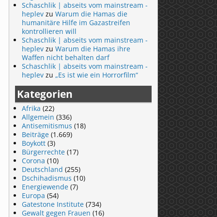
Schaschlik | abseits vom mainstream -
heplev
zu
Warum die Hamas die
humanitäre Hilfe im Gazastreifen
kontrollieren will
Schaschlik | abseits vom mainstream -
heplev
zu
Warum die Hamas ihre
Waffen nicht behalten darf
Schaschlik | abseits vom mainstream -
heplev
zu
„Es ist wie ein Horrorfilm“
Kategorien
Afrika
(22)
Allgemein
(336)
Antisemitismus
(18)
Beiträge
(1.669)
Boykott
(3)
Bürgerrechte
(17)
Corona
(10)
Deutschland
(255)
Dschihadismus
(10)
Energiewende
(7)
Europa
(54)
Gatestone Institute
(734)
Gewalt gegen Frauen
(16)