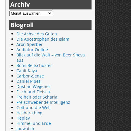
Archiv
Blogroll
Die Achse des Guten
Die Apostrophen des Islam
Aron Sperber
Audiatur Online
Blick auf die Welt – von Beer Sheva
aus
Boris Reitschuster
Cahit Kaya
Carbon-Sense
Daniel Pipes
Dushan Wegener
Fisch und Fleisch
Freiheit oder Scharia
Freischwebende Intelligenz
Gott und die Welt
Hasbara.blog
Heplev
Himmel und Erde
Jouwatch