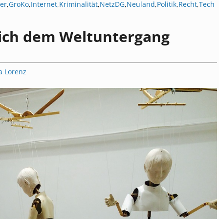
ter
,
GroKo
,
Internet
,
Kriminalität
,
NetzDG
,
Neuland
,
Politik
,
Recht
,
Tech
lich dem Weltuntergang
a Lorenz