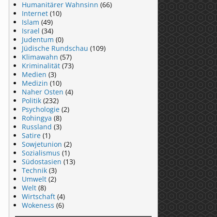
Humanitärer Wahnsinn
(66)
Internet
(10)
Islam
(49)
Israel
(34)
Judentum
(0)
Jüdische Rundschau
(109)
Klimawahn
(57)
Kriminalität
(73)
Medien
(3)
Medizin
(10)
Naher Osten
(4)
Politik
(232)
Psychologie
(2)
Rohingya
(8)
Russland
(3)
Satire
(1)
Sowjetunion
(2)
Sozialismus
(1)
Südostasien
(13)
Technik
(3)
Umwelt
(2)
Welt
(8)
Wirtschaft
(4)
Wokeness
(6)