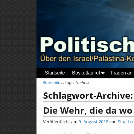
Startseite
Boykottaufruf
Fragen an 
Startseite
→Tags
Technik
Schlagwort-Archive
Die Wehr, die da w
Veröffentlicht am
9. August 2018
von
Sina Lo