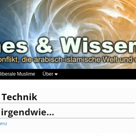
liberale Muslime
Über
:
Technik
o irgendwie…
renz