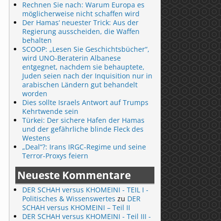
Rechnen Sie nach: Warum Europa es
möglicherweise nicht schaffen wird
Der Hamas‘ neuester Trick: Aus der
Regierung ausscheiden, die Waffen
behalten
SCOOP: „Lesen Sie Geschichtsbücher“,
wird UNO-Beraterin Albanese
entgegnet, nachdem sie behauptete,
Juden seien nach der Inquisition nur in
arabischen Ländern gut behandelt
worden
Dies sollte Israels Antwort auf Trumps
Kehrtwende sein
Türkei: Der sichere Hafen der Hamas
und der gefährliche blinde Fleck des
Westens
„Deal“?: Irans IRGC-Regime und seine
Terror-Proxys feiern
Neueste Kommentare
DER SCHAH versus KHOMEINI - TEIL I -
Politisches & Wissenswertes
zu
DER
SCHAH versus KHOMEINI – Teil II
DER SCHAH versus KHOMEINI - Teil III -