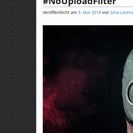
#NoUploadFilter
Veröffentlicht am
3. Mai 2018
von
Sina Loren