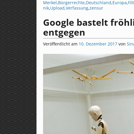
Merkel
,
Bürgerrechte
,
Deutschland
,
Europa
,
Fil
nik
,
Upload
,
Verfassung
,
zensur
Google bastelt fröh
entgegen
Veröffentlicht am
10. Dezember 2017
von
Sin