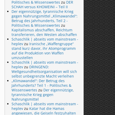
Politisches & Wissenswertes
zu
DER
SCHAH versus KHOMEINI – Teil II
Der eigennützige, tyrannische Krieg
gegen Nahrungsmittel „Klimawandel“:
Betrug des Jahrhunderts, Teil 2 -
Politisches & Wissenswertes
zu
Kapitalismus abschaffen, Reichtum
transferieren, den Westen abschaffen
Schaschlik | abseits vom mainstream -
heplev
zu
Iranische „Waffengruppe“
stand kurz davor, ihr Atomprogramm
auf die Produktion von Waffen
umzustellen
Schaschlik | abseits vom mainstream -
heplev
zu
DRINGEND:
Weltgesundheitsorganisation will sich
selbst unbegrenzte Macht verleihen
„Klimawandel“: Der Betrug des
Jahrhunderts? Teil 1 - Politisches &
Wissenswertes
zu
Der eigennützige,
tyrannische Krieg gegen
Nahrungsmittel
Schaschlik | abseits vom mainstream -
heplev
zu
Katar hat die Hamas
angewiesen, die Geiseln festzuhalten