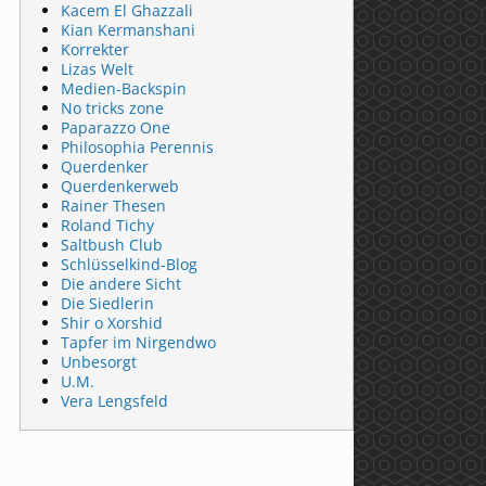
Kacem El Ghazzali
Kian Kermanshani
Korrekter
Lizas Welt
Medien-Backspin
No tricks zone
Paparazzo One
Philosophia Perennis
Querdenker
Querdenkerweb
Rainer Thesen
Roland Tichy
Saltbush Club
Schlüsselkind-Blog
Die andere Sicht
Die Siedlerin
Shir o Xorshid
Tapfer im Nirgendwo
Unbesorgt
U.M.
Vera Lengsfeld