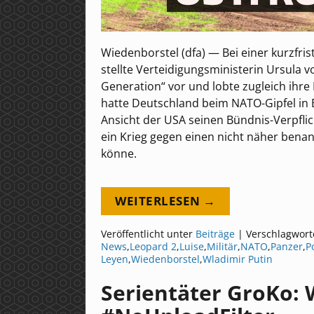
Wiedenborstel (dfa) — Bei einer kurzfr
stellte Verteidigungsministerin Ursula 
Generation“ vor und lobte zugleich ih
hatte Deutschland beim NATO-Gipfel in B
Ansicht der USA seinen Bündnis-Verpf
ein Krieg gegen einen nicht näher bena
könne.
WEITERLESEN →
Veröffentlicht unter
Beiträge
|
Verschlagwort
News
,
Leopard 2
,
Luise
,
Militär
,
NATO
,
Panzer
,
Po
Leyen
,
Wiedenborstel
,
Wladimir Putin
Serientäter GroKo: 