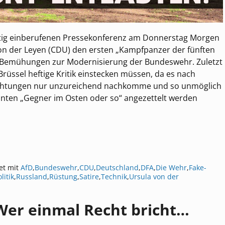
istig einberufenen Pressekonferenz am Donnerstag Morgen
von der Leyen (CDU) den ersten „Kampfpanzer der fünften
re Bemühungen zur Modernisierung der Bundeswehr. Zuletzt
rüssel heftige Kritik einstecken müssen, da es nach
lichtungen nur unzureichend nachkomme und so unmöglich
nnten „Gegner im Osten oder so“ angezettelt werden
et mit
AfD
,
Bundeswehr
,
CDU
,
Deutschland
,
DFA
,
Die Wehr
,
Fake-
litik
,
Russland
,
Rüstung
,
Satire
,
Technik
,
Ursula von der
Wer einmal Recht bricht…