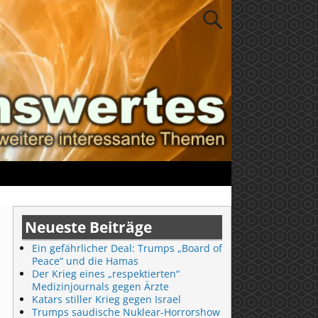
Neueste Beiträge
Ein gefährlicher Deal: Trumps „Board of
Peace“ und die Hamas
Der Krieg eines „respektierten“
Medizinjournals gegen Ärzte
Katars stiller Krieg gegen Israel
Trumps saudische Nuklear-Horrorshow