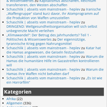
& Wissenswertes
zu
Kapitalismus abschaffen, Reichtum
transferieren, den Westen abschaffen
Schaschlik | abseits vom mainstream - heplev
zu
Iranische
„Waffengruppe“ stand kurz davor, ihr Atomprogramm auf
die Produktion von Waffen umzustellen
Schaschlik | abseits vom mainstream - heplev
zu
DRINGEND: Weltgesundheitsorganisation will sich selbst
unbegrenzte Macht verleihen
„Klimawandel“: Der Betrug des Jahrhunderts? Teil 1 -
Politisches & Wissenswertes
zu
Der eigennützige,
tyrannische Krieg gegen Nahrungsmittel
Schaschlik | abseits vom mainstream - heplev
zu
Katar hat
die Hamas angewiesen, die Geiseln festzuhalten
Schaschlik | abseits vom mainstream - heplev
zu
Warum die
Hamas die humanitäre Hilfe im Gazastreifen kontrollieren
will
Schaschlik | abseits vom mainstream - heplev
zu
Warum die
Hamas ihre Waffen nicht behalten darf
Schaschlik | abseits vom mainstream - heplev
zu
„Es ist wie
ein Horrorfilm“
Kategorien
Afrika
(22)
Allgemein
(336)