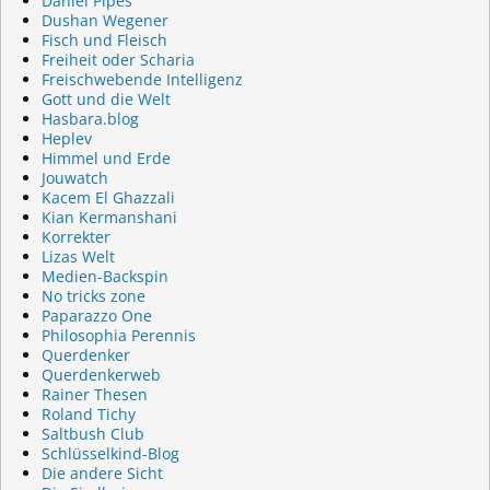
Daniel Pipes
Dushan Wegener
Fisch und Fleisch
Freiheit oder Scharia
Freischwebende Intelligenz
Gott und die Welt
Hasbara.blog
Heplev
Himmel und Erde
Jouwatch
Kacem El Ghazzali
Kian Kermanshani
Korrekter
Lizas Welt
Medien-Backspin
No tricks zone
Paparazzo One
Philosophia Perennis
Querdenker
Querdenkerweb
Rainer Thesen
Roland Tichy
Saltbush Club
Schlüsselkind-Blog
Die andere Sicht