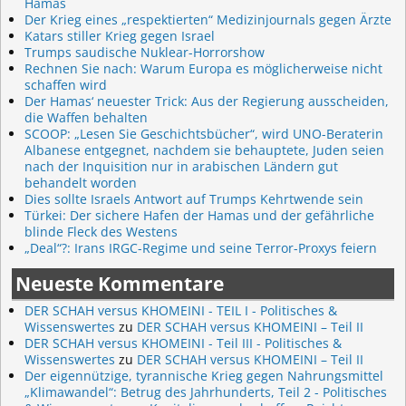
Hamas
Der Krieg eines „respektierten“ Medizinjournals gegen Ärzte
Katars stiller Krieg gegen Israel
Trumps saudische Nuklear-Horrorshow
Rechnen Sie nach: Warum Europa es möglicherweise nicht
schaffen wird
Der Hamas‘ neuester Trick: Aus der Regierung ausscheiden,
die Waffen behalten
SCOOP: „Lesen Sie Geschichtsbücher“, wird UNO-Beraterin
Albanese entgegnet, nachdem sie behauptete, Juden seien
nach der Inquisition nur in arabischen Ländern gut
behandelt worden
Dies sollte Israels Antwort auf Trumps Kehrtwende sein
Türkei: Der sichere Hafen der Hamas und der gefährliche
blinde Fleck des Westens
„Deal“?: Irans IRGC-Regime und seine Terror-Proxys feiern
Neueste Kommentare
DER SCHAH versus KHOMEINI - TEIL I - Politisches &
Wissenswertes
zu
DER SCHAH versus KHOMEINI – Teil II
DER SCHAH versus KHOMEINI - Teil III - Politisches &
Wissenswertes
zu
DER SCHAH versus KHOMEINI – Teil II
Der eigennützige, tyrannische Krieg gegen Nahrungsmittel
„Klimawandel“: Betrug des Jahrhunderts, Teil 2 - Politisches