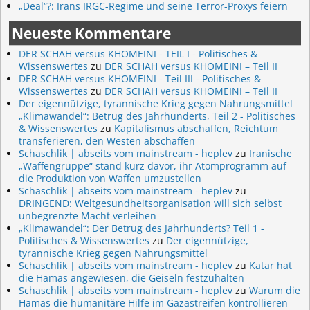
„Deal“?: Irans IRGC-Regime und seine Terror-Proxys feiern
Neueste Kommentare
DER SCHAH versus KHOMEINI - TEIL I - Politisches &
Wissenswertes
zu
DER SCHAH versus KHOMEINI – Teil II
DER SCHAH versus KHOMEINI - Teil III - Politisches &
Wissenswertes
zu
DER SCHAH versus KHOMEINI – Teil II
Der eigennützige, tyrannische Krieg gegen Nahrungsmittel
„Klimawandel“: Betrug des Jahrhunderts, Teil 2 - Politisches
& Wissenswertes
zu
Kapitalismus abschaffen, Reichtum
transferieren, den Westen abschaffen
Schaschlik | abseits vom mainstream - heplev
zu
Iranische
„Waffengruppe“ stand kurz davor, ihr Atomprogramm auf
die Produktion von Waffen umzustellen
Schaschlik | abseits vom mainstream - heplev
zu
DRINGEND: Weltgesundheitsorganisation will sich selbst
unbegrenzte Macht verleihen
„Klimawandel“: Der Betrug des Jahrhunderts? Teil 1 -
Politisches & Wissenswertes
zu
Der eigennützige,
tyrannische Krieg gegen Nahrungsmittel
Schaschlik | abseits vom mainstream - heplev
zu
Katar hat
die Hamas angewiesen, die Geiseln festzuhalten
Schaschlik | abseits vom mainstream - heplev
zu
Warum die
Hamas die humanitäre Hilfe im Gazastreifen kontrollieren