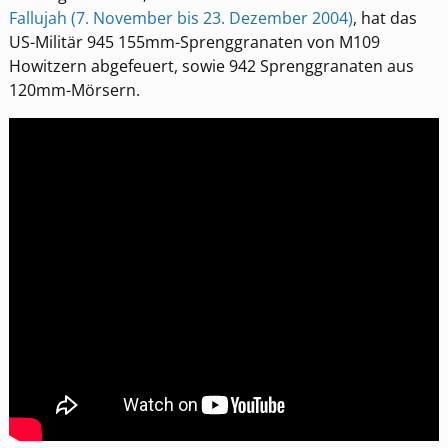
Fallujah (7. November bis 23. Dezember 2004)
, hat das
US-Militär 945 155mm-Sprenggranaten von M109
Howitzern abgefeuert, sowie 942 Sprenggranaten aus
120mm-Mörsern.