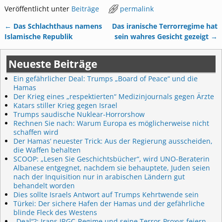
Veröffentlicht unter
Beiträge
permalink
←
Das Schlachthaus namens
Das iranische Terrorregime hat
Artikelnavigation
Islamische Republik
sein wahres Gesicht gezeigt
→
Neueste Beiträge
Ein gefährlicher Deal: Trumps „Board of Peace“ und die
Hamas
Der Krieg eines „respektierten“ Medizinjournals gegen Ärzte
Katars stiller Krieg gegen Israel
Trumps saudische Nuklear-Horrorshow
Rechnen Sie nach: Warum Europa es möglicherweise nicht
schaffen wird
Der Hamas‘ neuester Trick: Aus der Regierung ausscheiden,
die Waffen behalten
SCOOP: „Lesen Sie Geschichtsbücher“, wird UNO-Beraterin
Albanese entgegnet, nachdem sie behauptete, Juden seien
nach der Inquisition nur in arabischen Ländern gut
behandelt worden
Dies sollte Israels Antwort auf Trumps Kehrtwende sein
Türkei: Der sichere Hafen der Hamas und der gefährliche
blinde Fleck des Westens
„Deal“?: Irans IRGC-Regime und seine Terror-Proxys feiern