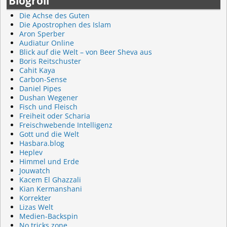
Blogroll
Die Achse des Guten
Die Apostrophen des Islam
Aron Sperber
Audiatur Online
Blick auf die Welt – von Beer Sheva aus
Boris Reitschuster
Cahit Kaya
Carbon-Sense
Daniel Pipes
Dushan Wegener
Fisch und Fleisch
Freiheit oder Scharia
Freischwebende Intelligenz
Gott und die Welt
Hasbara.blog
Heplev
Himmel und Erde
Jouwatch
Kacem El Ghazzali
Kian Kermanshani
Korrekter
Lizas Welt
Medien-Backspin
No tricks zone