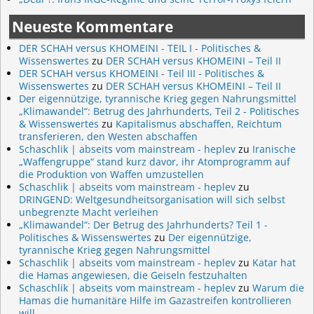
Neueste Kommentare
DER SCHAH versus KHOMEINI - TEIL I - Politisches &
Wissenswertes
zu
DER SCHAH versus KHOMEINI – Teil II
DER SCHAH versus KHOMEINI - Teil III - Politisches &
Wissenswertes
zu
DER SCHAH versus KHOMEINI – Teil II
Der eigennützige, tyrannische Krieg gegen Nahrungsmittel
„Klimawandel“: Betrug des Jahrhunderts, Teil 2 - Politisches
& Wissenswertes
zu
Kapitalismus abschaffen, Reichtum
transferieren, den Westen abschaffen
Schaschlik | abseits vom mainstream - heplev
zu
Iranische
„Waffengruppe“ stand kurz davor, ihr Atomprogramm auf
die Produktion von Waffen umzustellen
Schaschlik | abseits vom mainstream - heplev
zu
DRINGEND: Weltgesundheitsorganisation will sich selbst
unbegrenzte Macht verleihen
„Klimawandel“: Der Betrug des Jahrhunderts? Teil 1 -
Politisches & Wissenswertes
zu
Der eigennützige,
tyrannische Krieg gegen Nahrungsmittel
Schaschlik | abseits vom mainstream - heplev
zu
Katar hat
die Hamas angewiesen, die Geiseln festzuhalten
Schaschlik | abseits vom mainstream - heplev
zu
Warum die
Hamas die humanitäre Hilfe im Gazastreifen kontrollieren
will