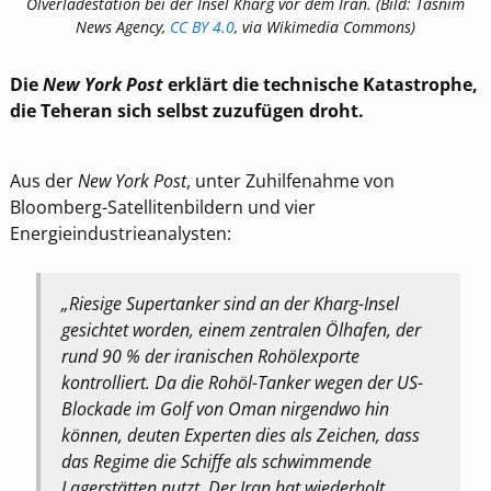
Ölverladestation bei der Insel Kharg vor dem Iran. (Bild: Tasnim
News Agency,
CC BY 4.0
, via Wikimedia Commons)
Die
New York Post
erklärt die technische Katastrophe,
die Teheran sich selbst zuzufügen droht.
Aus der
New York Post
, unter Zuhilfenahme von
Bloomberg-Satellitenbildern und vier
Energieindustrieanalysten:
„Riesige Supertanker sind an der Kharg-Insel
gesichtet worden, einem zentralen Ölhafen, der
rund 90 % der iranischen Rohölexporte
kontrolliert. Da die Rohöl-Tanker wegen der US-
Blockade im Golf von Oman nirgendwo hin
können, deuten Experten dies als Zeichen, dass
das Regime die Schiffe als schwimmende
Lagerstätten nutzt. Der Iran hat wiederholt