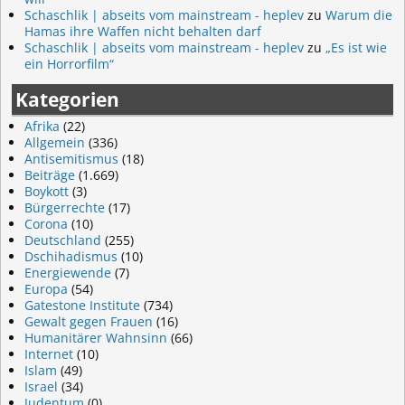
Schaschlik | abseits vom mainstream - heplev
zu
Warum die
Hamas ihre Waffen nicht behalten darf
Schaschlik | abseits vom mainstream - heplev
zu
„Es ist wie
ein Horrorfilm“
Kategorien
Afrika
(22)
Allgemein
(336)
Antisemitismus
(18)
Beiträge
(1.669)
Boykott
(3)
Bürgerrechte
(17)
Corona
(10)
Deutschland
(255)
Dschihadismus
(10)
Energiewende
(7)
Europa
(54)
Gatestone Institute
(734)
Gewalt gegen Frauen
(16)
Humanitärer Wahnsinn
(66)
Internet
(10)
Islam
(49)
Israel
(34)
Judentum
(0)