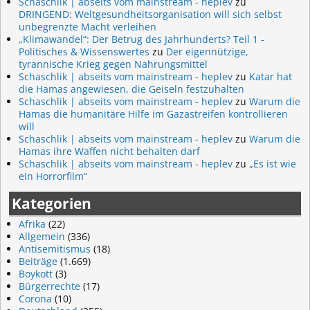
Schaschlik | abseits vom mainstream - heplev
zu
DRINGEND: Weltgesundheitsorganisation will sich selbst
unbegrenzte Macht verleihen
„Klimawandel“: Der Betrug des Jahrhunderts? Teil 1 -
Politisches & Wissenswertes
zu
Der eigennützige,
tyrannische Krieg gegen Nahrungsmittel
Schaschlik | abseits vom mainstream - heplev
zu
Katar hat
die Hamas angewiesen, die Geiseln festzuhalten
Schaschlik | abseits vom mainstream - heplev
zu
Warum die
Hamas die humanitäre Hilfe im Gazastreifen kontrollieren
will
Schaschlik | abseits vom mainstream - heplev
zu
Warum die
Hamas ihre Waffen nicht behalten darf
Schaschlik | abseits vom mainstream - heplev
zu
„Es ist wie
ein Horrorfilm“
Kategorien
Afrika
(22)
Allgemein
(336)
Antisemitismus
(18)
Beiträge
(1.669)
Boykott
(3)
Bürgerrechte
(17)
Corona
(10)