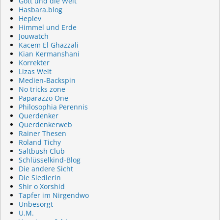
Gott und die Welt
Hasbara.blog
Heplev
Himmel und Erde
Jouwatch
Kacem El Ghazzali
Kian Kermanshani
Korrekter
Lizas Welt
Medien-Backspin
No tricks zone
Paparazzo One
Philosophia Perennis
Querdenker
Querdenkerweb
Rainer Thesen
Roland Tichy
Saltbush Club
Schlüsselkind-Blog
Die andere Sicht
Die Siedlerin
Shir o Xorshid
Tapfer im Nirgendwo
Unbesorgt
U.M.