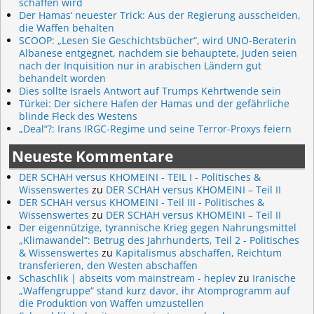
schaffen wird
Der Hamas‘ neuester Trick: Aus der Regierung ausscheiden,
die Waffen behalten
SCOOP: „Lesen Sie Geschichtsbücher“, wird UNO-Beraterin
Albanese entgegnet, nachdem sie behauptete, Juden seien
nach der Inquisition nur in arabischen Ländern gut
behandelt worden
Dies sollte Israels Antwort auf Trumps Kehrtwende sein
Türkei: Der sichere Hafen der Hamas und der gefährliche
blinde Fleck des Westens
„Deal“?: Irans IRGC-Regime und seine Terror-Proxys feiern
Neueste Kommentare
DER SCHAH versus KHOMEINI - TEIL I - Politisches &
Wissenswertes
zu
DER SCHAH versus KHOMEINI – Teil II
DER SCHAH versus KHOMEINI - Teil III - Politisches &
Wissenswertes
zu
DER SCHAH versus KHOMEINI – Teil II
Der eigennützige, tyrannische Krieg gegen Nahrungsmittel
„Klimawandel“: Betrug des Jahrhunderts, Teil 2 - Politisches
& Wissenswertes
zu
Kapitalismus abschaffen, Reichtum
transferieren, den Westen abschaffen
Schaschlik | abseits vom mainstream - heplev
zu
Iranische
„Waffengruppe“ stand kurz davor, ihr Atomprogramm auf
die Produktion von Waffen umzustellen