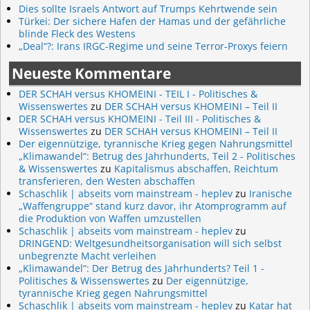
Dies sollte Israels Antwort auf Trumps Kehrtwende sein
Türkei: Der sichere Hafen der Hamas und der gefährliche
blinde Fleck des Westens
„Deal“?: Irans IRGC-Regime und seine Terror-Proxys feiern
Neueste Kommentare
DER SCHAH versus KHOMEINI - TEIL I - Politisches &
Wissenswertes
zu
DER SCHAH versus KHOMEINI – Teil II
DER SCHAH versus KHOMEINI - Teil III - Politisches &
Wissenswertes
zu
DER SCHAH versus KHOMEINI – Teil II
Der eigennützige, tyrannische Krieg gegen Nahrungsmittel
„Klimawandel“: Betrug des Jahrhunderts, Teil 2 - Politisches
& Wissenswertes
zu
Kapitalismus abschaffen, Reichtum
transferieren, den Westen abschaffen
Schaschlik | abseits vom mainstream - heplev
zu
Iranische
„Waffengruppe“ stand kurz davor, ihr Atomprogramm auf
die Produktion von Waffen umzustellen
Schaschlik | abseits vom mainstream - heplev
zu
DRINGEND: Weltgesundheitsorganisation will sich selbst
unbegrenzte Macht verleihen
„Klimawandel“: Der Betrug des Jahrhunderts? Teil 1 -
Politisches & Wissenswertes
zu
Der eigennützige,
tyrannische Krieg gegen Nahrungsmittel
Schaschlik | abseits vom mainstream - heplev
zu
Katar hat