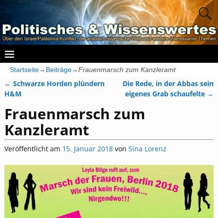
Startseite
→
Beiträge
→
Frauenmarsch zum Kanzleramt
←
Schwarze Horden plündern
Die Rede, in der Abbas sein
Artikelnavigation
H&M
eigenes Grab schaufelte
→
Frauenmarsch zum
Kanzleramt
Veröffentlicht am
15. Januar 2018
von
Sina Lorenz