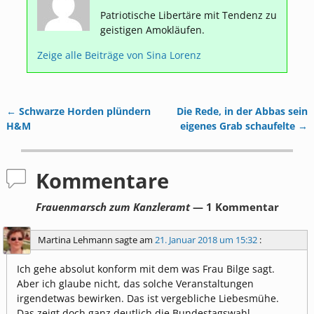
Patriotische Libertäre mit Tendenz zu
geistigen Amokläufen.
Zeige alle Beiträge von
Sina Lorenz
←
Schwarze Horden plündern
Die Rede, in der Abbas sein
Artikelnavigation
H&M
eigenes Grab schaufelte
→
Kommentare
Frauenmarsch zum Kanzleramt
— 1 Kommentar
Martina Lehmann
sagte am
21. Januar 2018 um 15:32
:
Ich gehe absolut konform mit dem was Frau Bilge sagt.
Aber ich glaube nicht, das solche Veranstaltungen
irgendetwas bewirken. Das ist vergebliche Liebesmühe.
Das zeigt doch ganz deutlich die Bundestagswahl.