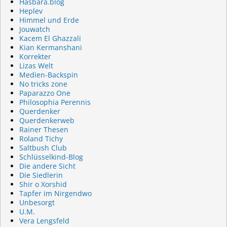
Hasbara.blog
Heplev
Himmel und Erde
Jouwatch
Kacem El Ghazzali
Kian Kermanshani
Korrekter
Lizas Welt
Medien-Backspin
No tricks zone
Paparazzo One
Philosophia Perennis
Querdenker
Querdenkerweb
Rainer Thesen
Roland Tichy
Saltbush Club
Schlüsselkind-Blog
Die andere Sicht
Die Siedlerin
Shir o Xorshid
Tapfer im Nirgendwo
Unbesorgt
U.M.
Vera Lengsfeld