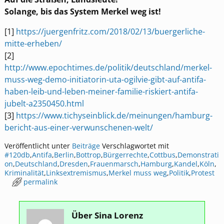
Solange, bis das System Merkel weg ist!
[1]
https://juergenfritz.com/2018/02/13/buergerliche-
mitte-erheben/
[2]
http://www.epochtimes.de/politik/deutschland/merkel-
muss-weg-demo-initiatorin-uta-ogilvie-gibt-auf-antifa-
haben-leib-und-leben-meiner-familie-riskiert-antifa-
jubelt-a2350450.html
[3]
https://www.tichyseinblick.de/meinungen/hamburg-
bericht-aus-einer-verwunschenen-welt/
Veröffentlicht unter
Beiträge
Verschlagwortet mit
#120db
,
Antifa
,
Berlin
,
Bottrop
,
Bürgerrechte
,
Cottbus
,
Demonstrati
on
,
Deutschland
,
Dresden
,
Frauenmarsch
,
Hamburg
,
Kandel
,
Köln
,
Kriminalität
,
Linksextremismus
,
Merkel muss weg
,
Politik
,
Protest
permalink
Über Sina Lorenz