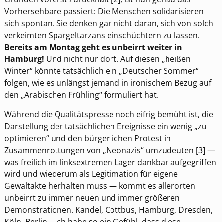
Vorhersehbare passiert: Die Menschen solidarisieren
sich spontan. Sie denken gar nicht daran, sich von solch
verkeimten Spargeltarzans einschüchtern zu lassen.
Bereits am Montag geht es unbeirrt weiter in
Hamburg!
Und nicht nur dort. Auf diesen „heißen
Winter“ könnte tatsächlich ein „Deutscher Sommer“
folgen, wie es unlängst jemand in ironischem Bezug auf
den „Arabischen Frühling“ formuliert hat.
Während die Qualitätspresse noch eifrig bemüht ist, die
Darstellung der tatsächlichen Ereignisse ein wenig „zu
optimieren“ und den bürgerlichen Protest in
Zusammenrottungen von „Neonazis“ umzudeuten [3] —
was freilich im linksextremen Lager dankbar aufgegriffen
wird und wiederum als Legitimation für eigene
Gewaltakte herhalten muss — kommt es allerorten
unbeirrt zu immer neuen und immer größeren
Demonstrationen. Kandel, Cottbus, Hamburg, Dresden,
Köln, Berlin… Ich habe so ein Gefühl, dass diese