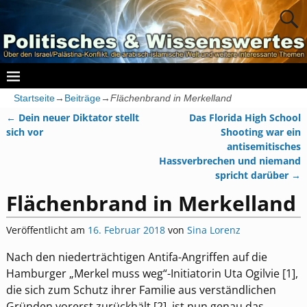
Startseite
→
Beiträge
→
Flächenbrand in Merkelland
←
Dein neuer Diktator stellt
Das Florida High School
Artikelnavigation
sich vor
Shooting war ein
antisemitisches
Hassverbrechen und niemand
spricht darüber
→
Flächenbrand in Merkelland
Veröffentlicht am
16. Februar 2018
von
Sina Lorenz
Nach den niederträchtigen Antifa-Angriffen auf die
Hamburger „Merkel muss weg“-Initiatorin Uta Ogilvie [1],
die sich zum Schutz ihrer Familie aus verständlichen
Gründen vorerst zurückhält [2], ist nun genau das