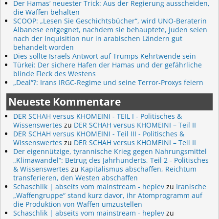
Der Hamas‘ neuester Trick: Aus der Regierung ausscheiden,
die Waffen behalten
SCOOP: „Lesen Sie Geschichtsbücher“, wird UNO-Beraterin
Albanese entgegnet, nachdem sie behauptete, Juden seien
nach der Inquisition nur in arabischen Ländern gut
behandelt worden
Dies sollte Israels Antwort auf Trumps Kehrtwende sein
Türkei: Der sichere Hafen der Hamas und der gefährliche
blinde Fleck des Westens
„Deal“?: Irans IRGC-Regime und seine Terror-Proxys feiern
Neueste Kommentare
DER SCHAH versus KHOMEINI - TEIL I - Politisches &
Wissenswertes
zu
DER SCHAH versus KHOMEINI – Teil II
DER SCHAH versus KHOMEINI - Teil III - Politisches &
Wissenswertes
zu
DER SCHAH versus KHOMEINI – Teil II
Der eigennützige, tyrannische Krieg gegen Nahrungsmittel
„Klimawandel“: Betrug des Jahrhunderts, Teil 2 - Politisches
& Wissenswertes
zu
Kapitalismus abschaffen, Reichtum
transferieren, den Westen abschaffen
Schaschlik | abseits vom mainstream - heplev
zu
Iranische
„Waffengruppe“ stand kurz davor, ihr Atomprogramm auf
die Produktion von Waffen umzustellen
Schaschlik | abseits vom mainstream - heplev
zu