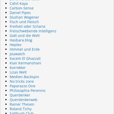
Cahit Kaya
Carbon-Sense
Daniel Pipes
Dushan Wegener
Fisch und Fleisch
Freiheit oder Scharia
Freischwebende Intelligenz
Gott und die Welt
Hasbara.blog
Heplev
Himmel und Erde
Jouwatch
Kacem El Ghazzali
Kian Kermanshani
Korrekter
Lizas Welt
Medien-Backspin
No tricks zone
Paparazzo One
Philosophia Perennis
Querdenker
Querdenkerweb
Rainer Thesen
Roland Tichy
Saltbush Club