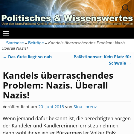
Startseite
→
Beiträge
→
Kandels überraschendes Problem: Nazis.
Überall Nazis!
←
Das Gute liegt so nah
Palästinenser: Kein Platz für
Artikelnavigation
Schwule
→
Kandels überraschendes
Problem: Nazis. Überall
Nazis!
Veröffentlicht am
20. Juni 2018
von
Sina Lorenz
Wenn jemand dafür bekannt ist, die berechtigten Sorgen
der Kandeler und Kandlererinnen ernst zu nehmen,
dann wohl ihr geliebter Bürgermeister Volker Poß: