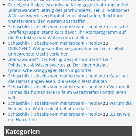
Der eigennützige, tyrannische Krieg gegen Nahrungsmittel
„Klimawandel“: Betrug des Jahrhunderts, Teil 2 - Politisches
& Wissenswertes
zu
Kapitalismus abschaffen, Reichtum
transferieren, den Westen abschaffen
Schaschlik | abseits vom mainstream - heplev
zu
Iranische
„Waffengruppe“ stand kurz davor, ihr Atomprogramm auf
die Produktion von Waffen umzustellen
Schaschlik | abseits vom mainstream - heplev
zu
DRINGEND: Weltgesundheitsorganisation will sich selbst
unbegrenzte Macht verleihen
„Klimawandel“: Der Betrug des Jahrhunderts? Teil 1 -
Politisches & Wissenswertes
zu
Der eigennützige,
tyrannische Krieg gegen Nahrungsmittel
Schaschlik | abseits vom mainstream - heplev
zu
Katar hat
die Hamas angewiesen, die Geiseln festzuhalten
Schaschlik | abseits vom mainstream - heplev
zu
Warum die
Hamas die humanitäre Hilfe im Gazastreifen kontrollieren
will
Schaschlik | abseits vom mainstream - heplev
zu
Warum die
Hamas ihre Waffen nicht behalten darf
Schaschlik | abseits vom mainstream - heplev
zu
„Es ist wie
ein Horrorfilm“
Kategorien