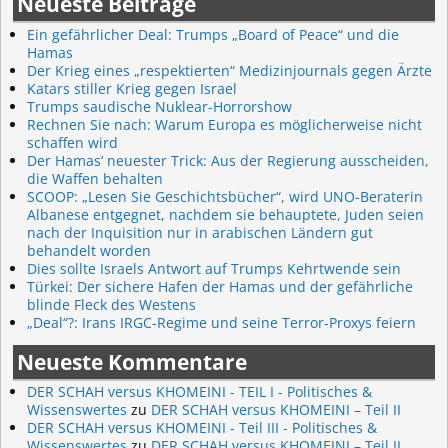
Neueste Beiträge
Ein gefährlicher Deal: Trumps „Board of Peace“ und die
Hamas
Der Krieg eines „respektierten“ Medizinjournals gegen Ärzte
Katars stiller Krieg gegen Israel
Trumps saudische Nuklear-Horrorshow
Rechnen Sie nach: Warum Europa es möglicherweise nicht
schaffen wird
Der Hamas‘ neuester Trick: Aus der Regierung ausscheiden,
die Waffen behalten
SCOOP: „Lesen Sie Geschichtsbücher“, wird UNO-Beraterin
Albanese entgegnet, nachdem sie behauptete, Juden seien
nach der Inquisition nur in arabischen Ländern gut
behandelt worden
Dies sollte Israels Antwort auf Trumps Kehrtwende sein
Türkei: Der sichere Hafen der Hamas und der gefährliche
blinde Fleck des Westens
„Deal“?: Irans IRGC-Regime und seine Terror-Proxys feiern
Neueste Kommentare
DER SCHAH versus KHOMEINI - TEIL I - Politisches &
Wissenswertes
zu
DER SCHAH versus KHOMEINI – Teil II
DER SCHAH versus KHOMEINI - Teil III - Politisches &
Wissenswertes
zu
DER SCHAH versus KHOMEINI – Teil II