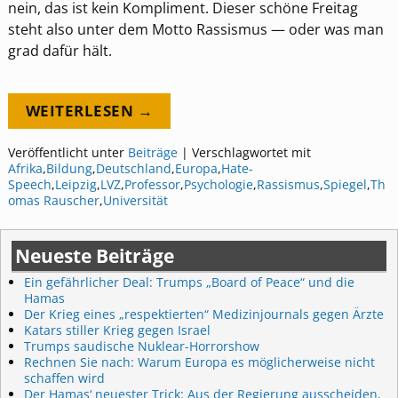
nein, das ist kein Kompliment. Dieser schöne Freitag
steht also unter dem Motto Rassismus — oder was man
grad dafür hält.
WEITERLESEN →
Veröffentlicht unter
Beiträge
|
Verschlagwortet mit
Afrika
,
Bildung
,
Deutschland
,
Europa
,
Hate-
Speech
,
Leipzig
,
LVZ
,
Professor
,
Psychologie
,
Rassismus
,
Spiegel
,
Th
omas Rauscher
,
Universität
Neueste Beiträge
Ein gefährlicher Deal: Trumps „Board of Peace“ und die
Hamas
Der Krieg eines „respektierten“ Medizinjournals gegen Ärzte
Katars stiller Krieg gegen Israel
Trumps saudische Nuklear-Horrorshow
Rechnen Sie nach: Warum Europa es möglicherweise nicht
schaffen wird
Der Hamas‘ neuester Trick: Aus der Regierung ausscheiden,