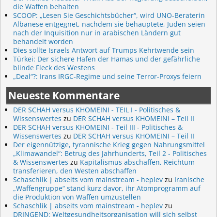
die Waffen behalten
SCOOP: „Lesen Sie Geschichtsbücher“, wird UNO-Beraterin
Albanese entgegnet, nachdem sie behauptete, Juden seien
nach der Inquisition nur in arabischen Ländern gut
behandelt worden
Dies sollte Israels Antwort auf Trumps Kehrtwende sein
Türkei: Der sichere Hafen der Hamas und der gefährliche
blinde Fleck des Westens
„Deal“?: Irans IRGC-Regime und seine Terror-Proxys feiern
Neueste Kommentare
DER SCHAH versus KHOMEINI - TEIL I - Politisches &
Wissenswertes
zu
DER SCHAH versus KHOMEINI – Teil II
DER SCHAH versus KHOMEINI - Teil III - Politisches &
Wissenswertes
zu
DER SCHAH versus KHOMEINI – Teil II
Der eigennützige, tyrannische Krieg gegen Nahrungsmittel
„Klimawandel“: Betrug des Jahrhunderts, Teil 2 - Politisches
& Wissenswertes
zu
Kapitalismus abschaffen, Reichtum
transferieren, den Westen abschaffen
Schaschlik | abseits vom mainstream - heplev
zu
Iranische
„Waffengruppe“ stand kurz davor, ihr Atomprogramm auf
die Produktion von Waffen umzustellen
Schaschlik | abseits vom mainstream - heplev
zu
DRINGEND: Weltgesundheitsorganisation will sich selbst