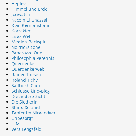
Heplev
Himmel und Erde
Jouwatch
Kacem El Ghazzali
Kian Kermanshani
Korrekter
Lizas Welt
Medien-Backspin
No tricks zone
Paparazzo One
Philosophia Perennis
Querdenker
Querdenkerweb
Rainer Thesen
Roland Tichy
Saltbush Club
Schlüsselkind-Blog
Die andere Sicht
Die Siedlerin
Shir o Xorshid
Tapfer im Nirgendwo
Unbesorgt
U.M.
Vera Lengsfeld