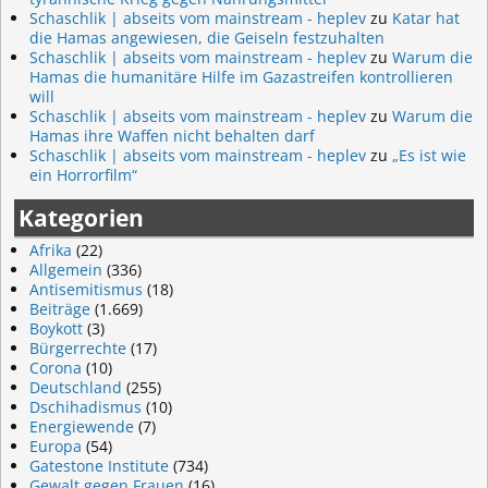
Schaschlik | abseits vom mainstream - heplev
zu
Katar hat
die Hamas angewiesen, die Geiseln festzuhalten
Schaschlik | abseits vom mainstream - heplev
zu
Warum die
Hamas die humanitäre Hilfe im Gazastreifen kontrollieren
will
Schaschlik | abseits vom mainstream - heplev
zu
Warum die
Hamas ihre Waffen nicht behalten darf
Schaschlik | abseits vom mainstream - heplev
zu
„Es ist wie
ein Horrorfilm“
Kategorien
Afrika
(22)
Allgemein
(336)
Antisemitismus
(18)
Beiträge
(1.669)
Boykott
(3)
Bürgerrechte
(17)
Corona
(10)
Deutschland
(255)
Dschihadismus
(10)
Energiewende
(7)
Europa
(54)
Gatestone Institute
(734)
Gewalt gegen Frauen
(16)