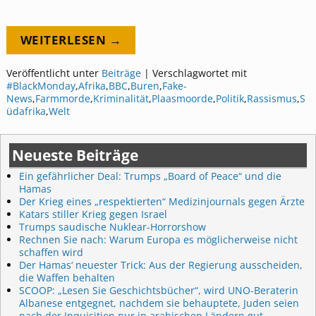
WEITERLESEN →
Veröffentlicht unter
Beiträge
|
Verschlagwortet mit
#BlackMonday
,
Afrika
,
BBC
,
Buren
,
Fake-
News
,
Farmmorde
,
Kriminalität
,
Plaasmoorde
,
Politik
,
Rassismus
,
S
üdafrika
,
Welt
Neueste Beiträge
Ein gefährlicher Deal: Trumps „Board of Peace“ und die
Hamas
Der Krieg eines „respektierten“ Medizinjournals gegen Ärzte
Katars stiller Krieg gegen Israel
Trumps saudische Nuklear-Horrorshow
Rechnen Sie nach: Warum Europa es möglicherweise nicht
schaffen wird
Der Hamas‘ neuester Trick: Aus der Regierung ausscheiden,
die Waffen behalten
SCOOP: „Lesen Sie Geschichtsbücher“, wird UNO-Beraterin
Albanese entgegnet, nachdem sie behauptete, Juden seien
nach der Inquisition nur in arabischen Ländern gut