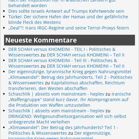
behandelt worden
Dies sollte Israels Antwort auf Trumps Kehrtwende sein
Türkei: Der sichere Hafen der Hamas und der gefährliche
blinde Fleck des Westens
„Deal“?: Irans IRGC-Regime und seine Terror-Proxys feiern
Neueste Kommentare
DER SCHAH versus KHOMEINI - TEIL I - Politisches &
Wissenswertes
zu
DER SCHAH versus KHOMEINI – Teil II
DER SCHAH versus KHOMEINI - Teil III - Politisches &
Wissenswertes
zu
DER SCHAH versus KHOMEINI – Teil II
Der eigennützige, tyrannische Krieg gegen Nahrungsmittel
„Klimawandel“: Betrug des Jahrhunderts, Teil 2 - Politisches
& Wissenswertes
zu
Kapitalismus abschaffen, Reichtum
transferieren, den Westen abschaffen
Schaschlik | abseits vom mainstream - heplev
zu
Iranische
„Waffengruppe“ stand kurz davor, ihr Atomprogramm auf
die Produktion von Waffen umzustellen
Schaschlik | abseits vom mainstream - heplev
zu
DRINGEND: Weltgesundheitsorganisation will sich selbst
unbegrenzte Macht verleihen
„Klimawandel“: Der Betrug des Jahrhunderts? Teil 1 -
Politisches & Wissenswertes
zu
Der eigennützige,
tyrannische Krieg gegen Nahrungsmittel