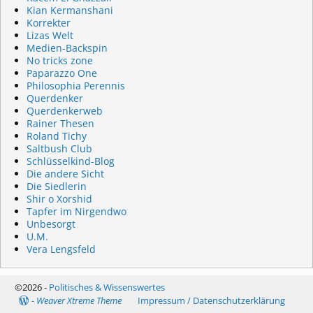
Kian Kermanshani
Korrekter
Lizas Welt
Medien-Backspin
No tricks zone
Paparazzo One
Philosophia Perennis
Querdenker
Querdenkerweb
Rainer Thesen
Roland Tichy
Saltbush Club
Schlüsselkind-Blog
Die andere Sicht
Die Siedlerin
Shir o Xorshid
Tapfer im Nirgendwo
Unbesorgt
U.M.
Vera Lengsfeld
©2026 -
Politisches & Wissenswertes
-
Weaver Xtreme Theme
Impressum / Datenschutzerklärung