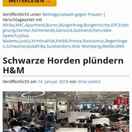
WEITERLESEN →
Veröffentlicht unter
Beiträge
,
Gewalt gegen Frauen
|
Verschlagwortet mit
Afrika
,
ANC
,
Apartheid
,
Buren
,
Bürgerkrieg
,
Bürgerrechte
,
EFF
,
Entei
gnung
,
Farmer
,
Farmmorde
,
Genozid
,
Gutmenschen
,
Hate-
Speech
,
Julius
Malema
,
Justiz
,
Kriminalität
,
Politik
,
Presse
,
Rassismus
,
Regenboge
n
,
Schwarze
,
Südafrika
,
Suidlanders
,
Vicki Momberg
,
Weiße
,
Welt
Schwarze Horden plündern
H&M
Veröffentlicht am
14. Januar 2018
von
Sina Lorenz