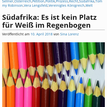
Sellner
,
Österreich
,
Petition
,
Politik
,
Prozess
,
Recht
,
Südafrika
,
Tom
my Robinson
,
Vera Lengsfeld
,
Vereinigtes Königreich
,
Welt
Südafrika: Es ist kein Platz
für Weiß im Regenbogen
Veröffentlicht am
10. April 2018
von
Sina Lorenz