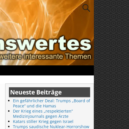
Neueste Beiträge
Ein gefährlicher Deal: Trumps „Board of
Peace“ und die Hamas
Der Krieg eines „respektierten“
Medizinjournals gegen Ärzte
Katars stiller Krieg gegen Israel
Trumps saudische Nuklear-Horrorshow