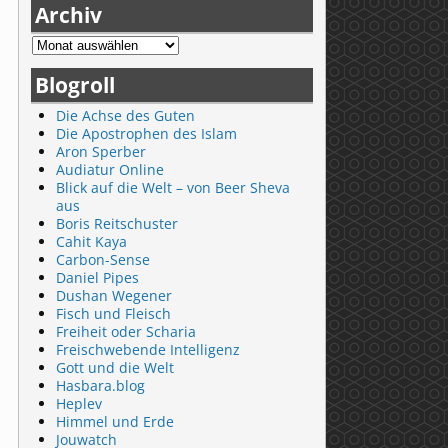
Archiv
Blogroll
Die Achse des Guten
Die Apostrophen des Islam
Aron Sperber
Audiatur Online
Blick auf die Welt – von Beer Sheva
aus
Boris Reitschuster
Cahit Kaya
Carbon-Sense
Daniel Pipes
Dushan Wegener
Fisch und Fleisch
Freiheit oder Scharia
Freischwebende Intelligenz
Gott und die Welt
Hasbara.blog
Heplev
Himmel und Erde
Jouwatch