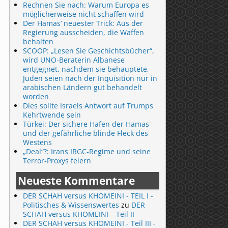
Rechnen Sie nach: Warum Europa es
möglicherweise nicht schaffen wird
Der Hamas‘ neuester Trick: Aus der
Regierung ausscheiden, die Waffen
behalten
SCOOP: „Lesen Sie Geschichtsbücher“,
wird UNO-Beraterin Albanese
entgegnet, nachdem sie behauptete,
Juden seien nach der Inquisition nur in
arabischen Ländern gut behandelt
worden
Dies sollte Israels Antwort auf Trumps
Kehrtwende sein
Türkei: Der sichere Hafen der Hamas
und der gefährliche blinde Fleck des
Westens
„Deal“?: Irans IRGC-Regime und seine
Terror-Proxys feiern
Neueste Kommentare
DER SCHAH versus KHOMEINI - TEIL I -
Politisches & Wissenswertes
zu
DER
SCHAH versus KHOMEINI – Teil II
DER SCHAH versus KHOMEINI - Teil III -