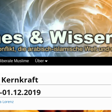
liberale Muslime
Über
:
Kernkraft
-01.12.2019
a Lorenz