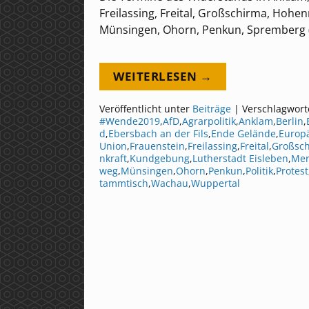
Freilassing, Freital, Großschirma, Hohe
Münsingen, Ohorn, Penkun, Spremberg 
WEITERLESEN →
Veröffentlicht unter
Beiträge
|
Verschlagwort
#Wende2019
,
AfD
,
Agrarpolitik
,
Anklam
,
Berlin
,
d
,
Ebersbach an der Fils
,
Ende Gelände
,
Europ
Union
,
Frauenstein
,
Freilassing
,
Freital
,
Großsc
nkraft
,
Kundgebung
,
Lutherstadt Eisleben
,
Mer
weg
,
Münsingen
,
Ohorn
,
Penkun
,
Politik
,
Protest
tammtisch
,
Wachau
,
Wuppertal