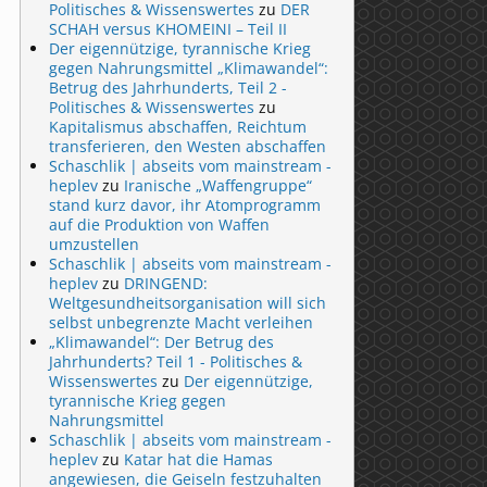
Politisches & Wissenswertes
zu
DER
SCHAH versus KHOMEINI – Teil II
Der eigennützige, tyrannische Krieg
gegen Nahrungsmittel „Klimawandel“:
Betrug des Jahrhunderts, Teil 2 -
Politisches & Wissenswertes
zu
Kapitalismus abschaffen, Reichtum
transferieren, den Westen abschaffen
Schaschlik | abseits vom mainstream -
heplev
zu
Iranische „Waffengruppe“
stand kurz davor, ihr Atomprogramm
auf die Produktion von Waffen
umzustellen
Schaschlik | abseits vom mainstream -
heplev
zu
DRINGEND:
Weltgesundheitsorganisation will sich
selbst unbegrenzte Macht verleihen
„Klimawandel“: Der Betrug des
Jahrhunderts? Teil 1 - Politisches &
Wissenswertes
zu
Der eigennützige,
tyrannische Krieg gegen
Nahrungsmittel
Schaschlik | abseits vom mainstream -
heplev
zu
Katar hat die Hamas
angewiesen, die Geiseln festzuhalten