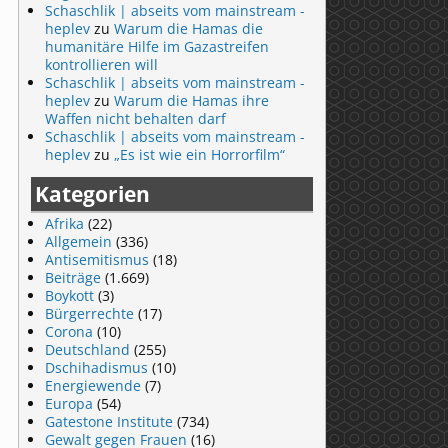
Schaschlik | abseits vom mainstream -
heplev
zu
Warum die Hamas die
humanitäre Hilfe im Gazastreifen
kontrollieren will
Schaschlik | abseits vom mainstream -
heplev
zu
Warum die Hamas ihre
Waffen nicht behalten darf
Schaschlik | abseits vom mainstream -
heplev
zu
„Es ist wie ein Horrorfilm“
Kategorien
Afrika
(22)
Allgemein
(336)
Antisemitismus
(18)
Beiträge
(1.669)
Boykott
(3)
Bürgerrechte
(17)
Corona
(10)
Deutschland
(255)
Dschihadismus
(10)
Energiewende
(7)
Europa
(54)
Gatestone Institute
(734)
Gewalt gegen Frauen
(16)