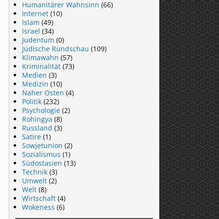
Humanitärer Wahnsinn
(66)
Internet
(10)
Islam
(49)
Israel
(34)
Judentum
(0)
Jüdische Rundschau
(109)
Klimawahn
(57)
Kriminalität
(73)
Medien
(3)
Medizin
(10)
Naher Osten
(4)
Politik
(232)
Psychologie
(2)
Rohingya
(8)
Russland
(3)
Satire
(1)
Sowjetunion
(2)
Sozialismus
(1)
Südostasien
(13)
Technik
(3)
Umwelt
(2)
Welt
(8)
Wirtschaft
(4)
Wokeness
(6)