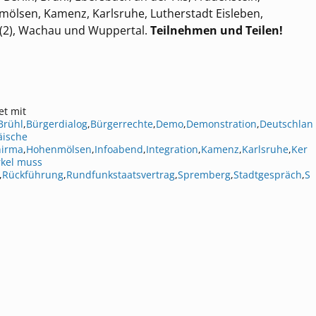
nmölsen, Kamenz, Karlsruhe, Lutherstadt Eisleben,
(2), Wachau und Wuppertal.
Teilnehmen und Teilen!
et mit
Brühl
,
Bürgerdialog
,
Bürgerrechte
,
Demo
,
Demonstration
,
Deutschlan
äische
hirma
,
Hohenmölsen
,
Infoabend
,
Integration
,
Kamenz
,
Karlsruhe
,
Ker
kel muss
,
Rückführung
,
Rundfunkstaatsvertrag
,
Spremberg
,
Stadtgespräch
,
S