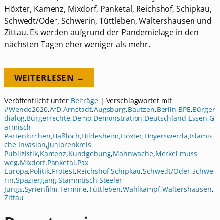
Höxter, Kamenz, Mixdorf, Panketal, Reichshof, Schipkau,
Schwedt/Oder, Schwerin, Tüttleben, Waltershausen und
Zittau. Es werden aufgrund der Pandemielage in den
nächsten Tagen eher weniger als mehr.
WEITERLESEN →
Veröffentlicht unter
Beiträge
|
Verschlagwortet mit
#Wende2020
,
AfD
,
Arnstadt
,
Augsburg
,
Bautzen
,
Berlin
,
BPE
,
Bürger
dialog
,
Bürgerrechte
,
Demo
,
Demonstration
,
Deutschland
,
Essen
,
G
armisch-
Partenkirchen
,
Haßloch
,
Hildesheim
,
Höxter
,
Hoyerswerda
,
Islamis
che Invasion
,
Juniorenkreis
Publizistik
,
Kamenz
,
Kundgebung
,
Mahnwache
,
Merkel muss
weg
,
Mixdorf
,
Panketal
,
Pax
Europa
,
Politik
,
Protest
,
Reichshof
,
Schipkau
,
Schwedt/Oder
,
Schwe
rin
,
Spaziergang
,
Stammtisch
,
Steeler
Jungs
,
Syrienfilm
,
Termine
,
Tüttleben
,
Wahlkampf
,
Waltershausen
,
Zittau