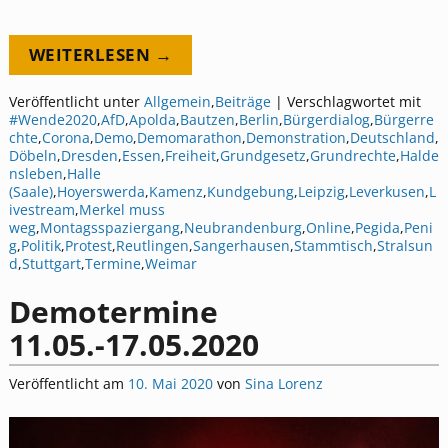
WEITERLESEN →
Veröffentlicht unter
Allgemein
,
Beiträge
|
Verschlagwortet mit
#Wende2020
,
AfD
,
Apolda
,
Bautzen
,
Berlin
,
Bürgerdialog
,
Bürgerre
chte
,
Corona
,
Demo
,
Demomarathon
,
Demonstration
,
Deutschland
,
Döbeln
,
Dresden
,
Essen
,
Freiheit
,
Grundgesetz
,
Grundrechte
,
Halde
nsleben
,
Halle
(Saale)
,
Hoyerswerda
,
Kamenz
,
Kundgebung
,
Leipzig
,
Leverkusen
,
L
ivestream
,
Merkel muss
weg
,
Montagsspaziergang
,
Neubrandenburg
,
Online
,
Pegida
,
Peni
g
,
Politik
,
Protest
,
Reutlingen
,
Sangerhausen
,
Stammtisch
,
Stralsun
d
,
Stuttgart
,
Termine
,
Weimar
Demotermine
11.05.-17.05.2020
Veröffentlicht am
10. Mai 2020
von
Sina Lorenz