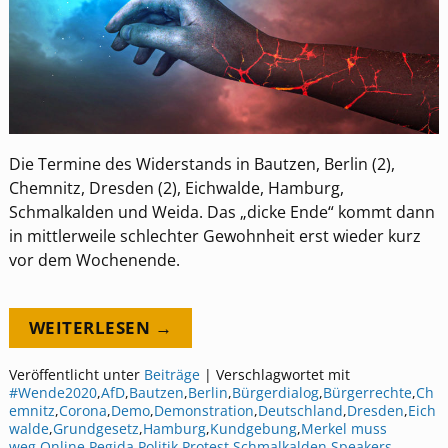
Die Termine des Widerstands in Bautzen, Berlin (2),
Chemnitz, Dresden (2), Eichwalde, Hamburg,
Schmalkalden und Weida. Das „dicke Ende“ kommt dann
in mittlerweile schlechter Gewohnheit erst wieder kurz
vor dem Wochenende.
WEITERLESEN →
Veröffentlicht unter
Beiträge
|
Verschlagwortet mit
#Wende2020
,
AfD
,
Bautzen
,
Berlin
,
Bürgerdialog
,
Bürgerrechte
,
Ch
emnitz
,
Corona
,
Demo
,
Demonstration
,
Deutschland
,
Dresden
,
Eich
walde
,
Grundgesetz
,
Hamburg
,
Kundgebung
,
Merkel muss
weg
,
Online
,
Pegida
,
Politik
,
Protest
,
Schmalkalden
,
Speakers