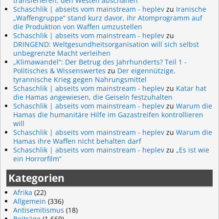
transferieren, den Westen abschaffen
Schaschlik | abseits vom mainstream - heplev
zu
Iranische
„Waffengruppe“ stand kurz davor, ihr Atomprogramm auf
die Produktion von Waffen umzustellen
Schaschlik | abseits vom mainstream - heplev
zu
DRINGEND: Weltgesundheitsorganisation will sich selbst
unbegrenzte Macht verleihen
„Klimawandel“: Der Betrug des Jahrhunderts? Teil 1 -
Politisches & Wissenswertes
zu
Der eigennützige,
tyrannische Krieg gegen Nahrungsmittel
Schaschlik | abseits vom mainstream - heplev
zu
Katar hat
die Hamas angewiesen, die Geiseln festzuhalten
Schaschlik | abseits vom mainstream - heplev
zu
Warum die
Hamas die humanitäre Hilfe im Gazastreifen kontrollieren
will
Schaschlik | abseits vom mainstream - heplev
zu
Warum die
Hamas ihre Waffen nicht behalten darf
Schaschlik | abseits vom mainstream - heplev
zu
„Es ist wie
ein Horrorfilm“
Kategorien
Afrika
(22)
Allgemein
(336)
Antisemitismus
(18)
Beiträge
(1.669)