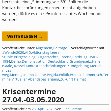
herrschte eine „Stimmung wie ’89“. Sollten die
Kontaktbeschränkungen erneut nicht aufgehoben
werden, dürfte es ein
sehr
interessantes Wochenende
werden!
WEITERLESEN →
Veröffentlicht unter
Allgemein
,
Beiträge
|
Verschlagwortet mit
#Wende2020
,
AfD
,
Aktionstag Leere
Stühle
,
Bürgerdialog
,
Bürgerrechte
,
Corona
,
Cottbus
,
COVID-
1984
,
Demo
,
Demonstration
,
Deutschland
,
Grundgesetz
,
Halle
(Saale)
,
Kassel
,
Kontaktbeschränkungen
,
Kundgebung
,
Merkel
muss
weg
,
Montagsdemo
,
Online
,
Pegida
,
Politik
,
Protest
,
Stammtisch
,
Ter
mine
,
Virtueller Abendspaziergang
,
Zukunft Heimat
Krisentermine
27.04.-03.05.2020
Veröffentlicht am
26. April 2020
von
Sina Lorenz