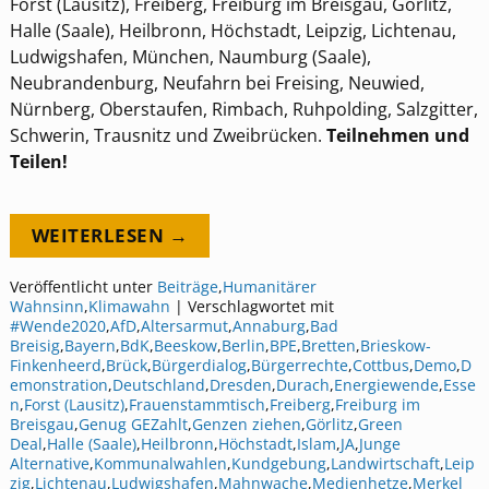
Forst (Lausitz), Freiberg, Freiburg im Breisgau, Görlitz,
Halle (Saale), Heilbronn, Höchstadt, Leipzig, Lichtenau,
Ludwigshafen, München, Naumburg (Saale),
Neubrandenburg, Neufahrn bei Freising, Neuwied,
Nürnberg, Oberstaufen, Rimbach, Ruhpolding, Salzgitter,
Schwerin, Trausnitz und Zweibrücken.
Teilnehmen und
Teilen!
WEITERLESEN →
Veröffentlicht unter
Beiträge
,
Humanitärer
Wahnsinn
,
Klimawahn
|
Verschlagwortet mit
#Wende2020
,
AfD
,
Altersarmut
,
Annaburg
,
Bad
Breisig
,
Bayern
,
BdK
,
Beeskow
,
Berlin
,
BPE
,
Bretten
,
Brieskow-
Finkenheerd
,
Brück
,
Bürgerdialog
,
Bürgerrechte
,
Cottbus
,
Demo
,
D
emonstration
,
Deutschland
,
Dresden
,
Durach
,
Energiewende
,
Esse
n
,
Forst (Lausitz)
,
Frauenstammtisch
,
Freiberg
,
Freiburg im
Breisgau
,
Genug GEZahlt
,
Genzen ziehen
,
Görlitz
,
Green
Deal
,
Halle (Saale)
,
Heilbronn
,
Höchstadt
,
Islam
,
JA
,
Junge
Alternative
,
Kommunalwahlen
,
Kundgebung
,
Landwirtschaft
,
Leip
zig
,
Lichtenau
,
Ludwigshafen
,
Mahnwache
,
Medienhetze
,
Merkel