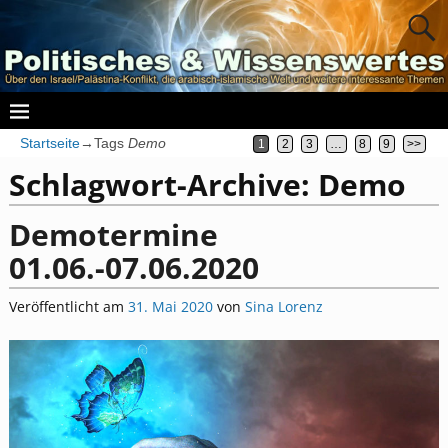
Startseite
→Tags
Demo
1
2
3
…
8
9
>>
Schlagwort-Archive:
Demo
Demotermine
01.06.-07.06.2020
Veröffentlicht am
31. Mai 2020
von
Sina Lorenz