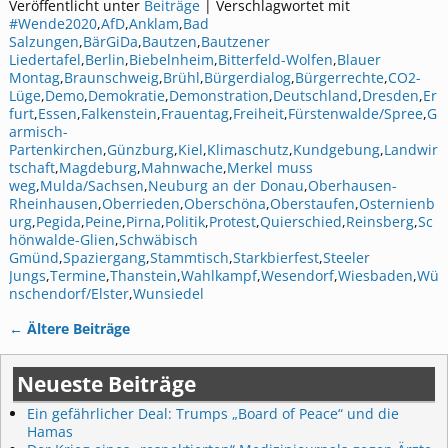
Veröffentlicht unter
Beiträge
|
Verschlagwortet mit
#Wende2020
,
AfD
,
Anklam
,
Bad
Salzungen
,
BärGiDa
,
Bautzen
,
Bautzener
Liedertafel
,
Berlin
,
Biebelnheim
,
Bitterfeld-Wolfen
,
Blauer
Montag
,
Braunschweig
,
Brühl
,
Bürgerdialog
,
Bürgerrechte
,
CO2-
Lüge
,
Demo
,
Demokratie
,
Demonstration
,
Deutschland
,
Dresden
,
Er
furt
,
Essen
,
Falkenstein
,
Frauentag
,
Freiheit
,
Fürstenwalde/Spree
,
G
armisch-
Partenkirchen
,
Günzburg
,
Kiel
,
Klimaschutz
,
Kundgebung
,
Landwir
tschaft
,
Magdeburg
,
Mahnwache
,
Merkel muss
weg
,
Mulda/Sachsen
,
Neuburg an der Donau
,
Oberhausen-
Rheinhausen
,
Oberrieden
,
Oberschöna
,
Oberstaufen
,
Osternienb
urg
,
Pegida
,
Peine
,
Pirna
,
Politik
,
Protest
,
Quierschied
,
Reinsberg
,
Sc
hönwalde-Glien
,
Schwäbisch
Gmünd
,
Spaziergang
,
Stammtisch
,
Starkbierfest
,
Steeler
Jungs
,
Termine
,
Thanstein
,
Wahlkampf
,
Wesendorf
,
Wiesbaden
,
Wü
nschendorf/Elster
,
Wunsiedel
←
Ältere Beiträge
Artikelnavigation
Neueste Beiträge
Ein gefährlicher Deal: Trumps „Board of Peace“ und die
Hamas