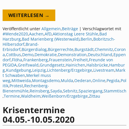
WEITERLESEN →
Veröffentlicht unter
Allgemein
,
Beiträge
|
Verschlagwortet mit
#Wende2020
,
Aachen
,
AfD
,
Aktionstag Leere Stühle
,
Bad
Harzburg
,
Bad Marienberg (Westerwald)
,
Berlin
,
Bobritzsch-
Hilbersdorf
,
Brand-
Erbisdorf
,
Bürgerdialog
,
Bürgerrechte
,
Burgstädt
,
Chemnitz
,
Coron
a
,
Cottbus
,
Demo
,
Demokratie
,
Demonstration
,
Deutschland
,
Eppen
dorf
,
Flöha
,
Frankenberg
,
Frauenstein
,
Freiheit
,
Freunde von
PEGIDA
,
Greifswald
,
Grundgesetz
,
Hainichen
,
Halsbrücke
,
Hambur
g
,
Kundgebung
,
Leipzig
,
Lichtenberg/Erzgebirge
,
Livestream
,
Mark
t Schwaben
,
Merkel muss
weg
,
Mittweida
,
Montagsdemo
,
Mulda
,
Oederan
,
Online
,
Pegida
,
Pol
itik
,
Protest
,
Rechenberg-
Bienenmühle
,
Reinsberg
,
Sayda
,
Sebnitz
,
Spaziergang
,
Stammtisch
,
Termine
,
Waldheim
,
Weißenborn/Erzgebirge
,
Zittau
Krisentermine
04.05.-10.05.2020