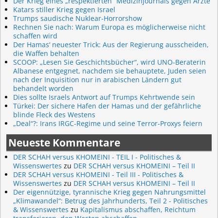
Der Krieg eines „respektierten“ Medizinjournals gegen Ärzte
Katars stiller Krieg gegen Israel
Trumps saudische Nuklear-Horrorshow
Rechnen Sie nach: Warum Europa es möglicherweise nicht
schaffen wird
Der Hamas‘ neuester Trick: Aus der Regierung ausscheiden,
die Waffen behalten
SCOOP: „Lesen Sie Geschichtsbücher“, wird UNO-Beraterin
Albanese entgegnet, nachdem sie behauptete, Juden seien
nach der Inquisition nur in arabischen Ländern gut
behandelt worden
Dies sollte Israels Antwort auf Trumps Kehrtwende sein
Türkei: Der sichere Hafen der Hamas und der gefährliche
blinde Fleck des Westens
„Deal“?: Irans IRGC-Regime und seine Terror-Proxys feiern
Neueste Kommentare
DER SCHAH versus KHOMEINI - TEIL I - Politisches &
Wissenswertes
zu
DER SCHAH versus KHOMEINI – Teil II
DER SCHAH versus KHOMEINI - Teil III - Politisches &
Wissenswertes
zu
DER SCHAH versus KHOMEINI – Teil II
Der eigennützige, tyrannische Krieg gegen Nahrungsmittel
„Klimawandel“: Betrug des Jahrhunderts, Teil 2 - Politisches
& Wissenswertes
zu
Kapitalismus abschaffen, Reichtum