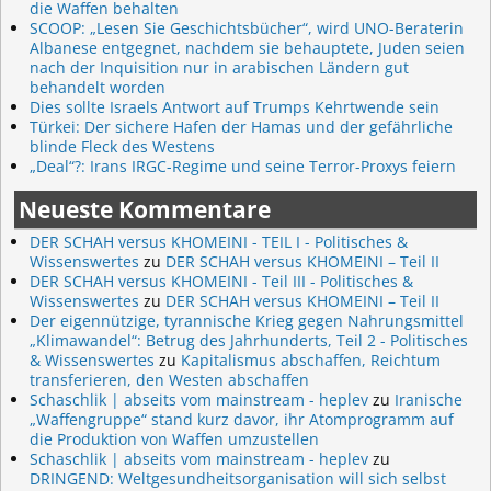
die Waffen behalten
SCOOP: „Lesen Sie Geschichtsbücher“, wird UNO-Beraterin
Albanese entgegnet, nachdem sie behauptete, Juden seien
nach der Inquisition nur in arabischen Ländern gut
behandelt worden
Dies sollte Israels Antwort auf Trumps Kehrtwende sein
Türkei: Der sichere Hafen der Hamas und der gefährliche
blinde Fleck des Westens
„Deal“?: Irans IRGC-Regime und seine Terror-Proxys feiern
Neueste Kommentare
DER SCHAH versus KHOMEINI - TEIL I - Politisches &
Wissenswertes
zu
DER SCHAH versus KHOMEINI – Teil II
DER SCHAH versus KHOMEINI - Teil III - Politisches &
Wissenswertes
zu
DER SCHAH versus KHOMEINI – Teil II
Der eigennützige, tyrannische Krieg gegen Nahrungsmittel
„Klimawandel“: Betrug des Jahrhunderts, Teil 2 - Politisches
& Wissenswertes
zu
Kapitalismus abschaffen, Reichtum
transferieren, den Westen abschaffen
Schaschlik | abseits vom mainstream - heplev
zu
Iranische
„Waffengruppe“ stand kurz davor, ihr Atomprogramm auf
die Produktion von Waffen umzustellen
Schaschlik | abseits vom mainstream - heplev
zu
DRINGEND: Weltgesundheitsorganisation will sich selbst