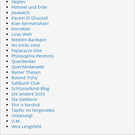
Heplev
Himmel und Erde
Jouwatch
Kacem El Ghazzali
Kian Kermanshani
Korrekter
Lizas Welt
Medien-Backspin
No tricks zone
Paparazzo One
Philosophia Perennis
Querdenker
Querdenkerweb
Rainer Thesen
Roland Tichy
Saltbush Club
Schlüsselkind-Blog
Die andere Sicht
Die Siedlerin
Shir o Xorshid
Tapfer im Nirgendwo
Unbesorgt
U.M.
Vera Lengsfeld