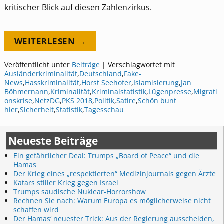
kritischer Blick auf diesen Zahlenzirkus.
WEITERLESEN →
Veröffentlicht unter
Beiträge
|
Verschlagwortet mit
Ausländerkriminalität
,
Deutschland
,
Fake-
News
,
Hasskriminalität
,
Horst Seehofer
,
Islamisierung
,
Jan
Böhmernann
,
Kriminalität
,
Kriminalstatistik
,
Lügenpresse
,
Migrati
onskrise
,
NetzDG
,
PKS 2018
,
Politik
,
Satire
,
Schön bunt
hier
,
Sicherheit
,
Statistik
,
Tagesschau
Neueste Beiträge
Ein gefährlicher Deal: Trumps „Board of Peace“ und die
Hamas
Der Krieg eines „respektierten“ Medizinjournals gegen Ärzte
Katars stiller Krieg gegen Israel
Trumps saudische Nuklear-Horrorshow
Rechnen Sie nach: Warum Europa es möglicherweise nicht
schaffen wird
Der Hamas‘ neuester Trick: Aus der Regierung ausscheiden,