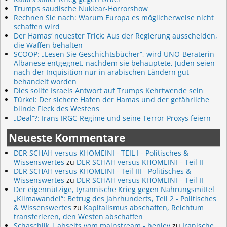
Trumps saudische Nuklear-Horrorshow
Rechnen Sie nach: Warum Europa es möglicherweise nicht
schaffen wird
Der Hamas‘ neuester Trick: Aus der Regierung ausscheiden,
die Waffen behalten
SCOOP: „Lesen Sie Geschichtsbücher“, wird UNO-Beraterin
Albanese entgegnet, nachdem sie behauptete, Juden seien
nach der Inquisition nur in arabischen Ländern gut
behandelt worden
Dies sollte Israels Antwort auf Trumps Kehrtwende sein
Türkei: Der sichere Hafen der Hamas und der gefährliche
blinde Fleck des Westens
„Deal“?: Irans IRGC-Regime und seine Terror-Proxys feiern
Neueste Kommentare
DER SCHAH versus KHOMEINI - TEIL I - Politisches &
Wissenswertes
zu
DER SCHAH versus KHOMEINI – Teil II
DER SCHAH versus KHOMEINI - Teil III - Politisches &
Wissenswertes
zu
DER SCHAH versus KHOMEINI – Teil II
Der eigennützige, tyrannische Krieg gegen Nahrungsmittel
„Klimawandel“: Betrug des Jahrhunderts, Teil 2 - Politisches
& Wissenswertes
zu
Kapitalismus abschaffen, Reichtum
transferieren, den Westen abschaffen
Schaschlik | abseits vom mainstream - heplev
zu
Iranische