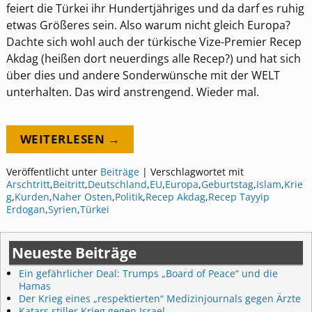
feiert die Türkei ihr Hundertjähriges und da darf es ruhig
etwas Größeres sein. Also warum nicht gleich Europa?
Dachte sich wohl auch der türkische Vize-Premier Recep
Akdag (heißen dort neuerdings alle Recep?) und hat sich
über dies und andere Sonderwünsche mit der WELT
unterhalten. Das wird anstrengend. Wieder mal.
WEITERLESEN →
Veröffentlicht unter
Beiträge
|
Verschlagwortet mit
Arschtritt
,
Beitritt
,
Deutschland
,
EU
,
Europa
,
Geburtstag
,
Islam
,
Krie
g
,
Kurden
,
Naher Osten
,
Politik
,
Recep Akdag
,
Recep Tayyip
Erdogan
,
Syrien
,
Türkei
Neueste Beiträge
Ein gefährlicher Deal: Trumps „Board of Peace“ und die
Hamas
Der Krieg eines „respektierten“ Medizinjournals gegen Ärzte
Katars stiller Krieg gegen Israel