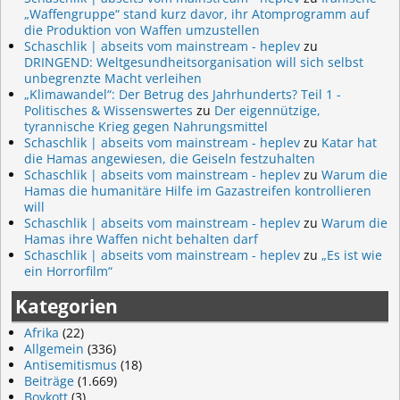
„Waffengruppe“ stand kurz davor, ihr Atomprogramm auf
die Produktion von Waffen umzustellen
Schaschlik | abseits vom mainstream - heplev
zu
DRINGEND: Weltgesundheitsorganisation will sich selbst
unbegrenzte Macht verleihen
„Klimawandel“: Der Betrug des Jahrhunderts? Teil 1 -
Politisches & Wissenswertes
zu
Der eigennützige,
tyrannische Krieg gegen Nahrungsmittel
Schaschlik | abseits vom mainstream - heplev
zu
Katar hat
die Hamas angewiesen, die Geiseln festzuhalten
Schaschlik | abseits vom mainstream - heplev
zu
Warum die
Hamas die humanitäre Hilfe im Gazastreifen kontrollieren
will
Schaschlik | abseits vom mainstream - heplev
zu
Warum die
Hamas ihre Waffen nicht behalten darf
Schaschlik | abseits vom mainstream - heplev
zu
„Es ist wie
ein Horrorfilm“
Kategorien
Afrika
(22)
Allgemein
(336)
Antisemitismus
(18)
Beiträge
(1.669)
Boykott
(3)