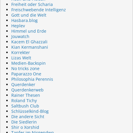
Freiheit oder Scharia
Freischwebende Intelligenz
Gott und die Welt
Hasbara.blog
Heplev
Himmel und Erde
Jouwatch
Kacem El Ghazzali
Kian Kermanshani
Korrekter
Lizas Welt
Medien-Backspin
No tricks zone
Paparazzo One
Philosophia Perennis
Querdenker
Querdenkerweb
Rainer Thesen
Roland Tichy
Saltbush Club
Schlüsselkind-Blog
Die andere Sicht
Die Siedlerin
Shir o Xorshid
Tapfer im Nirgendwo