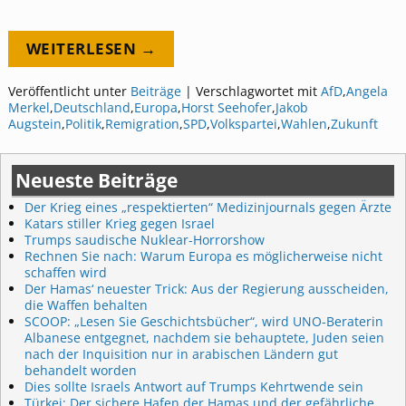
WEITERLESEN →
Veröffentlicht unter
Beiträge
|
Verschlagwortet mit
AfD
,
Angela
Merkel
,
Deutschland
,
Europa
,
Horst Seehofer
,
Jakob
Augstein
,
Politik
,
Remigration
,
SPD
,
Volkspartei
,
Wahlen
,
Zukunft
Neueste Beiträge
Der Krieg eines „respektierten“ Medizinjournals gegen Ärzte
Katars stiller Krieg gegen Israel
Trumps saudische Nuklear-Horrorshow
Rechnen Sie nach: Warum Europa es möglicherweise nicht
schaffen wird
Der Hamas‘ neuester Trick: Aus der Regierung ausscheiden,
die Waffen behalten
SCOOP: „Lesen Sie Geschichtsbücher“, wird UNO-Beraterin
Albanese entgegnet, nachdem sie behauptete, Juden seien
nach der Inquisition nur in arabischen Ländern gut
behandelt worden
Dies sollte Israels Antwort auf Trumps Kehrtwende sein
Türkei: Der sichere Hafen der Hamas und der gefährliche