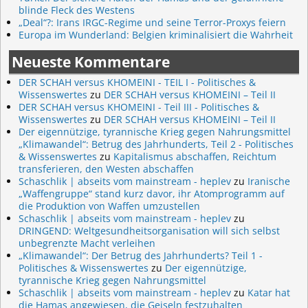
blinde Fleck des Westens
„Deal“?: Irans IRGC-Regime und seine Terror-Proxys feiern
Europa im Wunderland: Belgien kriminalisiert die Wahrheit
Neueste Kommentare
DER SCHAH versus KHOMEINI - TEIL I - Politisches &
Wissenswertes
zu
DER SCHAH versus KHOMEINI – Teil II
DER SCHAH versus KHOMEINI - Teil III - Politisches &
Wissenswertes
zu
DER SCHAH versus KHOMEINI – Teil II
Der eigennützige, tyrannische Krieg gegen Nahrungsmittel
„Klimawandel“: Betrug des Jahrhunderts, Teil 2 - Politisches
& Wissenswertes
zu
Kapitalismus abschaffen, Reichtum
transferieren, den Westen abschaffen
Schaschlik | abseits vom mainstream - heplev
zu
Iranische
„Waffengruppe“ stand kurz davor, ihr Atomprogramm auf
die Produktion von Waffen umzustellen
Schaschlik | abseits vom mainstream - heplev
zu
DRINGEND: Weltgesundheitsorganisation will sich selbst
unbegrenzte Macht verleihen
„Klimawandel“: Der Betrug des Jahrhunderts? Teil 1 -
Politisches & Wissenswertes
zu
Der eigennützige,
tyrannische Krieg gegen Nahrungsmittel
Schaschlik | abseits vom mainstream - heplev
zu
Katar hat
die Hamas angewiesen, die Geiseln festzuhalten