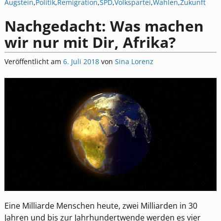
Augstein
,
Politik
,
Remigration
,
SPD
,
Volkspartei
,
Wahlen
,
Zukunft
Nachgedacht: Was machen
wir nur mit Dir, Afrika?
Veröffentlicht am
6. Juli 2018
von
Sina Lorenz
Eine Milliarde Menschen heute, zwei Milliarden in 30
Jahren und bis zur Jahrhundertwende werden es vier