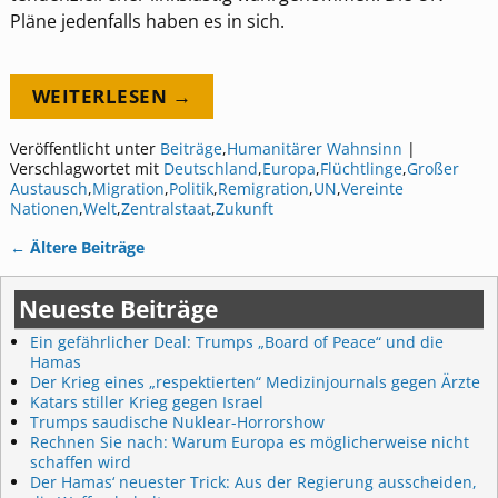
Pläne jedenfalls haben es in sich.
WEITERLESEN →
Veröffentlicht unter
Beiträge
,
Humanitärer Wahnsinn
|
Verschlagwortet mit
Deutschland
,
Europa
,
Flüchtlinge
,
Großer
Austausch
,
Migration
,
Politik
,
Remigration
,
UN
,
Vereinte
Nationen
,
Welt
,
Zentralstaat
,
Zukunft
←
Ältere Beiträge
Artikelnavigation
Neueste Beiträge
Ein gefährlicher Deal: Trumps „Board of Peace“ und die
Hamas
Der Krieg eines „respektierten“ Medizinjournals gegen Ärzte
Katars stiller Krieg gegen Israel
Trumps saudische Nuklear-Horrorshow
Rechnen Sie nach: Warum Europa es möglicherweise nicht
schaffen wird
Der Hamas‘ neuester Trick: Aus der Regierung ausscheiden,