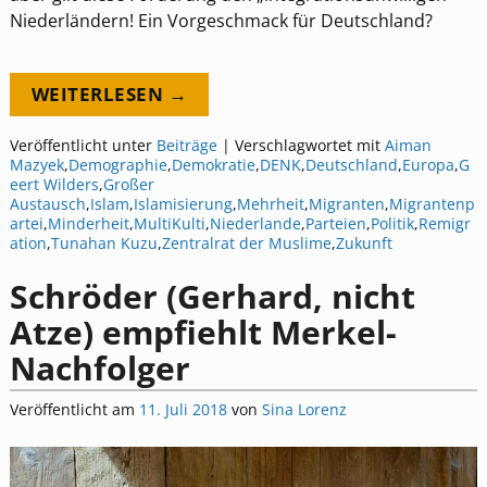
Niederländern! Ein Vorgeschmack für Deutschland?
WEITERLESEN →
Veröffentlicht unter
Beiträge
|
Verschlagwortet mit
Aiman
Mazyek
,
Demographie
,
Demokratie
,
DENK
,
Deutschland
,
Europa
,
G
eert Wilders
,
Großer
Austausch
,
Islam
,
Islamisierung
,
Mehrheit
,
Migranten
,
Migrantenp
artei
,
Minderheit
,
MultiKulti
,
Niederlande
,
Parteien
,
Politik
,
Remigr
ation
,
Tunahan Kuzu
,
Zentralrat der Muslime
,
Zukunft
Schröder (Gerhard, nicht
Atze) empfiehlt Merkel-
Nachfolger
Veröffentlicht am
11. Juli 2018
von
Sina Lorenz