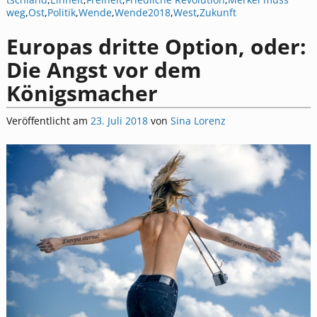
weg
,
Ost
,
Politik
,
Wende
,
Wende2018
,
West
,
Zukunft
Europas dritte Option, oder:
Die Angst vor dem
Königsmacher
Veröffentlicht am
23. Juli 2018
von
Sina Lorenz