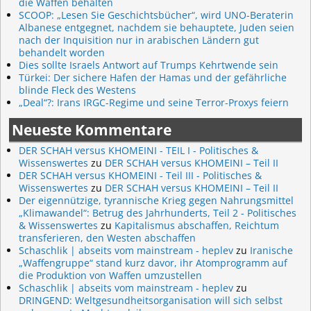
die Waffen behalten
SCOOP: „Lesen Sie Geschichtsbücher“, wird UNO-Beraterin
Albanese entgegnet, nachdem sie behauptete, Juden seien
nach der Inquisition nur in arabischen Ländern gut
behandelt worden
Dies sollte Israels Antwort auf Trumps Kehrtwende sein
Türkei: Der sichere Hafen der Hamas und der gefährliche
blinde Fleck des Westens
„Deal“?: Irans IRGC-Regime und seine Terror-Proxys feiern
Neueste Kommentare
DER SCHAH versus KHOMEINI - TEIL I - Politisches &
Wissenswertes
zu
DER SCHAH versus KHOMEINI – Teil II
DER SCHAH versus KHOMEINI - Teil III - Politisches &
Wissenswertes
zu
DER SCHAH versus KHOMEINI – Teil II
Der eigennützige, tyrannische Krieg gegen Nahrungsmittel
„Klimawandel“: Betrug des Jahrhunderts, Teil 2 - Politisches
& Wissenswertes
zu
Kapitalismus abschaffen, Reichtum
transferieren, den Westen abschaffen
Schaschlik | abseits vom mainstream - heplev
zu
Iranische
„Waffengruppe“ stand kurz davor, ihr Atomprogramm auf
die Produktion von Waffen umzustellen
Schaschlik | abseits vom mainstream - heplev
zu
DRINGEND: Weltgesundheitsorganisation will sich selbst