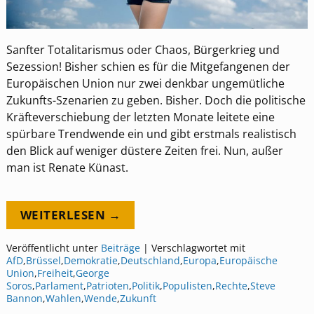
Sanfter Totalitarismus oder Chaos, Bürgerkrieg und
Sezession! Bisher schien es für die Mitgefangenen der
Europäischen Union nur zwei denkbar ungemütliche
Zukunfts-Szenarien zu geben. Bisher. Doch die politische
Kräfteverschiebung der letzten Monate leitete eine
spürbare Trendwende ein und gibt erstmals realistisch
den Blick auf weniger düstere Zeiten frei. Nun, außer
man ist Renate Künast.
WEITERLESEN →
Veröffentlicht unter
Beiträge
|
Verschlagwortet mit
AfD
,
Brüssel
,
Demokratie
,
Deutschland
,
Europa
,
Europäische
Union
,
Freiheit
,
George
Soros
,
Parlament
,
Patrioten
,
Politik
,
Populisten
,
Rechte
,
Steve
Bannon
,
Wahlen
,
Wende
,
Zukunft