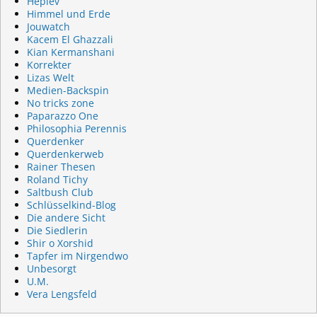
Heplev
Himmel und Erde
Jouwatch
Kacem El Ghazzali
Kian Kermanshani
Korrekter
Lizas Welt
Medien-Backspin
No tricks zone
Paparazzo One
Philosophia Perennis
Querdenker
Querdenkerweb
Rainer Thesen
Roland Tichy
Saltbush Club
Schlüsselkind-Blog
Die andere Sicht
Die Siedlerin
Shir o Xorshid
Tapfer im Nirgendwo
Unbesorgt
U.M.
Vera Lengsfeld