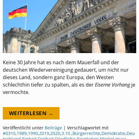
Keine 30 Jahre hat es nach dem Mauerfall und der
deutschen Wiedervereinigung gedauert, um nicht nur
dieses Land, sondern ganz Europa, den Westen
schlechthin tiefer zu spalten, als es der
Eiserne Vorhang
je
vermochte.
WEITERLESEN →
Veröffentlicht unter
Beiträge
|
Verschlagwortet mit
#0310
,
1989
,
1990
,
2019
,
2020
,
3.10.
,
Bürgerrechte
,
Demokratie
,
Deu
tschland
,
Einheit
,
Freiheit
,
Friedliche Revolution
,
Merkel muss