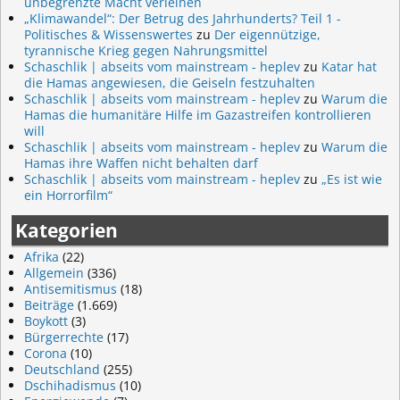
unbegrenzte Macht verleihen
„Klimawandel“: Der Betrug des Jahrhunderts? Teil 1 -
Politisches & Wissenswertes
zu
Der eigennützige,
tyrannische Krieg gegen Nahrungsmittel
Schaschlik | abseits vom mainstream - heplev
zu
Katar hat
die Hamas angewiesen, die Geiseln festzuhalten
Schaschlik | abseits vom mainstream - heplev
zu
Warum die
Hamas die humanitäre Hilfe im Gazastreifen kontrollieren
will
Schaschlik | abseits vom mainstream - heplev
zu
Warum die
Hamas ihre Waffen nicht behalten darf
Schaschlik | abseits vom mainstream - heplev
zu
„Es ist wie
ein Horrorfilm“
Kategorien
Afrika
(22)
Allgemein
(336)
Antisemitismus
(18)
Beiträge
(1.669)
Boykott
(3)
Bürgerrechte
(17)
Corona
(10)
Deutschland
(255)
Dschihadismus
(10)