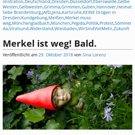
onstration
,
Deutschland
,
Dresden
,
Düsseldorf
,
Eberswalde
,
Gelbe
Westen
,
Gelbwesten
,
Grimma
,
Grimmen
,
Guben
,
Hannover
,
Heimat
liebe Brandenburg
,
JAfD
,
Jena
,
Karlsruhe
,
KEINE Drogen in
Dresden
,
Kundgebung
,
Meißen
,
Merkel muss
weg
,
Mönchengladbach
,
München
,
Pegida
,
Politik
,
Protest
,
Sömmer
da
,
Stralsund
,
Widerstand
,
Wiesbaden
,
WirSindVielMehr
,
Zukunft
Merkel ist weg! Bald.
Veröffentlicht am
29. Oktober 2018
von
Sina Lorenz