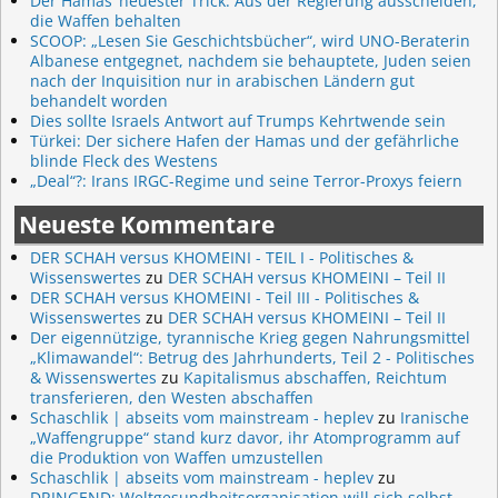
Der Hamas‘ neuester Trick: Aus der Regierung ausscheiden,
die Waffen behalten
SCOOP: „Lesen Sie Geschichtsbücher“, wird UNO-Beraterin
Albanese entgegnet, nachdem sie behauptete, Juden seien
nach der Inquisition nur in arabischen Ländern gut
behandelt worden
Dies sollte Israels Antwort auf Trumps Kehrtwende sein
Türkei: Der sichere Hafen der Hamas und der gefährliche
blinde Fleck des Westens
„Deal“?: Irans IRGC-Regime und seine Terror-Proxys feiern
Neueste Kommentare
DER SCHAH versus KHOMEINI - TEIL I - Politisches &
Wissenswertes
zu
DER SCHAH versus KHOMEINI – Teil II
DER SCHAH versus KHOMEINI - Teil III - Politisches &
Wissenswertes
zu
DER SCHAH versus KHOMEINI – Teil II
Der eigennützige, tyrannische Krieg gegen Nahrungsmittel
„Klimawandel“: Betrug des Jahrhunderts, Teil 2 - Politisches
& Wissenswertes
zu
Kapitalismus abschaffen, Reichtum
transferieren, den Westen abschaffen
Schaschlik | abseits vom mainstream - heplev
zu
Iranische
„Waffengruppe“ stand kurz davor, ihr Atomprogramm auf
die Produktion von Waffen umzustellen
Schaschlik | abseits vom mainstream - heplev
zu
DRINGEND: Weltgesundheitsorganisation will sich selbst