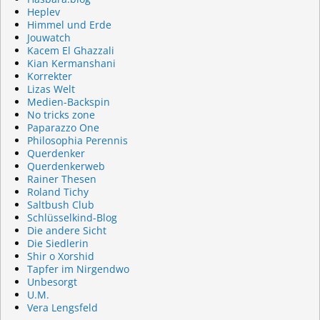
Heplev
Himmel und Erde
Jouwatch
Kacem El Ghazzali
Kian Kermanshani
Korrekter
Lizas Welt
Medien-Backspin
No tricks zone
Paparazzo One
Philosophia Perennis
Querdenker
Querdenkerweb
Rainer Thesen
Roland Tichy
Saltbush Club
Schlüsselkind-Blog
Die andere Sicht
Die Siedlerin
Shir o Xorshid
Tapfer im Nirgendwo
Unbesorgt
U.M.
Vera Lengsfeld