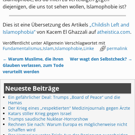
diejenigen, die uns tot sehen wollen, Islamophobie ist?
Dies ist eine Übersetzung des Artikels
„Childish Left and
Islamophobia“
von Kacem El Ghazzali auf
atheistica.com
.
Veröffentlicht unter
Allgemein
Verschlagwortet mit
Fundamentalismus
,
Islam
,
Islamophobie
,
Linke
permalink
←
Warum Muslime, die ihren
Wer wagt den Selbstcheck?
→
Artikelnavigation
Glauben verlassen, zum Tode
verurteilt werden
Neueste Beiträge
Ein gefährlicher Deal: Trumps „Board of Peace“ und die
Hamas
Der Krieg eines „respektierten“ Medizinjournals gegen Ärzte
Katars stiller Krieg gegen Israel
Trumps saudische Nuklear-Horrorshow
Rechnen Sie nach: Warum Europa es möglicherweise nicht
schaffen wird