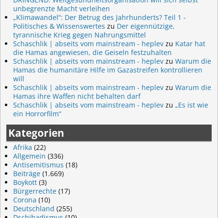
unbegrenzte Macht verleihen
„Klimawandel“: Der Betrug des Jahrhunderts? Teil 1 -
Politisches & Wissenswertes
zu
Der eigennützige,
tyrannische Krieg gegen Nahrungsmittel
Schaschlik | abseits vom mainstream - heplev
zu
Katar hat
die Hamas angewiesen, die Geiseln festzuhalten
Schaschlik | abseits vom mainstream - heplev
zu
Warum die
Hamas die humanitäre Hilfe im Gazastreifen kontrollieren
will
Schaschlik | abseits vom mainstream - heplev
zu
Warum die
Hamas ihre Waffen nicht behalten darf
Schaschlik | abseits vom mainstream - heplev
zu
„Es ist wie
ein Horrorfilm“
Kategorien
Afrika
(22)
Allgemein
(336)
Antisemitismus
(18)
Beiträge
(1.669)
Boykott
(3)
Bürgerrechte
(17)
Corona
(10)
Deutschland
(255)
Dschihadismus
(10)