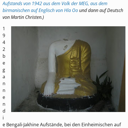
Aufstands von 1942 aus dem Volk der MEG, aus dem
birmanischen auf Englisch von Hla Oo
und dann auf Deutsch
von Martin Christen.)
1
9
4
2
b
e
g
a
n
n
e
n
d
i
e Bengali-Jakhine Aufstände, bei den Einheimischen auf