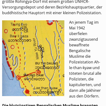
größte Rohingya-Dorf mit einem großen UNHCR-
Versorgungsdepot und deren Bezirkshauptquartier, der
buddhistische Hauptort mit einer kleinen Polizeistation.
An jenem Tag im
Mai 1942
überfielen
zwanzigtausend
bewaffnete
Bengalische
Muslime die
Polizeistation Ah-
le-than-kyaw und
töteten brutal alle
Polizisten, die
kapitulierten, und
dann alle Jakhiner
aus den Dörfern.
Die blutrünstigen Bengalischen Muslime brannten