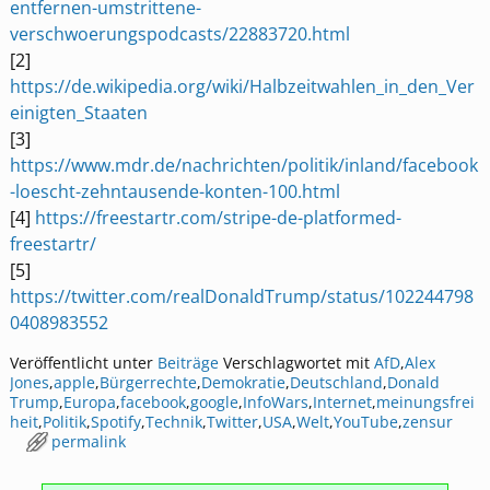
entfernen-umstrittene-
verschwoerungspodcasts/22883720.html
[2]
https://de.wikipedia.org/wiki/Halbzeitwahlen_in_den_Ver
einigten_Staaten
[3]
https://www.mdr.de/nachrichten/politik/inland/facebook
-loescht-zehntausende-konten-100.html
[4]
https://freestartr.com/stripe-de-platformed-
freestartr/
[5]
https://twitter.com/realDonaldTrump/status/102244798
0408983552
Veröffentlicht unter
Beiträge
Verschlagwortet mit
AfD
,
Alex
Jones
,
apple
,
Bürgerrechte
,
Demokratie
,
Deutschland
,
Donald
Trump
,
Europa
,
facebook
,
google
,
InfoWars
,
Internet
,
meinungsfrei
heit
,
Politik
,
Spotify
,
Technik
,
Twitter
,
USA
,
Welt
,
YouTube
,
zensur
permalink