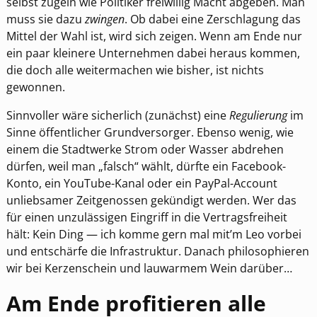
selbst zügeln wie Politiker freiwillig Macht abgeben. Man
muss sie dazu
zwingen
. Ob dabei eine Zerschlagung das
Mittel der Wahl ist, wird sich zeigen. Wenn am Ende nur
ein paar kleinere Unternehmen dabei heraus kommen,
die doch alle weitermachen wie bisher, ist nichts
gewonnen.
Sinnvoller wäre sicherlich (zunächst) eine
Regulierung
im
Sinne öffentlicher Grundversorger. Ebenso wenig, wie
einem die Stadtwerke Strom oder Wasser abdrehen
dürfen, weil man „falsch“ wählt, dürfte ein Facebook-
Konto, ein YouTube-Kanal oder ein PayPal-Account
unliebsamer Zeitgenossen gekündigt werden. Wer das
für einen unzulässigen Eingriff in die Vertragsfreiheit
hält: Kein Ding — ich komme gern mal mit’m Leo vorbei
und entschärfe die Infrastruktur. Danach philosophieren
wir bei Kerzenschein und lauwarmem Wein darüber…
Am Ende profitieren alle