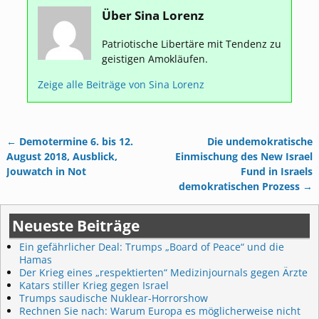
Über Sina Lorenz
Patriotische Libertäre mit Tendenz zu
geistigen Amokläufen.
Zeige alle Beiträge von
Sina Lorenz
←
Demotermine 6. bis 12.
Die undemokratische
Artikelnavigation
August 2018, Ausblick,
Einmischung des New Israel
Jouwatch in Not
Fund in Israels
demokratischen Prozess
→
Neueste Beiträge
Ein gefährlicher Deal: Trumps „Board of Peace“ und die
Hamas
Der Krieg eines „respektierten“ Medizinjournals gegen Ärzte
Katars stiller Krieg gegen Israel
Trumps saudische Nuklear-Horrorshow
Rechnen Sie nach: Warum Europa es möglicherweise nicht