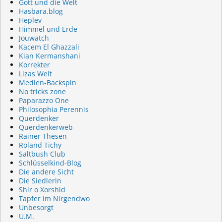
Gott und die Welt
Hasbara.blog
Heplev
Himmel und Erde
Jouwatch
Kacem El Ghazzali
Kian Kermanshani
Korrekter
Lizas Welt
Medien-Backspin
No tricks zone
Paparazzo One
Philosophia Perennis
Querdenker
Querdenkerweb
Rainer Thesen
Roland Tichy
Saltbush Club
Schlüsselkind-Blog
Die andere Sicht
Die Siedlerin
Shir o Xorshid
Tapfer im Nirgendwo
Unbesorgt
U.M.