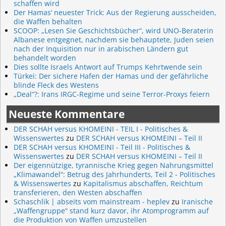
schaffen wird
Der Hamas‘ neuester Trick: Aus der Regierung ausscheiden,
die Waffen behalten
SCOOP: „Lesen Sie Geschichtsbücher“, wird UNO-Beraterin
Albanese entgegnet, nachdem sie behauptete, Juden seien
nach der Inquisition nur in arabischen Ländern gut
behandelt worden
Dies sollte Israels Antwort auf Trumps Kehrtwende sein
Türkei: Der sichere Hafen der Hamas und der gefährliche
blinde Fleck des Westens
„Deal“?: Irans IRGC-Regime und seine Terror-Proxys feiern
Neueste Kommentare
DER SCHAH versus KHOMEINI - TEIL I - Politisches &
Wissenswertes
zu
DER SCHAH versus KHOMEINI – Teil II
DER SCHAH versus KHOMEINI - Teil III - Politisches &
Wissenswertes
zu
DER SCHAH versus KHOMEINI – Teil II
Der eigennützige, tyrannische Krieg gegen Nahrungsmittel
„Klimawandel“: Betrug des Jahrhunderts, Teil 2 - Politisches
& Wissenswertes
zu
Kapitalismus abschaffen, Reichtum
transferieren, den Westen abschaffen
Schaschlik | abseits vom mainstream - heplev
zu
Iranische
„Waffengruppe“ stand kurz davor, ihr Atomprogramm auf
die Produktion von Waffen umzustellen