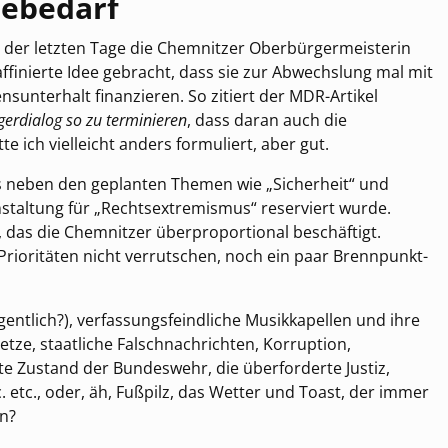
debedarf
e der letzten Tage die Chemnitzer Oberbürgermeisterin
affinierte Idee gebracht, dass sie zur Abwechslung mal mit
sunterhalt finanzieren. So zitiert der MDR-Artikel
gerdialog so zu terminieren
, dass daran auch die
 ich vielleicht anders formuliert, aber gut.
s neben den geplanten Themen wie „Sicherheit“ und
nstaltung für „Rechtsextremismus“ reserviert wurde.
 das die Chemnitzer überproportional beschäftigt.
 Prioritäten nicht verrutschen, noch ein paar Brennpunkt-
gentlich?), verfassungsfeindliche Musikkapellen und ihre
Hetze, staatliche Falschnachrichten, Korruption,
te Zustand der Bundeswehr, die überforderte Justiz,
 etc., oder, äh, Fußpilz, das Wetter und Toast, der immer
n?