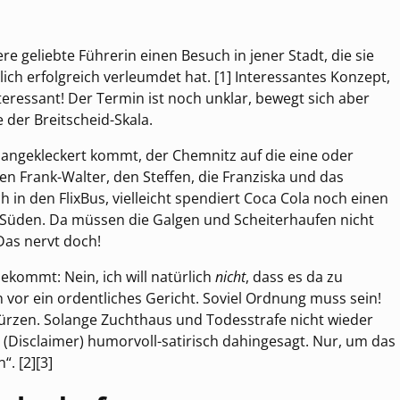
e geliebte Führerin einen Besuch in jener Stadt, die sie
ich erfolgreich verleumdet hat. [1] Interessantes Konzept,
nteressant! Der Termin ist noch unklar, bewegt sich aber
 der Breitscheid-Skala.
angekleckert kommt, der Chemnitz auf die eine oder
en Frank-Walter, den Steffen, die Franziska und das
h in den FlixBus, vielleicht spendiert Coca Cola noch einen
 Süden. Da müssen die Galgen und Scheiterhaufen nicht
Das nervt doch!
kommt: Nein, ich will natürlich
nicht
, dass es da zu
vor ein ordentliches Gericht. Soviel Ordnung muss sein!
ürzen. Solange Zuchthaus und Todesstrafe nicht wieder
o (Disclaimer) humorvoll-satirisch dahingesagt. Nur, um das
“. [2][3]