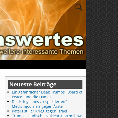
Neueste Beiträge
Ein gefährlicher Deal: Trumps „Board of
Peace“ und die Hamas
Der Krieg eines „respektierten“
Medizinjournals gegen Ärzte
Katars stiller Krieg gegen Israel
Trumps saudische Nuklear-Horrorshow