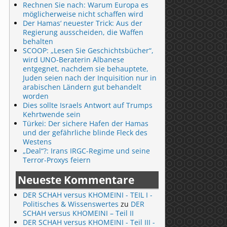
Rechnen Sie nach: Warum Europa es
möglicherweise nicht schaffen wird
Der Hamas‘ neuester Trick: Aus der
Regierung ausscheiden, die Waffen
behalten
SCOOP: „Lesen Sie Geschichtsbücher“,
wird UNO-Beraterin Albanese
entgegnet, nachdem sie behauptete,
Juden seien nach der Inquisition nur in
arabischen Ländern gut behandelt
worden
Dies sollte Israels Antwort auf Trumps
Kehrtwende sein
Türkei: Der sichere Hafen der Hamas
und der gefährliche blinde Fleck des
Westens
„Deal“?: Irans IRGC-Regime und seine
Terror-Proxys feiern
Neueste Kommentare
DER SCHAH versus KHOMEINI - TEIL I -
Politisches & Wissenswertes
zu
DER
SCHAH versus KHOMEINI – Teil II
DER SCHAH versus KHOMEINI - Teil III -