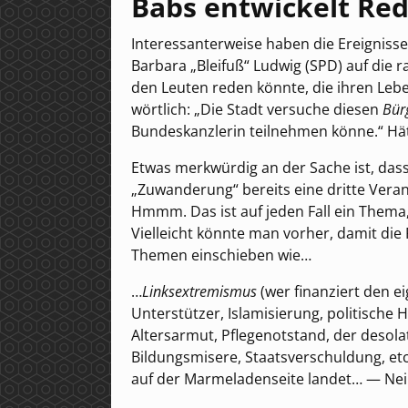
Babs entwickelt Re
Interessanterweise haben die Ereigniss
Barbara „Bleifuß“ Ludwig (SPD) auf die r
den Leuten reden könnte, die ihren Leben
wörtlich: „Die Stadt versuche diesen
Bür
Bundeskanzlerin teilnehmen könne.“ Hätte
Etwas merkwürdig an der Sache ist, das
„Zuwanderung“ bereits eine dritte Vera
Hmmm. Das ist auf jeden Fall ein Thema,
Vielleicht könnte man vorher, damit die
Themen einschieben wie…
…
Linksextremismus
(wer finanziert den ei
Unterstützer, Islamisierung, politische 
Altersarmut, Pflegenotstand, der desola
Bildungsmisere, Staatsverschuldung, etc.
auf der Marmeladenseite landet… — Nei