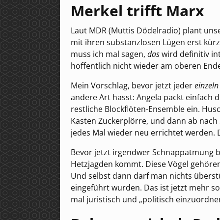
Merkel trifft Marx
Laut MDR (Muttis Dödelradio) plant unser
mit ihren substanzlosen Lügen erst kürzl
muss ich mal sagen,
das
wird definitiv i
hoffentlich nicht wieder am oberen Ende
Mein Vorschlag, bevor jetzt jeder
einzeln
andere Art hasst: Angela packt einfach d
restliche Blockflöten-Ensemble ein. Husc
Kasten Zuckerplörre, und dann ab nach
jedes Mal wieder neu errichtet werden. 
Bevor jetzt irgendwer Schnappatmung be
Hetzjagden kommt. Diese Vögel gehören 
Und selbst dann darf man nichts überst
eingeführt wurden. Das ist jetzt mehr s
mal juristisch und „politisch einzuordnen