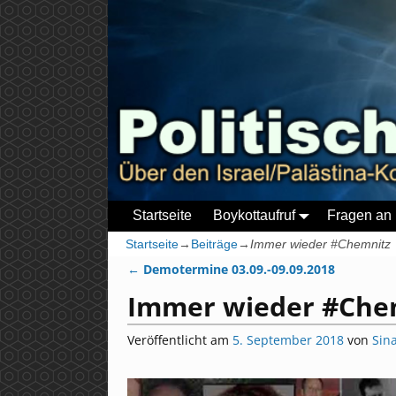
Startseite
Boykottaufruf
Fragen an 
Startseite
→
Beiträge
→
Immer wieder #Chemnitz
←
Demotermine 03.09.-09.09.2018
Artikelnavigation
Immer wieder #Che
Veröffentlicht am
5. September 2018
von
Sin