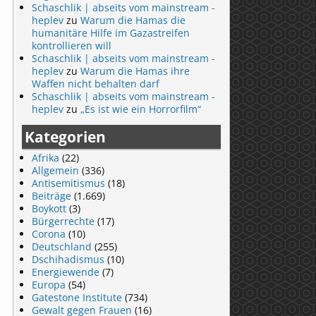
Schaschlik | abseits vom mainstream -
heplev
zu
Warum die Hamas die
humanitäre Hilfe im Gazastreifen
kontrollieren will
Schaschlik | abseits vom mainstream -
heplev
zu
Warum die Hamas ihre
Waffen nicht behalten darf
Schaschlik | abseits vom mainstream -
heplev
zu
„Es ist wie ein Horrorfilm“
Kategorien
Afrika
(22)
Allgemein
(336)
Antisemitismus
(18)
Beiträge
(1.669)
Boykott
(3)
Bürgerrechte
(17)
Corona
(10)
Deutschland
(255)
Dschihadismus
(10)
Energiewende
(7)
Europa
(54)
Gatestone Institute
(734)
Gewalt gegen Frauen
(16)