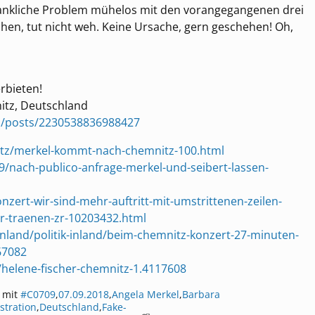
edankliche Problem mühelos mit den vorangegangenen drei
hen, tut nicht weh. Keine Ursache, gern geschehen! Oh,
erbieten!
itz, Deutschland
z/posts/2230538836988427
tz/merkel-kommt-nach-chemnitz-100.html
/nach-publico-anfrage-merkel-und-seibert-lassen-
nzert-wir-sind-mehr-auftritt-mit-umstrittenen-zeilen-
r-traenen-zr-10203432.html
/inland/politik-inland/beim-chemnitz-konzert-27-minuten-
67082
/helene-fischer-chemnitz-1.4117608
 mit
#C0709
,
07.09.2018
,
Angela Merkel
,
Barbara
tration
,
Deutschland
,
Fake-