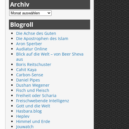
Archiv
Blogroll
Die Achse des Guten
Die Apostrophen des Islam
Aron Sperber
Audiatur Online
Blick auf die Welt – von Beer Sheva
aus
Boris Reitschuster
Cahit Kaya
Carbon-Sense
Daniel Pipes
Dushan Wegener
Fisch und Fleisch
Freiheit oder Scharia
Freischwebende Intelligenz
Gott und die Welt
Hasbara.blog
Heplev
Himmel und Erde
Jouwatch