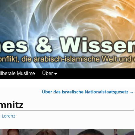
liberale Muslime
Über
Über das israelische Nationalstaatsgesetz
→
mnitz
a Lorenz