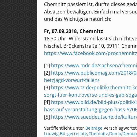
Chemnitz passiert ist, dürfte dieses g
Absätzen bewältigen. Einfach mal versuc
und das Wichtigste natürlich:
Fr, 07.09.2018, Chemnitz
18:30 Uhr: Widerstand lässt sich nicht v
Nischel, Brückenstraße 10, 09111 Chemn
https://www.facebook.com/prochemnit
[1]
https://www.mdr.de/sachsen/chemni
[2]
https://www.publicomag.com/2018/09
hetzjagd-vorwurf-fallen/
[3]
https://www.tz.de/politik/chemnitz-ko
sorgt-fuer-kontroverse-und-es-gab-soga
[4]
https://www.bild.de/bild-plus/politik
hass-auf-veranstaltung-gegen-hass-570
[5]
https://www.sueddeutsche.de/kultur
Veröffentlicht unter
Beiträge
Verschlagwortet
Ludwig
,
Bürgerrechte
,
Chemnitz
,
Demo
,
Demons