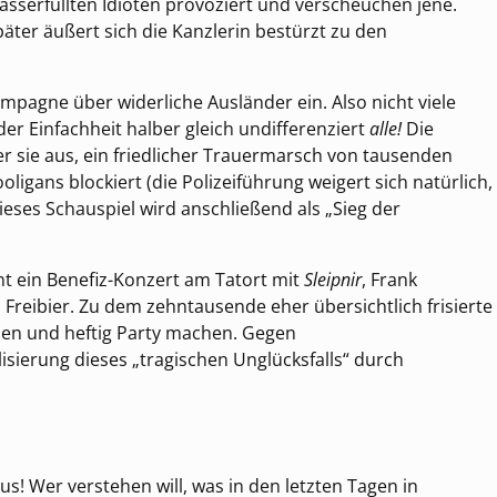
sserfüllten Idioten provoziert und verscheuchen jene.
äter äußert sich die Kanzlerin bestürzt zu den
ampagne über widerliche Ausländer ein. Also nicht viele
der Einfachheit halber gleich undifferenziert
alle!
Die
 sie aus, ein friedlicher Trauermarsch von tausenden
igans blockiert (die Polizeiführung weigert sich natürlich,
ieses Schauspiel wird anschließend als „Sieg der
t ein Benefiz-Konzert am Tatort mit
Sleipnir
, Frank
l Freibier. Zu dem zehntausende eher übersichtlich frisierte
en und heftig Party machen. Gegen
isierung dieses „tragischen Unglücksfalls“ durch
! Wer verstehen will, was in den letzten Tagen in