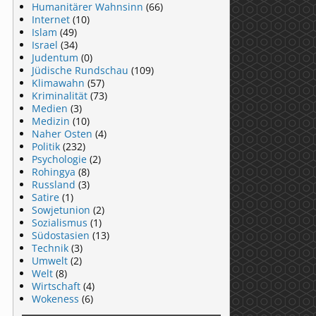
Humanitärer Wahnsinn
(66)
Internet
(10)
Islam
(49)
Israel
(34)
Judentum
(0)
Jüdische Rundschau
(109)
Klimawahn
(57)
Kriminalität
(73)
Medien
(3)
Medizin
(10)
Naher Osten
(4)
Politik
(232)
Psychologie
(2)
Rohingya
(8)
Russland
(3)
Satire
(1)
Sowjetunion
(2)
Sozialismus
(1)
Südostasien
(13)
Technik
(3)
Umwelt
(2)
Welt
(8)
Wirtschaft
(4)
Wokeness
(6)