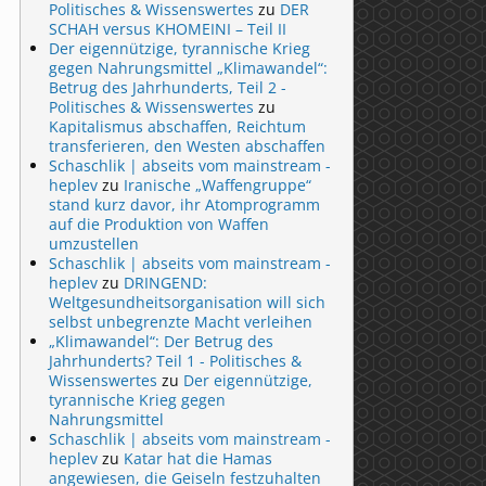
Politisches & Wissenswertes
zu
DER
SCHAH versus KHOMEINI – Teil II
Der eigennützige, tyrannische Krieg
gegen Nahrungsmittel „Klimawandel“:
Betrug des Jahrhunderts, Teil 2 -
Politisches & Wissenswertes
zu
Kapitalismus abschaffen, Reichtum
transferieren, den Westen abschaffen
Schaschlik | abseits vom mainstream -
heplev
zu
Iranische „Waffengruppe“
stand kurz davor, ihr Atomprogramm
auf die Produktion von Waffen
umzustellen
Schaschlik | abseits vom mainstream -
heplev
zu
DRINGEND:
Weltgesundheitsorganisation will sich
selbst unbegrenzte Macht verleihen
„Klimawandel“: Der Betrug des
Jahrhunderts? Teil 1 - Politisches &
Wissenswertes
zu
Der eigennützige,
tyrannische Krieg gegen
Nahrungsmittel
Schaschlik | abseits vom mainstream -
heplev
zu
Katar hat die Hamas
angewiesen, die Geiseln festzuhalten