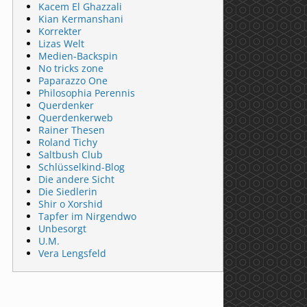
Kacem El Ghazzali
Kian Kermanshani
Korrekter
Lizas Welt
Medien-Backspin
No tricks zone
Paparazzo One
Philosophia Perennis
Querdenker
Querdenkerweb
Rainer Thesen
Roland Tichy
Saltbush Club
Schlüsselkind-Blog
Die andere Sicht
Die Siedlerin
Shir o Xorshid
Tapfer im Nirgendwo
Unbesorgt
U.M.
Vera Lengsfeld