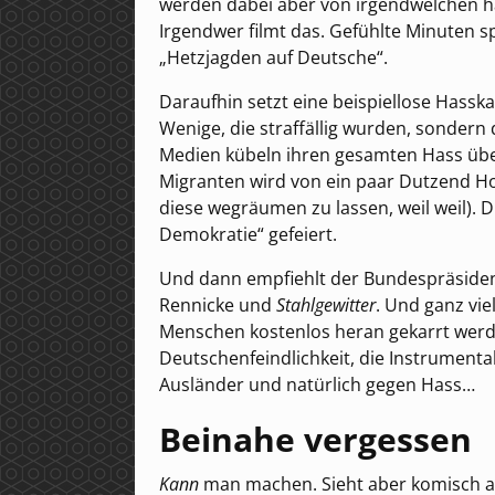
werden dabei aber von irgendwelchen ha
Irgendwer filmt das. Gefühlte Minuten sp
„Hetzjagden auf Deutsche“.
Daraufhin setzt eine beispiellose Hassk
Wenige, die straffällig wurden, sondern 
Medien kübeln ihren gesamten Hass über
Migranten wird von ein paar Dutzend Hool
diese wegräumen zu lassen, weil weil). D
Demokratie“ gefeiert.
Und dann empfiehlt der Bundespräsiden
Rennicke und
Stahlgewitter
. Und ganz vie
Menschen kostenlos heran gekarrt werd
Deutschenfeindlichkeit, die Instrumental
Ausländer und natürlich gegen Hass…
Beinahe vergessen
Kann
man machen. Sieht aber komisch aus