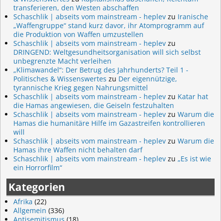
transferieren, den Westen abschaffen
Schaschlik | abseits vom mainstream - heplev
zu
Iranische
„Waffengruppe“ stand kurz davor, ihr Atomprogramm auf
die Produktion von Waffen umzustellen
Schaschlik | abseits vom mainstream - heplev
zu
DRINGEND: Weltgesundheitsorganisation will sich selbst
unbegrenzte Macht verleihen
„Klimawandel“: Der Betrug des Jahrhunderts? Teil 1 -
Politisches & Wissenswertes
zu
Der eigennützige,
tyrannische Krieg gegen Nahrungsmittel
Schaschlik | abseits vom mainstream - heplev
zu
Katar hat
die Hamas angewiesen, die Geiseln festzuhalten
Schaschlik | abseits vom mainstream - heplev
zu
Warum die
Hamas die humanitäre Hilfe im Gazastreifen kontrollieren
will
Schaschlik | abseits vom mainstream - heplev
zu
Warum die
Hamas ihre Waffen nicht behalten darf
Schaschlik | abseits vom mainstream - heplev
zu
„Es ist wie
ein Horrorfilm“
Kategorien
Afrika
(22)
Allgemein
(336)
Antisemitismus
(18)