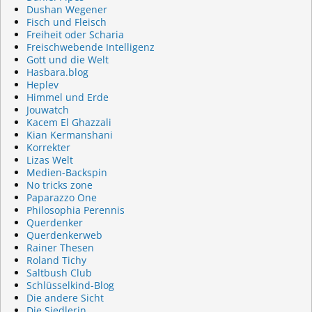
Dushan Wegener
Fisch und Fleisch
Freiheit oder Scharia
Freischwebende Intelligenz
Gott und die Welt
Hasbara.blog
Heplev
Himmel und Erde
Jouwatch
Kacem El Ghazzali
Kian Kermanshani
Korrekter
Lizas Welt
Medien-Backspin
No tricks zone
Paparazzo One
Philosophia Perennis
Querdenker
Querdenkerweb
Rainer Thesen
Roland Tichy
Saltbush Club
Schlüsselkind-Blog
Die andere Sicht
Die Siedlerin