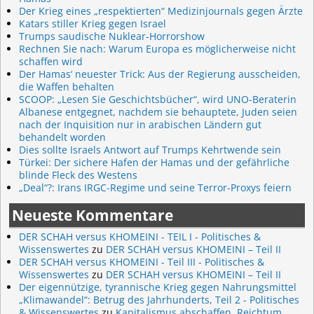
Der Krieg eines „respektierten“ Medizinjournals gegen Ärzte
Katars stiller Krieg gegen Israel
Trumps saudische Nuklear-Horrorshow
Rechnen Sie nach: Warum Europa es möglicherweise nicht
schaffen wird
Der Hamas‘ neuester Trick: Aus der Regierung ausscheiden,
die Waffen behalten
SCOOP: „Lesen Sie Geschichtsbücher“, wird UNO-Beraterin
Albanese entgegnet, nachdem sie behauptete, Juden seien
nach der Inquisition nur in arabischen Ländern gut
behandelt worden
Dies sollte Israels Antwort auf Trumps Kehrtwende sein
Türkei: Der sichere Hafen der Hamas und der gefährliche
blinde Fleck des Westens
„Deal“?: Irans IRGC-Regime und seine Terror-Proxys feiern
Neueste Kommentare
DER SCHAH versus KHOMEINI - TEIL I - Politisches &
Wissenswertes
zu
DER SCHAH versus KHOMEINI – Teil II
DER SCHAH versus KHOMEINI - Teil III - Politisches &
Wissenswertes
zu
DER SCHAH versus KHOMEINI – Teil II
Der eigennützige, tyrannische Krieg gegen Nahrungsmittel
„Klimawandel“: Betrug des Jahrhunderts, Teil 2 - Politisches
& Wissenswertes
zu
Kapitalismus abschaffen, Reichtum