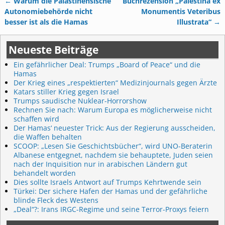
←
Warum die Palästinensische
Buchrezension „Palestina ex
Artikelnavigation
Autonomiebehörde nicht
Monumentis Veteribus
besser ist als die Hamas
Illustrata“
→
Neueste Beiträge
Ein gefährlicher Deal: Trumps „Board of Peace“ und die
Hamas
Der Krieg eines „respektierten“ Medizinjournals gegen Ärzte
Katars stiller Krieg gegen Israel
Trumps saudische Nuklear-Horrorshow
Rechnen Sie nach: Warum Europa es möglicherweise nicht
schaffen wird
Der Hamas‘ neuester Trick: Aus der Regierung ausscheiden,
die Waffen behalten
SCOOP: „Lesen Sie Geschichtsbücher“, wird UNO-Beraterin
Albanese entgegnet, nachdem sie behauptete, Juden seien
nach der Inquisition nur in arabischen Ländern gut
behandelt worden
Dies sollte Israels Antwort auf Trumps Kehrtwende sein
Türkei: Der sichere Hafen der Hamas und der gefährliche
blinde Fleck des Westens
„Deal“?: Irans IRGC-Regime und seine Terror-Proxys feiern