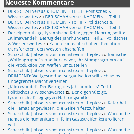
Neueste Kommentare
DER SCHAH versus KHOMEINI - TEIL I - Politisches &
Wissenswertes
zu
DER SCHAH versus KHOMEINI – Teil II
DER SCHAH versus KHOMEINI - Teil III - Politisches &
Wissenswertes
zu
DER SCHAH versus KHOMEINI – Teil II
Der eigennützige, tyrannische Krieg gegen Nahrungsmittel
„Klimawandel“: Betrug des Jahrhunderts, Teil 2 - Politisches
& Wissenswertes
zu
Kapitalismus abschaffen, Reichtum
transferieren, den Westen abschaffen
Schaschlik | abseits vom mainstream - heplev
zu
Iranische
„Waffengruppe“ stand kurz davor, ihr Atomprogramm auf
die Produktion von Waffen umzustellen
Schaschlik | abseits vom mainstream - heplev
zu
DRINGEND: Weltgesundheitsorganisation will sich selbst
unbegrenzte Macht verleihen
„Klimawandel“: Der Betrug des Jahrhunderts? Teil 1 -
Politisches & Wissenswertes
zu
Der eigennützige,
tyrannische Krieg gegen Nahrungsmittel
Schaschlik | abseits vom mainstream - heplev
zu
Katar hat
die Hamas angewiesen, die Geiseln festzuhalten
Schaschlik | abseits vom mainstream - heplev
zu
Warum die
Hamas die humanitäre Hilfe im Gazastreifen kontrollieren
will
Schaschlik | abseits vom mainstream - heplev
zu
Warum die