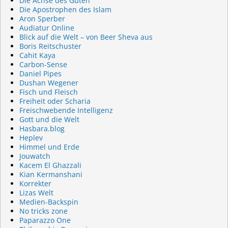
Die Achse des Guten
Die Apostrophen des Islam
Aron Sperber
Audiatur Online
Blick auf die Welt – von Beer Sheva aus
Boris Reitschuster
Cahit Kaya
Carbon-Sense
Daniel Pipes
Dushan Wegener
Fisch und Fleisch
Freiheit oder Scharia
Freischwebende Intelligenz
Gott und die Welt
Hasbara.blog
Heplev
Himmel und Erde
Jouwatch
Kacem El Ghazzali
Kian Kermanshani
Korrekter
Lizas Welt
Medien-Backspin
No tricks zone
Paparazzo One