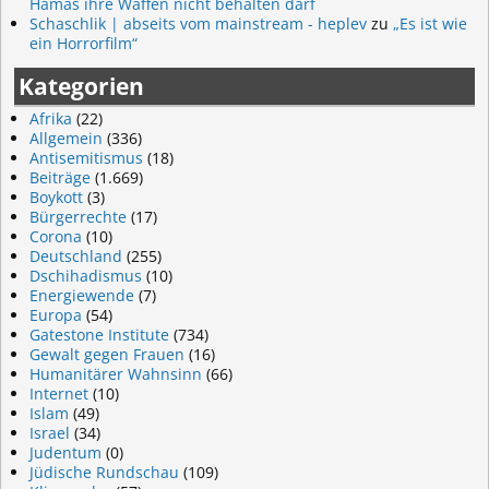
Hamas ihre Waffen nicht behalten darf
Schaschlik | abseits vom mainstream - heplev
zu
„Es ist wie
ein Horrorfilm“
Kategorien
Afrika
(22)
Allgemein
(336)
Antisemitismus
(18)
Beiträge
(1.669)
Boykott
(3)
Bürgerrechte
(17)
Corona
(10)
Deutschland
(255)
Dschihadismus
(10)
Energiewende
(7)
Europa
(54)
Gatestone Institute
(734)
Gewalt gegen Frauen
(16)
Humanitärer Wahnsinn
(66)
Internet
(10)
Islam
(49)
Israel
(34)
Judentum
(0)
Jüdische Rundschau
(109)