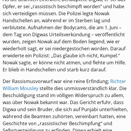
Opfer, er sei „rassistisch beschimpft worden“ und habe
sich verteidigen müssen. Die Polizei legte Nowak
Handschellen an, während er im Sterben lag und
verblutete. Aufnahmen der Bodycams, die am 1. Juni –
dem Tag von Digwas Urteilsverkündung – veröffentlicht
wurden, zeigen Nowak auf dem Boden liegend, wie er
wiederholt sagt, er sei niedergestochen worden. Darauf
erwiderte ein Polizist: „Das glaube ich nicht, Kumpel.“
Nowak sagte, er könne nicht atmen, und flehte um Hilfe.
Er blieb in Handschellen und starb kurz darauf.
Der Rassismusvorwurf war eine reine Erfindung;
Richter
William Mousley
stellte dies unmissverständlich klar. Die
Beschuldigung stand im völligen Widerspruch zu allem,
was über Nowak bekannt war. Das Gericht erfuhr, dass
Digwa und sein Bruder, die sich auf Punjabi unterhielten,
während die Beamten zuhörten, vereinbart hatten, eine
Geschichte von „rassistischer Beschimpfung“ und
Selbstverteidigung zu erfinden. Digwa erhielt eine