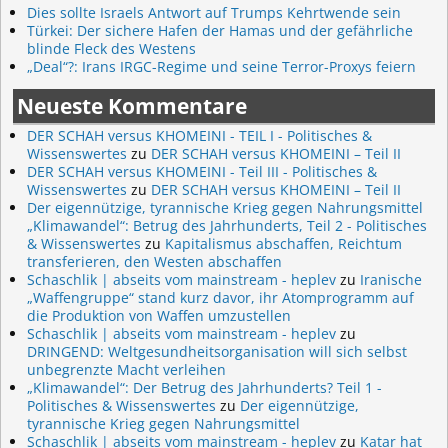
Dies sollte Israels Antwort auf Trumps Kehrtwende sein
Türkei: Der sichere Hafen der Hamas und der gefährliche
blinde Fleck des Westens
„Deal“?: Irans IRGC-Regime und seine Terror-Proxys feiern
Neueste Kommentare
DER SCHAH versus KHOMEINI - TEIL I - Politisches &
Wissenswertes
zu
DER SCHAH versus KHOMEINI – Teil II
DER SCHAH versus KHOMEINI - Teil III - Politisches &
Wissenswertes
zu
DER SCHAH versus KHOMEINI – Teil II
Der eigennützige, tyrannische Krieg gegen Nahrungsmittel
„Klimawandel“: Betrug des Jahrhunderts, Teil 2 - Politisches
& Wissenswertes
zu
Kapitalismus abschaffen, Reichtum
transferieren, den Westen abschaffen
Schaschlik | abseits vom mainstream - heplev
zu
Iranische
„Waffengruppe“ stand kurz davor, ihr Atomprogramm auf
die Produktion von Waffen umzustellen
Schaschlik | abseits vom mainstream - heplev
zu
DRINGEND: Weltgesundheitsorganisation will sich selbst
unbegrenzte Macht verleihen
„Klimawandel“: Der Betrug des Jahrhunderts? Teil 1 -
Politisches & Wissenswertes
zu
Der eigennützige,
tyrannische Krieg gegen Nahrungsmittel
Schaschlik | abseits vom mainstream - heplev
zu
Katar hat