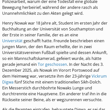
Polizeiarbeit, warum der eine Todesfall eine globale
Bewegung herbeirief, während der andere rasch als
Unannehmlichkeit zu den Akten gelegt wird.
Henry Nowak war 18 Jahre alt, Student im ersten Jahr der
Buchhaltung an der Universität von Southampton und
der Erste in seiner Familie, der es an eine
Universität
geschafft hatte. Freunde beschrieben einen
jungen Mann, der den Raum erhellte, der in zwei
Universitätsvereinen Fußball spielte und dessen Ankunft,
so ein Mannschaftskamerad, gefeiert wurde, als hätte
gerade jemand ein
Tor geschossen
. In der Nacht des 3.
Dezember 2025, als Nowak im Vorort Portswood auf
dem Heimweg war, versetzte ihm der 23-jährige
Vickrum
Digwa
fünf Stiche mit einem traditionellen Sikh-Dolch.
Ein Messerstich durchbohrte Nowaks Lunge und
durchtrennte eine Hauptvene. Ein anderer traf ihn in die
Rückseite seiner Beine, als er wegzurennen versuchte.
Als die Beamten eintrafen, behauptete Digwa, er sei das