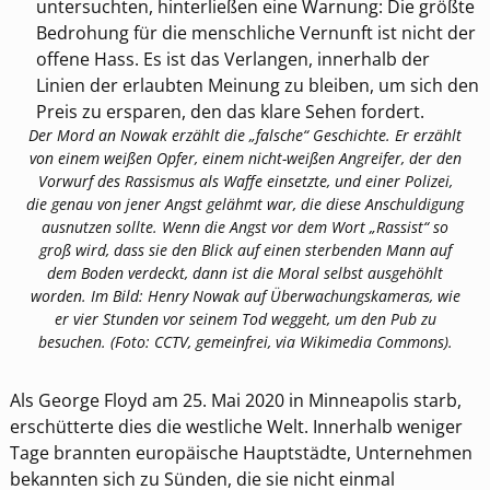
untersuchten, hinterließen eine Warnung: Die größte
Bedrohung für die menschliche Vernunft ist nicht der
offene Hass. Es ist das Verlangen, innerhalb der
Linien der erlaubten Meinung zu bleiben, um sich den
Preis zu ersparen, den das klare Sehen fordert.
Der Mord an Nowak erzählt die „falsche“ Geschichte. Er erzählt
von einem weißen Opfer, einem nicht-weißen Angreifer, der den
Vorwurf des Rassismus als Waffe einsetzte, und einer Polizei,
die genau von jener Angst gelähmt war, die diese Anschuldigung
ausnutzen sollte. Wenn die Angst vor dem Wort „Rassist“ so
groß wird, dass sie den Blick auf einen sterbenden Mann auf
dem Boden verdeckt, dann ist die Moral selbst ausgehöhlt
worden. Im Bild: Henry Nowak auf Überwachungskameras, wie
er vier Stunden vor seinem Tod weggeht, um den Pub zu
besuchen. (Foto: CCTV, gemeinfrei, via Wikimedia Commons).
Als George Floyd am 25. Mai 2020 in Minneapolis starb,
erschütterte dies die westliche Welt. Innerhalb weniger
Tage brannten europäische Hauptstädte, Unternehmen
bekannten sich zu Sünden, die sie nicht einmal