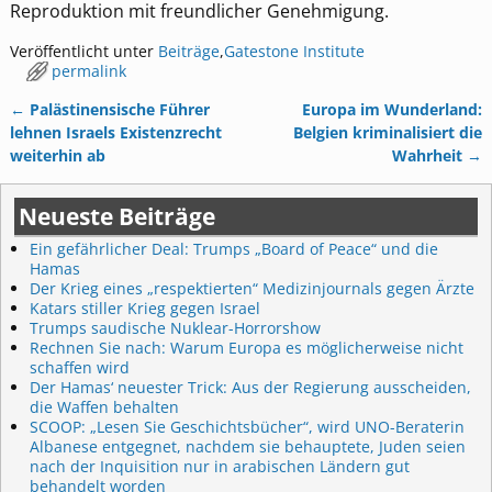
Reproduktion mit freundlicher Genehmigung.
Veröffentlicht unter
Beiträge
,
Gatestone Institute
permalink
←
Palästinensische Führer
Europa im Wunderland:
Artikelnavigation
lehnen Israels Existenzrecht
Belgien kriminalisiert die
weiterhin ab
Wahrheit
→
Neueste Beiträge
Ein gefährlicher Deal: Trumps „Board of Peace“ und die
Hamas
Der Krieg eines „respektierten“ Medizinjournals gegen Ärzte
Katars stiller Krieg gegen Israel
Trumps saudische Nuklear-Horrorshow
Rechnen Sie nach: Warum Europa es möglicherweise nicht
schaffen wird
Der Hamas‘ neuester Trick: Aus der Regierung ausscheiden,
die Waffen behalten
SCOOP: „Lesen Sie Geschichtsbücher“, wird UNO-Beraterin
Albanese entgegnet, nachdem sie behauptete, Juden seien
nach der Inquisition nur in arabischen Ländern gut
behandelt worden