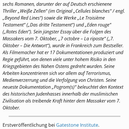
sechs Romanen, darunter der auf Deutsch erschienene
Thriller „Weiße Zellen“ (im Original
„Cellules blanches“
/ engl.
„Beyond Red Lines“
) sowie die Werke „Le Troisième
Testament“
(„Das dritte Testament“)
und „Eden rouge“
(„Rotes Eden“)
. Sein jüngster Essay über die Folgen des
Massakers vom 7. Oktober, „7 octobre – La riposte“
(„7.
Oktober – Die Antwort“)
, wurde in Frankreich zum Bestseller.
Als Filmemacher hat er 17 Dokumentationen produziert und
Regie geführt, von denen viele unter hohem Risiko in den
Kriegsgebieten des Nahen Ostens gedreht wurden. Seine
Arbeiten konzentrieren sich vor allem auf Terrorismus,
Medienverzerrung und die Verfolgung von Christen. Seine
neueste Dokumentation „Pogrom(s)“ beleuchtet den Kontext
des historischen Judenhasses innerhalb der muslimischen
Zivilisation als treibende Kraft hinter dem Massaker vom 7.
Oktober.
Erstveröffentlichung bei
Gatestone Institute
.