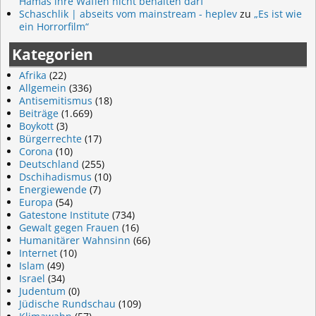
Hamas ihre Waffen nicht behalten darf
Schaschlik | abseits vom mainstream - heplev
zu
„Es ist wie
ein Horrorfilm“
Kategorien
Afrika
(22)
Allgemein
(336)
Antisemitismus
(18)
Beiträge
(1.669)
Boykott
(3)
Bürgerrechte
(17)
Corona
(10)
Deutschland
(255)
Dschihadismus
(10)
Energiewende
(7)
Europa
(54)
Gatestone Institute
(734)
Gewalt gegen Frauen
(16)
Humanitärer Wahnsinn
(66)
Internet
(10)
Islam
(49)
Israel
(34)
Judentum
(0)
Jüdische Rundschau
(109)