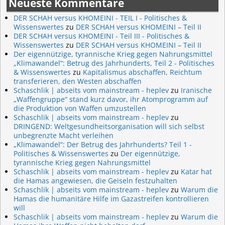
Neueste Kommentare
DER SCHAH versus KHOMEINI - TEIL I - Politisches &
Wissenswertes
zu
DER SCHAH versus KHOMEINI – Teil II
DER SCHAH versus KHOMEINI - Teil III - Politisches &
Wissenswertes
zu
DER SCHAH versus KHOMEINI – Teil II
Der eigennützige, tyrannische Krieg gegen Nahrungsmittel
„Klimawandel“: Betrug des Jahrhunderts, Teil 2 - Politisches
& Wissenswertes
zu
Kapitalismus abschaffen, Reichtum
transferieren, den Westen abschaffen
Schaschlik | abseits vom mainstream - heplev
zu
Iranische
„Waffengruppe“ stand kurz davor, ihr Atomprogramm auf
die Produktion von Waffen umzustellen
Schaschlik | abseits vom mainstream - heplev
zu
DRINGEND: Weltgesundheitsorganisation will sich selbst
unbegrenzte Macht verleihen
„Klimawandel“: Der Betrug des Jahrhunderts? Teil 1 -
Politisches & Wissenswertes
zu
Der eigennützige,
tyrannische Krieg gegen Nahrungsmittel
Schaschlik | abseits vom mainstream - heplev
zu
Katar hat
die Hamas angewiesen, die Geiseln festzuhalten
Schaschlik | abseits vom mainstream - heplev
zu
Warum die
Hamas die humanitäre Hilfe im Gazastreifen kontrollieren
will
Schaschlik | abseits vom mainstream - heplev
zu
Warum die