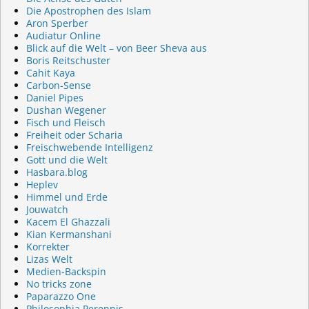
Die Apostrophen des Islam
Aron Sperber
Audiatur Online
Blick auf die Welt – von Beer Sheva aus
Boris Reitschuster
Cahit Kaya
Carbon-Sense
Daniel Pipes
Dushan Wegener
Fisch und Fleisch
Freiheit oder Scharia
Freischwebende Intelligenz
Gott und die Welt
Hasbara.blog
Heplev
Himmel und Erde
Jouwatch
Kacem El Ghazzali
Kian Kermanshani
Korrekter
Lizas Welt
Medien-Backspin
No tricks zone
Paparazzo One
Philosophia Perennis