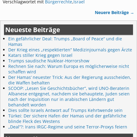
Verschlagwortet mit
Bürgerrechte
,
Israel
Neuere Beiträge
→
Artikelnavigation
Neueste Beiträge
Ein gefährlicher Deal: Trumps „Board of Peace“ und die
Hamas
Der Krieg eines „respektierten“ Medizinjournals gegen Ärzte
Katars stiller Krieg gegen Israel
Trumps saudische Nuklear-Horrorshow
Rechnen Sie nach: Warum Europa es möglicherweise nicht
schaffen wird
Der Hamas‘ neuester Trick: Aus der Regierung ausscheiden,
die Waffen behalten
SCOOP: „Lesen Sie Geschichtsbücher“, wird UNO-Beraterin
Albanese entgegnet, nachdem sie behauptete, Juden seien
nach der Inquisition nur in arabischen Ländern gut
behandelt worden
Dies sollte Israels Antwort auf Trumps Kehrtwende sein
Türkei: Der sichere Hafen der Hamas und der gefährliche
blinde Fleck des Westens
„Deal“?: Irans IRGC-Regime und seine Terror-Proxys feiern