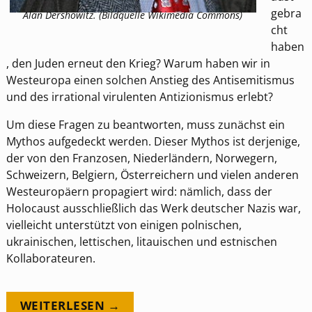
gebra
Alan Dershowitz. (Bildquelle Wikimedia Commons)
cht
haben
, den Juden erneut den Krieg? Warum haben wir in
Westeuropa einen solchen Anstieg des Antisemitismus
und des irrational virulenten Antizionismus erlebt?
Um diese Fragen zu beantworten, muss zunächst ein
Mythos aufgedeckt werden. Dieser Mythos ist derjenige,
der von den Franzosen, Niederländern, Norwegern,
Schweizern, Belgiern, Österreichern und vielen anderen
Westeuropäern propagiert wird: nämlich, dass der
Holocaust ausschließlich das Werk deutscher Nazis war,
vielleicht unterstützt von einigen polnischen,
ukrainischen, lettischen, litauischen und estnischen
Kollaborateuren.
WEITERLESEN →