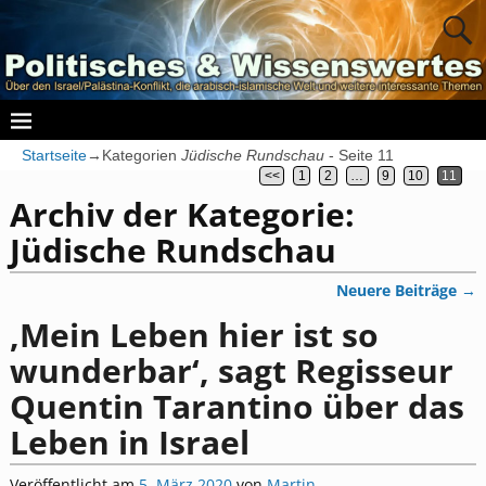
Startseite
→Kategorien
Jüdische Rundschau
- Seite 11
<<
1
2
…
9
10
11
Archiv der Kategorie:
Jüdische Rundschau
Neuere Beiträge
→
Artikelnavigation
‚Mein Leben hier ist so
wunderbar‘, sagt Regisseur
Quentin Tarantino über das
Leben in Israel
Veröffentlicht am
5. März 2020
von
Martin