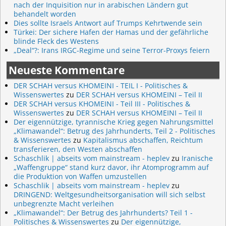
nach der Inquisition nur in arabischen Ländern gut
behandelt worden
Dies sollte Israels Antwort auf Trumps Kehrtwende sein
Türkei: Der sichere Hafen der Hamas und der gefährliche
blinde Fleck des Westens
„Deal“?: Irans IRGC-Regime und seine Terror-Proxys feiern
Neueste Kommentare
DER SCHAH versus KHOMEINI - TEIL I - Politisches &
Wissenswertes
zu
DER SCHAH versus KHOMEINI – Teil II
DER SCHAH versus KHOMEINI - Teil III - Politisches &
Wissenswertes
zu
DER SCHAH versus KHOMEINI – Teil II
Der eigennützige, tyrannische Krieg gegen Nahrungsmittel
„Klimawandel“: Betrug des Jahrhunderts, Teil 2 - Politisches
& Wissenswertes
zu
Kapitalismus abschaffen, Reichtum
transferieren, den Westen abschaffen
Schaschlik | abseits vom mainstream - heplev
zu
Iranische
„Waffengruppe“ stand kurz davor, ihr Atomprogramm auf
die Produktion von Waffen umzustellen
Schaschlik | abseits vom mainstream - heplev
zu
DRINGEND: Weltgesundheitsorganisation will sich selbst
unbegrenzte Macht verleihen
„Klimawandel“: Der Betrug des Jahrhunderts? Teil 1 -
Politisches & Wissenswertes
zu
Der eigennützige,