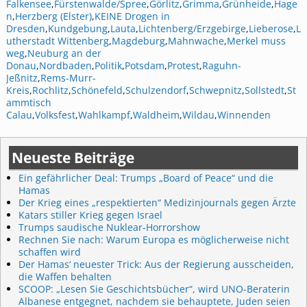
Falkensee
,
Fürstenwalde/Spree
,
Görlitz
,
Grimma
,
Grünheide
,
Hage
n
,
Herzberg (Elster)
,
KEINE Drogen in
Dresden
,
Kundgebung
,
Lauta
,
Lichtenberg/Erzgebirge
,
Lieberose
,
L
utherstadt Wittenberg
,
Magdeburg
,
Mahnwache
,
Merkel muss
weg
,
Neuburg an der
Donau
,
Nordbaden
,
Politik
,
Potsdam
,
Protest
,
Raguhn-
Jeßnitz
,
Rems-Murr-
Kreis
,
Rochlitz
,
Schönefeld
,
Schulzendorf
,
Schwepnitz
,
Sollstedt
,
St
ammtisch
Calau
,
Volksfest
,
Wahlkampf
,
Waldheim
,
Wildau
,
Winnenden
Neueste Beiträge
Ein gefährlicher Deal: Trumps „Board of Peace“ und die
Hamas
Der Krieg eines „respektierten“ Medizinjournals gegen Ärzte
Katars stiller Krieg gegen Israel
Trumps saudische Nuklear-Horrorshow
Rechnen Sie nach: Warum Europa es möglicherweise nicht
schaffen wird
Der Hamas‘ neuester Trick: Aus der Regierung ausscheiden,
die Waffen behalten
SCOOP: „Lesen Sie Geschichtsbücher“, wird UNO-Beraterin
Albanese entgegnet, nachdem sie behauptete, Juden seien