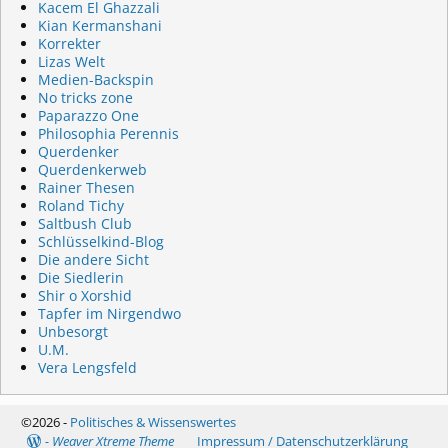
Kacem El Ghazzali
Kian Kermanshani
Korrekter
Lizas Welt
Medien-Backspin
No tricks zone
Paparazzo One
Philosophia Perennis
Querdenker
Querdenkerweb
Rainer Thesen
Roland Tichy
Saltbush Club
Schlüsselkind-Blog
Die andere Sicht
Die Siedlerin
Shir o Xorshid
Tapfer im Nirgendwo
Unbesorgt
U.M.
Vera Lengsfeld
©2026 -
Politisches & Wissenswertes
-
Weaver Xtreme Theme
Impressum / Datenschutzerklärung