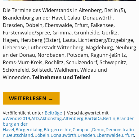
Die Termine des Widerstands in Altenberg, Berlin (5),
Brandenburg an der Havel, Calau, Donauwörth,
Dresden, Döbeln, Eberswalde, Erfurt, Falkensee,
Fürstenwalde/Spree, Grimma, Grünheide, Görlitz,
Hagen, Herzberg (Elster), Lauta, Lichtenberg/Erzgebirge,
Lieberose, Lutherstadt Wittenberg, Magdeburg, Neuburg
an der Donau, Nordbaden, Potsdam, Raguhn-Jeßnitz,
Rems-Murr-Kreis, Rochlitz, Schulzendorf, Schwepnitz,
Schönefeld, Sollstedt, Waldheim, Wildau und
Winnenden.
Teilnehmen und Teilen!
WEITERLESEN →
Veröffentlicht unter
Beiträge
|
Verschlagwortet mit
#Wende2019
,
AfD
,
Aktionstag
,
Altenberg
,
BärGiDa
,
Berlin
,
Branden
burg an der
Havel
,
Bürgerdialog
,
Bürgerrechte
,
Compact
,
Demo
,
Demonstratio
n
,
Deutschland
,
Döbeln
,
Donauwörth
,
Dresden
,
Eberswalde
,
Erfurt
,