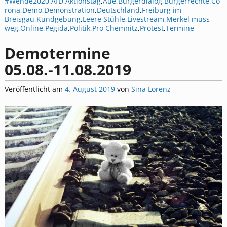
#Wende2020
,
AfD
,
Aktionstag
,
Aue
,
Bürgerdialog
,
Bürgerrechte
,
Co
rona
,
Demo
,
Demonstration
,
Deutschland
,
Freiburg im
Breisgau
,
Kundgebung
,
Leere Stühle
,
Livestream
,
Merkel muss
weg
,
Online
,
Pegida
,
Politik
,
Pro Chemnitz
,
Protest
,
Termine
Demotermine
05.08.-11.08.2019
Veröffentlicht am
4. August 2019
von
Sina Lorenz