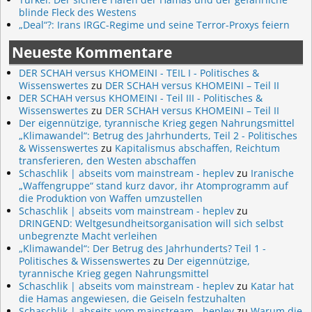
blinde Fleck des Westens
„Deal“?: Irans IRGC-Regime und seine Terror-Proxys feiern
Neueste Kommentare
DER SCHAH versus KHOMEINI - TEIL I - Politisches &
Wissenswertes
zu
DER SCHAH versus KHOMEINI – Teil II
DER SCHAH versus KHOMEINI - Teil III - Politisches &
Wissenswertes
zu
DER SCHAH versus KHOMEINI – Teil II
Der eigennützige, tyrannische Krieg gegen Nahrungsmittel
„Klimawandel“: Betrug des Jahrhunderts, Teil 2 - Politisches
& Wissenswertes
zu
Kapitalismus abschaffen, Reichtum
transferieren, den Westen abschaffen
Schaschlik | abseits vom mainstream - heplev
zu
Iranische
„Waffengruppe“ stand kurz davor, ihr Atomprogramm auf
die Produktion von Waffen umzustellen
Schaschlik | abseits vom mainstream - heplev
zu
DRINGEND: Weltgesundheitsorganisation will sich selbst
unbegrenzte Macht verleihen
„Klimawandel“: Der Betrug des Jahrhunderts? Teil 1 -
Politisches & Wissenswertes
zu
Der eigennützige,
tyrannische Krieg gegen Nahrungsmittel
Schaschlik | abseits vom mainstream - heplev
zu
Katar hat
die Hamas angewiesen, die Geiseln festzuhalten
Schaschlik | abseits vom mainstream - heplev
zu
Warum die