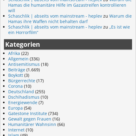
Hamas die humanitäre Hilfe im Gazastreifen kontrollieren
will
Schaschlik | abseits vom mainstream - heplev
zu
Warum die
Hamas ihre Waffen nicht behalten darf
Schaschlik | abseits vom mainstream - heplev
zu
„Es ist wie
ein Horrorfilm“
Kategorien
Afrika
(22)
Allgemein
(336)
Antisemitismus
(18)
Beiträge
(1.669)
Boykott
(3)
Bürgerrechte
(17)
Corona
(10)
Deutschland
(255)
Dschihadismus
(10)
Energiewende
(7)
Europa
(54)
Gatestone Institute
(734)
Gewalt gegen Frauen
(16)
Humanitärer Wahnsinn
(66)
Internet
(10)
Islam
(49)