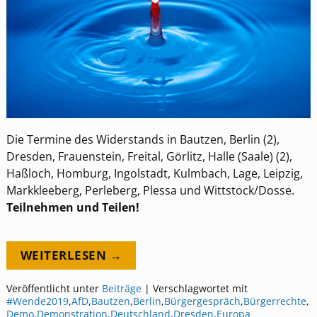
Die Termine des Widerstands in Bautzen, Berlin (2),
Dresden, Frauenstein, Freital, Görlitz, Halle (Saale) (2),
Haßloch, Homburg, Ingolstadt, Kulmbach, Lage, Leipzig,
Markkleeberg, Perleberg, Plessa und Wittstock/Dosse.
Teilnehmen und Teilen!
WEITERLESEN →
Veröffentlicht unter
Beiträge
|
Verschlagwortet mit
#Wende2019
,
AfD
,
Bautzen
,
Berlin
,
Bürgergespräch
,
Bürgerrechte
,
Demo
,
Demonstration
,
Deutschland
,
Dresden
,
Europa