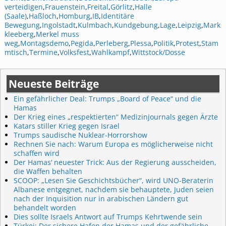
verteidigen
,
Frauenstein
,
Freital
,
Görlitz
,
Halle
(Saale)
,
Haßloch
,
Homburg
,
IB
,
Identitäre
Bewegung
,
Ingolstadt
,
Kulmbach
,
Kundgebung
,
Lage
,
Leipzig
,
Mark
kleeberg
,
Merkel muss
weg
,
Montagsdemo
,
Pegida
,
Perleberg
,
Plessa
,
Politik
,
Protest
,
Stam
mtisch
,
Termine
,
Volksfest
,
Wahlkampf
,
Wittstock/Dosse
Neueste Beiträge
Ein gefährlicher Deal: Trumps „Board of Peace“ und die
Hamas
Der Krieg eines „respektierten“ Medizinjournals gegen Ärzte
Katars stiller Krieg gegen Israel
Trumps saudische Nuklear-Horrorshow
Rechnen Sie nach: Warum Europa es möglicherweise nicht
schaffen wird
Der Hamas‘ neuester Trick: Aus der Regierung ausscheiden,
die Waffen behalten
SCOOP: „Lesen Sie Geschichtsbücher“, wird UNO-Beraterin
Albanese entgegnet, nachdem sie behauptete, Juden seien
nach der Inquisition nur in arabischen Ländern gut
behandelt worden
Dies sollte Israels Antwort auf Trumps Kehrtwende sein
Türkei: Der sichere Hafen der Hamas und der gefährliche