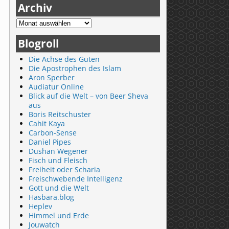
Archiv
Blogroll
Die Achse des Guten
Die Apostrophen des Islam
Aron Sperber
Audiatur Online
Blick auf die Welt – von Beer Sheva
aus
Boris Reitschuster
Cahit Kaya
Carbon-Sense
Daniel Pipes
Dushan Wegener
Fisch und Fleisch
Freiheit oder Scharia
Freischwebende Intelligenz
Gott und die Welt
Hasbara.blog
Heplev
Himmel und Erde
Jouwatch