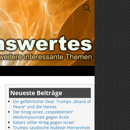
Neueste Beiträge
Ein gefährlicher Deal: Trumps „Board of
Peace“ und die Hamas
Der Krieg eines „respektierten“
Medizinjournals gegen Ärzte
Katars stiller Krieg gegen Israel
Trumps saudische Nuklear-Horrorshow