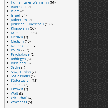
Humanitärer Wahnsinn
(66)
Internet
(10)
Islam
(49)
Israel
(34)
Judentum
(0)
Jüdische Rundschau
(109)
Klimawahn
(57)
Kriminalität
(73)
Medien
(3)
Medizin
(10)
Naher Osten
(4)
Politik
(232)
Psychologie
(2)
Rohingya
(8)
Russland
(3)
Satire
(1)
Sowjetunion
(2)
Sozialismus
(1)
Südostasien
(13)
Technik
(3)
Umwelt
(2)
Welt
(8)
Wirtschaft
(4)
Wokeness
(6)