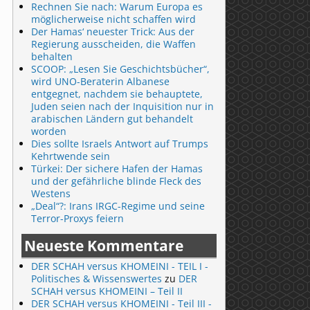
Rechnen Sie nach: Warum Europa es
möglicherweise nicht schaffen wird
Der Hamas‘ neuester Trick: Aus der
Regierung ausscheiden, die Waffen
behalten
SCOOP: „Lesen Sie Geschichtsbücher“,
wird UNO-Beraterin Albanese
entgegnet, nachdem sie behauptete,
Juden seien nach der Inquisition nur in
arabischen Ländern gut behandelt
worden
Dies sollte Israels Antwort auf Trumps
Kehrtwende sein
Türkei: Der sichere Hafen der Hamas
und der gefährliche blinde Fleck des
Westens
„Deal“?: Irans IRGC-Regime und seine
Terror-Proxys feiern
Neueste Kommentare
DER SCHAH versus KHOMEINI - TEIL I -
Politisches & Wissenswertes
zu
DER
SCHAH versus KHOMEINI – Teil II
DER SCHAH versus KHOMEINI - Teil III -