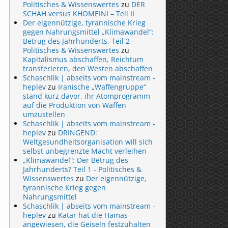
Politisches & Wissenswertes
zu
DER
SCHAH versus KHOMEINI – Teil II
Der eigennützige, tyrannische Krieg
gegen Nahrungsmittel „Klimawandel“:
Betrug des Jahrhunderts, Teil 2 -
Politisches & Wissenswertes
zu
Kapitalismus abschaffen, Reichtum
transferieren, den Westen abschaffen
Schaschlik | abseits vom mainstream -
heplev
zu
Iranische „Waffengruppe“
stand kurz davor, ihr Atomprogramm
auf die Produktion von Waffen
umzustellen
Schaschlik | abseits vom mainstream -
heplev
zu
DRINGEND:
Weltgesundheitsorganisation will sich
selbst unbegrenzte Macht verleihen
„Klimawandel“: Der Betrug des
Jahrhunderts? Teil 1 - Politisches &
Wissenswertes
zu
Der eigennützige,
tyrannische Krieg gegen
Nahrungsmittel
Schaschlik | abseits vom mainstream -
heplev
zu
Katar hat die Hamas
angewiesen, die Geiseln festzuhalten