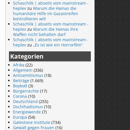
Schaschlik | abseits vom mainstream -
heplev
zu
Warum die Hamas die
humanitäre Hilfe im Gazastreifen
kontrollieren will
Schaschlik | abseits vom mainstream -
heplev
zu
Warum die Hamas ihre
Waffen nicht behalten darf
Schaschlik | abseits vom mainstream -
heplev
zu
„Es ist wie ein Horrorfilm“
Kategorien
Afrika
(22)
Allgemein
(336)
Antisemitismus
(18)
Beiträge
(1.669)
Boykott
(3)
Bürgerrechte
(17)
Corona
(10)
Deutschland
(255)
Dschihadismus
(10)
Energiewende
(7)
Europa
(54)
Gatestone Institute
(734)
Gewalt gegen Frauen
(16)