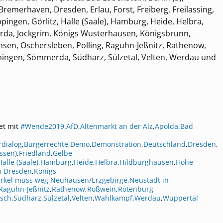
remerhaven, Dresden, Erlau, Forst, Freiberg, Freilassing,
pingen, Görlitz, Halle (Saale), Hamburg, Heide, Helbra,
da, Jockgrim, Königs Wusterhausen, Königsbrunn,
sen, Oschersleben, Polling, Raguhn-Jeßnitz, Rathenow,
ngen, Sömmerda, Südharz, Sülzetal, Velten, Werdau und
et mit
#Wende2019
,
AfD
,
Altenmarkt an der Alz
,
Apolda
,
Bad
rdialog
,
Bürgerrechte
,
Demo
,
Demonstration
,
Deutschland
,
Dresden
,
ssen)
,
Friedland
,
Gelbe
Halle (Saale)
,
Hamburg
,
Heide
,
Helbra
,
Hildburghausen
,
Hohe
n Dresden
,
Königs
rkel muss weg
,
Neuhausen/Erzgebirge
,
Neustadt in
Raguhn-Jeßnitz
,
Rathenow
,
Roßwein
,
Rotenburg
sch
,
Südharz
,
Sülzetal
,
Velten
,
Wahlkampf
,
Werdau
,
Wuppertal