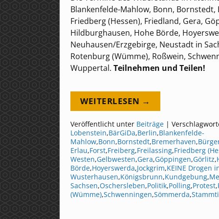
Blankenfelde-Mahlow, Bonn, Bornstedt, B
Friedberg (Hessen), Friedland, Gera, Göp
Hildburghausen, Hohe Börde, Hoyerswer
Neuhausen/Erzgebirge, Neustadt in Sach
Rotenburg (Wümme), Roßwein, Schwenni
Wuppertal.
Teilnehmen und Teilen!
WEITERLESEN →
Veröffentlicht unter
Beiträge
|
Verschlagwort
Lobenstein
,
BärGiDa
,
Berlin
,
Blankenfelde-
Mahlow
,
Bonn
,
Bornstedt
,
Bremerhaven
,
Bürge
Erlau
,
Forst
,
Freiberg
,
Freilassing
,
Friedberg (He
Westen
,
Gelbwesten
,
Gera
,
Göppingen
,
Görlitz
,
Börde
,
Hoyerswerda
,
Jockgrim
,
KEINE Drogen i
Wusterhausen
,
Königsbrunn
,
Kundgebung
,
Me
Sachsen
,
Oschersleben
,
Politik
,
Polling
,
Protest
,
(Wümme)
,
Schwenningen
,
Sömmerda
,
Stammti