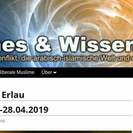
liberale Muslime
Über
:
Erlau
-28.04.2019
enz