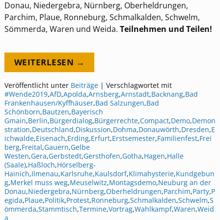
Donau, Niedergebra, Nürnberg, Oberheldrungen,
Parchim, Plaue, Ronneburg, Schmalkalden, Schwelm,
Sömmerda, Waren und Weida.
Teilnehmen und Teilen!
WEITERLESEN →
Veröffentlicht unter
Beiträge
|
Verschlagwortet mit
#Wende2019
,
AfD
,
Apolda
,
Arnsberg
,
Arnstadt
,
Backnang
,
Bad
Frankenhausen/Kyffhäuser
,
Bad Salzungen
,
Bad
Schönborn
,
Bautzen
,
Bayerisch
Gmain
,
Berlin
,
Bürgerdialog
,
Bürgerrechte
,
Compact
,
Demo
,
Demon
stration
,
Deutschland
,
Diskussion
,
Dohma
,
Donauwörth
,
Dresden
,
E
ichwalde
,
Eisenach
,
Erding
,
Erfurt
,
Erstsemester
,
Familienfest
,
Frei
berg
,
Freital
,
Gauern
,
Gelbe
Westen
,
Gera
,
Gerbstedt
,
Gersthofen
,
Gotha
,
Hagen
,
Halle
(Saale)
,
Haßloch
,
Hörselberg-
Hainich
,
Ilmenau
,
Karlsruhe
,
Kaulsdorf
,
Klimahysterie
,
Kundgebun
g
,
Merkel muss weg
,
Meuselwitz
,
Montagsdemo
,
Neuburg an der
Donau
,
Niedergebra
,
Nürnberg
,
Oberheldrungen
,
Parchim
,
Party
,
P
egida
,
Plaue
,
Politik
,
Protest
,
Ronneburg
,
Schmalkalden
,
Schwelm
,
S
ömmerda
,
Stammtisch
,
Termine
,
Vortrag
,
Wahlkampf
,
Waren
,
Weid
a