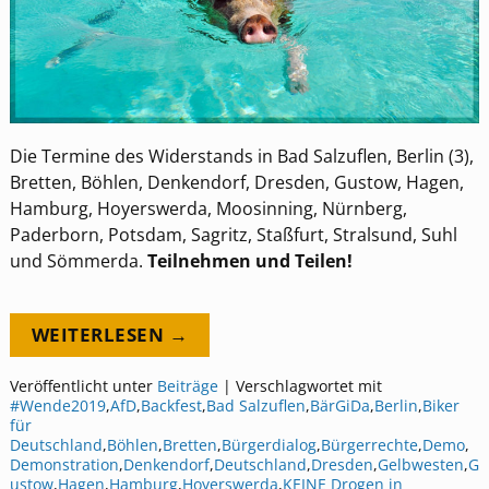
Die Termine des Widerstands in Bad Salzuflen, Berlin (3),
Bretten, Böhlen, Denkendorf, Dresden, Gustow, Hagen,
Hamburg, Hoyerswerda, Moosinning, Nürnberg,
Paderborn, Potsdam, Sagritz, Staßfurt, Stralsund, Suhl
und Sömmerda.
Teilnehmen und Teilen!
WEITERLESEN →
Veröffentlicht unter
Beiträge
|
Verschlagwortet mit
#Wende2019
,
AfD
,
Backfest
,
Bad Salzuflen
,
BärGiDa
,
Berlin
,
Biker
für
Deutschland
,
Böhlen
,
Bretten
,
Bürgerdialog
,
Bürgerrechte
,
Demo
,
Demonstration
,
Denkendorf
,
Deutschland
,
Dresden
,
Gelbwesten
,
G
ustow
,
Hagen
,
Hamburg
,
Hoyerswerda
,
KEINE Drogen in