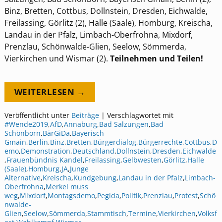
Binz, Bretten, Cottbus, Dollnstein, Dresden, Eichwalde,
Freilassing, Görlitz (2), Halle (Saale), Homburg, Kreischa,
Landau in der Pfalz, Limbach-Oberfrohna, Mixdorf,
Prenzlau, Schönwalde-Glien, Seelow, Sömmerda,
Vierkirchen und Wismar (2).
Teilnehmen und Teilen!
WEITERLESEN →
Veröffentlicht unter
Beiträge
|
Verschlagwortet mit
#Wende2019
,
AfD
,
Annaburg
,
Bad Salzungen
,
Bad
Schönborn
,
BärGiDa
,
Bayerisch
Gmain
,
Berlin
,
Binz
,
Bretten
,
Bürgerdialog
,
Bürgerrechte
,
Cottbus
,
D
emo
,
Demonstration
,
Deutschland
,
Dollnstein
,
Dresden
,
Eichwalde
,
Frauenbündnis Kandel
,
Freilassing
,
Gelbwesten
,
Görlitz
,
Halle
(Saale)
,
Homburg
,
JA
,
Junge
Alternative
,
Kreischa
,
Kundgebung
,
Landau in der Pfalz
,
Limbach-
Oberfrohna
,
Merkel muss
weg
,
Mixdorf
,
Montagsdemo
,
Pegida
,
Politik
,
Prenzlau
,
Protest
,
Schö
nwalde-
Glien
,
Seelow
,
Sömmerda
,
Stammtisch
,
Termine
,
Vierkirchen
,
Volksf