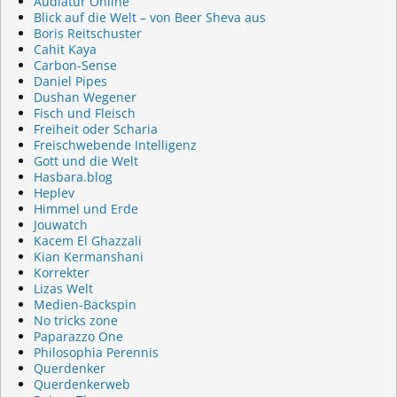
Audiatur Online
Blick auf die Welt – von Beer Sheva aus
Boris Reitschuster
Cahit Kaya
Carbon-Sense
Daniel Pipes
Dushan Wegener
Fisch und Fleisch
Freiheit oder Scharia
Freischwebende Intelligenz
Gott und die Welt
Hasbara.blog
Heplev
Himmel und Erde
Jouwatch
Kacem El Ghazzali
Kian Kermanshani
Korrekter
Lizas Welt
Medien-Backspin
No tricks zone
Paparazzo One
Philosophia Perennis
Querdenker
Querdenkerweb