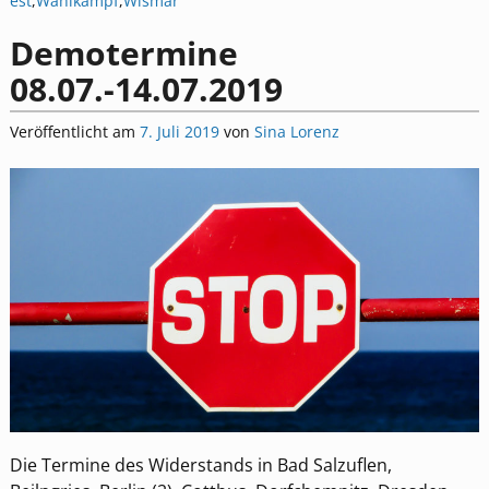
est
,
Wahlkampf
,
Wismar
Demotermine
08.07.-14.07.2019
Veröffentlicht am
7. Juli 2019
von
Sina Lorenz
Die Termine des Widerstands in Bad Salzuflen,