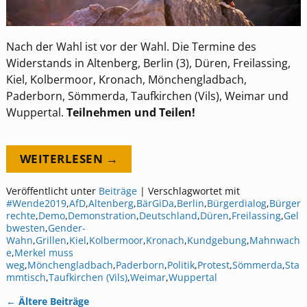
Nach der Wahl ist vor der Wahl. Die Termine des
Widerstands in Altenberg, Berlin (3), Düren, Freilassing,
Kiel, Kolbermoor, Kronach, Mönchengladbach,
Paderborn, Sömmerda, Taufkirchen (Vils), Weimar und
Wuppertal.
Teilnehmen und Teilen!
WEITERLESEN →
Veröffentlicht unter
Beiträge
|
Verschlagwortet mit
#Wende2019
,
AfD
,
Altenberg
,
BärGiDa
,
Berlin
,
Bürgerdialog
,
Bürger
rechte
,
Demo
,
Demonstration
,
Deutschland
,
Düren
,
Freilassing
,
Gel
bwesten
,
Gender-
Wahn
,
Grillen
,
Kiel
,
Kolbermoor
,
Kronach
,
Kundgebung
,
Mahnwach
e
,
Merkel muss
weg
,
Mönchengladbach
,
Paderborn
,
Politik
,
Protest
,
Sömmerda
,
Sta
mmtisch
,
Taufkirchen (Vils)
,
Weimar
,
Wuppertal
←
Ältere Beiträge