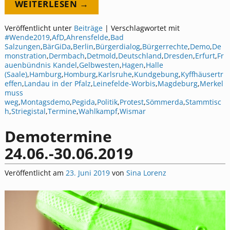
WEITERLESEN →
Veröffentlicht unter
Beiträge
|
Verschlagwortet mit
#Wende2019
,
AfD
,
Ahrensfelde
,
Bad
Salzungen
,
BärGiDa
,
Berlin
,
Bürgerdialog
,
Bürgerrechte
,
Demo
,
De
monstration
,
Dermbach
,
Detmold
,
Deutschland
,
Dresden
,
Erfurt
,
Fr
auenbündnis Kandel
,
Gelbwesten
,
Hagen
,
Halle
(Saale)
,
Hamburg
,
Homburg
,
Karlsruhe
,
Kundgebung
,
Kyffhäusertr
effen
,
Landau in der Pfalz
,
Leinefelde-Worbis
,
Magdeburg
,
Merkel
muss
weg
,
Montagsdemo
,
Pegida
,
Politik
,
Protest
,
Sömmerda
,
Stammtisc
h
,
Striegistal
,
Termine
,
Wahlkampf
,
Wismar
Demotermine
24.06.-30.06.2019
Veröffentlicht am
23. Juni 2019
von
Sina Lorenz