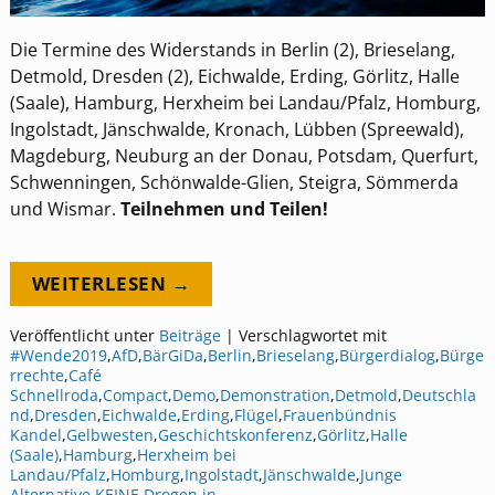
Die Termine des Widerstands in Berlin (2), Brieselang,
Detmold, Dresden (2), Eichwalde, Erding, Görlitz, Halle
(Saale), Hamburg, Herxheim bei Landau/Pfalz, Homburg,
Ingolstadt, Jänschwalde, Kronach, Lübben (Spreewald),
Magdeburg, Neuburg an der Donau, Potsdam, Querfurt,
Schwenningen, Schönwalde-Glien, Steigra, Sömmerda
und Wismar.
Teilnehmen und Teilen!
WEITERLESEN →
Veröffentlicht unter
Beiträge
|
Verschlagwortet mit
#Wende2019
,
AfD
,
BärGiDa
,
Berlin
,
Brieselang
,
Bürgerdialog
,
Bürge
rrechte
,
Café
Schnellroda
,
Compact
,
Demo
,
Demonstration
,
Detmold
,
Deutschla
nd
,
Dresden
,
Eichwalde
,
Erding
,
Flügel
,
Frauenbündnis
Kandel
,
Gelbwesten
,
Geschichtskonferenz
,
Görlitz
,
Halle
(Saale)
,
Hamburg
,
Herxheim bei
Landau/Pfalz
,
Homburg
,
Ingolstadt
,
Jänschwalde
,
Junge
Alternative
,
KEINE Drogen in