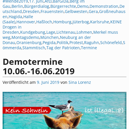
#Wende2019
,
17. Juni
,
AfD
,
BärGiDa
,
Berg im
Gau
,
Berlin
,
Bürgerdialog
,
Bürgerrechte
,
Demo
,
Demonstration
,
De
utschland
,
Dresden
,
Frauenstein
,
Gelbwesten
,
Gera
,
Großneuhaus
en
,
Hagida
,
Halle
(Saale)
,
Hannover
,
Haßloch
,
Homburg
,
Jüterbog
,
Karlsruhe
,
KEINE
Drogen in
Dresden
,
Kundgebung
,
Lage
,
Lichtenau
,
Lohmen
,
Merkel muss
weg
,
Montagsdemo
,
München
,
Neuburg an der
Donau
,
Oranienburg
,
Pegida
,
Politik
,
Protest
,
Raguhn
,
Schönefeld
,
S
ömmerda
,
Stammtisch
,
Tag der Patrioten
,
Termine
Demotermine
10.06.-16.06.2019
Veröffentlicht am
9. Juni 2019
von
Sina Lorenz