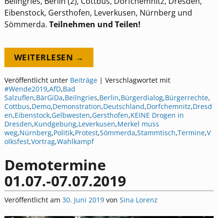
Beilngries, Berlin (2), Cottbus, Dorfchemnitz, Dresden,
Eibenstock, Gersthofen, Leverkusen, Nürnberg und
Sömmerda.
Teilnehmen und Teilen!
WEITERLESEN →
Veröffentlicht unter
Beiträge
|
Verschlagwortet mit
#Wende2019
,
AfD
,
Bad
Salzuflen
,
BärGiDa
,
Beilngries
,
Berlin
,
Bürgerdialog
,
Bürgerrechte
,
Cottbus
,
Demo
,
Demonstration
,
Deutschland
,
Dorfchemnitz
,
Dresd
en
,
Eibenstock
,
Gelbwesten
,
Gersthofen
,
KEINE Drogen in
Dresden
,
Kundgebung
,
Leverkusen
,
Merkel muss
weg
,
Nürnberg
,
Politik
,
Protest
,
Sömmerda
,
Stammtisch
,
Termine
,
V
olksfest
,
Vortrag
,
Wahlkampf
Demotermine
01.07.-07.07.2019
Veröffentlicht am
30. Juni 2019
von
Sina Lorenz