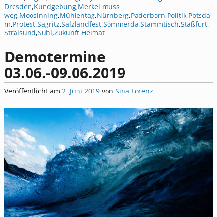
Dresden
,
Kundgebung
,
Merkel muss
weg
,
Moosinning
,
Mühlentag
,
Nürnberg
,
Paderborn
,
Politik
,
Potsda
m
,
Protest
,
Sagritz
,
Salzlandfest
,
Sömmerda
,
Stammtisch
,
Staßfurt
,
Stralsund
,
Suhl
,
Zukunft Heimat
Demotermine
03.06.-09.06.2019
Veröffentlicht am
2. Juni 2019
von
Sina Lorenz