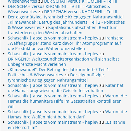
Wissenswertes
zu
DER SCHAH versus KHOMEINI – Teil II
DER SCHAH versus KHOMEINI - Teil III - Politisches &
Wissenswertes
zu
DER SCHAH versus KHOMEINI – Teil II
Der eigennützige, tyrannische Krieg gegen Nahrungsmittel
„Klimawandel“: Betrug des Jahrhunderts, Teil 2 - Politisches
& Wissenswertes
zu
Kapitalismus abschaffen, Reichtum
transferieren, den Westen abschaffen
Schaschlik | abseits vom mainstream - heplev
zu
Iranische
„Waffengruppe“ stand kurz davor, ihr Atomprogramm auf
die Produktion von Waffen umzustellen
Schaschlik | abseits vom mainstream - heplev
zu
DRINGEND: Weltgesundheitsorganisation will sich selbst
unbegrenzte Macht verleihen
„Klimawandel“: Der Betrug des Jahrhunderts? Teil 1 -
Politisches & Wissenswertes
zu
Der eigennützige,
tyrannische Krieg gegen Nahrungsmittel
Schaschlik | abseits vom mainstream - heplev
zu
Katar hat
die Hamas angewiesen, die Geiseln festzuhalten
Schaschlik | abseits vom mainstream - heplev
zu
Warum die
Hamas die humanitäre Hilfe im Gazastreifen kontrollieren
will
Schaschlik | abseits vom mainstream - heplev
zu
Warum die
Hamas ihre Waffen nicht behalten darf
Schaschlik | abseits vom mainstream - heplev
zu
„Es ist wie
ein Horrorfilm“