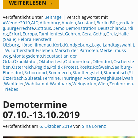
WEITERLESEN →
Veröffentlicht unter
Beiträge
|
Verschlagwortet mit
#Wende2019
,
AfD
,
Altenburg
,
Apolda
,
Arnstadt
,
Berlin
,
Bürgerdialo
g
,
Bürgerrechte
,
Cottbus
,
Demo
,
Demonstration
,
Deutschland
,
Erdi
ng
,
Erfurt
,
Europa
,
Familienfest
,
Gehren
,
Gera
,
Gotha
,
Greiz
,
Halle
(Saale)
,
Helbra
,
Henstedt-
Ulzburg
,
Hörsel
,
Ilmenau
,
Korb
,
Kundgebung
,
Lage
,
Landtagswahl
,
L
TW
,
Lutherstadt Eisleben
,
Marsch der Patrioten
,
Merkel muss
weg
,
Montagsdemo
,
Neustadt an der
Orla
,
Ökodiktatur
,
Oktoberfest
,
Oldtimertour
,
Ollendorf
,
Oschersle
ben
,
Österreich
,
Pegida
,
Politik
,
Protest
,
Rositz
,
Roßwein
,
Saalburg-
Ebersdorf
,
Schorndorf
,
Sömmerda
,
Stadtlengsfeld
,
Stammtisch
,
St
ützerbach
,
Sülzetal
,
Termine
,
Thüringen
,
Vortrag
,
Waghäusel
,
Wahl
,
Wahlfeier
,
Wahlkampf
,
Wahlparty
,
Weingarten
,
Wien
,
Zeulenroda-
Triebes
Demotermine
07.10.-13.10.2019
Veröffentlicht am
6. Oktober 2019
von
Sina Lorenz