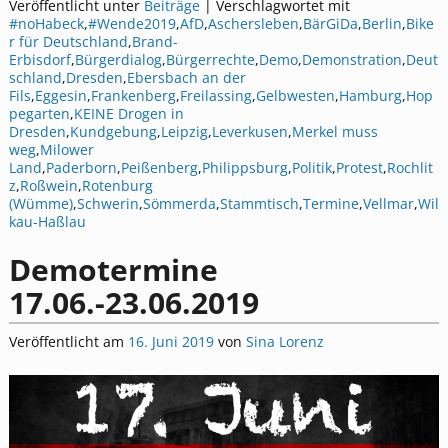
Veröffentlicht unter
Beiträge
|
Verschlagwortet mit
#noHabeck
,
#Wende2019
,
AfD
,
Aschersleben
,
BärGiDa
,
Berlin
,
Bike
r für Deutschland
,
Brand-
Erbisdorf
,
Bürgerdialog
,
Bürgerrechte
,
Demo
,
Demonstration
,
Deut
schland
,
Dresden
,
Ebersbach an der
Fils
,
Eggesin
,
Frankenberg
,
Freilassing
,
Gelbwesten
,
Hamburg
,
Hop
pegarten
,
KEINE Drogen in
Dresden
,
Kundgebung
,
Leipzig
,
Leverkusen
,
Merkel muss
weg
,
Milower
Land
,
Paderborn
,
Peißenberg
,
Philippsburg
,
Politik
,
Protest
,
Rochlit
z
,
Roßwein
,
Rotenburg
(Wümme)
,
Schwerin
,
Sömmerda
,
Stammtisch
,
Termine
,
Vellmar
,
Wil
kau-Haßlau
Demotermine
17.06.-23.06.2019
Veröffentlicht am
16. Juni 2019
von
Sina Lorenz