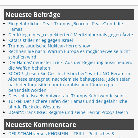
Artikelnavigation
Neueste Beiträge
Ein gefährlicher Deal: Trumps „Board of Peace“ und die
Hamas
Der Krieg eines „respektierten“ Medizinjournals gegen Ärzte
Katars stiller Krieg gegen Israel
Trumps saudische Nuklear-Horrorshow
Rechnen Sie nach: Warum Europa es möglicherweise nicht
schaffen wird
Der Hamas‘ neuester Trick: Aus der Regierung ausscheiden,
die Waffen behalten
SCOOP: „Lesen Sie Geschichtsbücher“, wird UNO-Beraterin
Albanese entgegnet, nachdem sie behauptete, Juden seien
nach der Inquisition nur in arabischen Ländern gut
behandelt worden
Dies sollte Israels Antwort auf Trumps Kehrtwende sein
Türkei: Der sichere Hafen der Hamas und der gefährliche
blinde Fleck des Westens
„Deal“?: Irans IRGC-Regime und seine Terror-Proxys feiern
Neueste Kommentare
DER SCHAH versus KHOMEINI - TEIL I - Politisches &