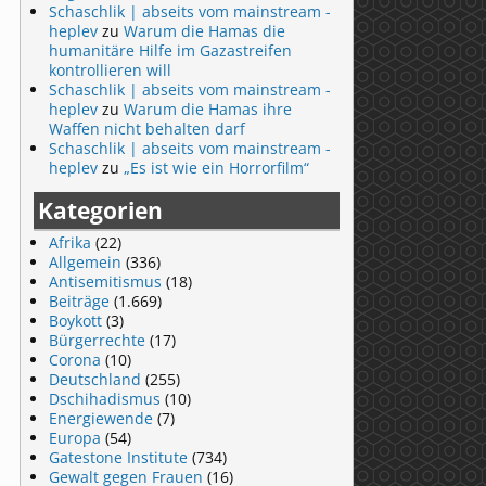
Schaschlik | abseits vom mainstream -
heplev
zu
Warum die Hamas die
humanitäre Hilfe im Gazastreifen
kontrollieren will
Schaschlik | abseits vom mainstream -
heplev
zu
Warum die Hamas ihre
Waffen nicht behalten darf
Schaschlik | abseits vom mainstream -
heplev
zu
„Es ist wie ein Horrorfilm“
Kategorien
Afrika
(22)
Allgemein
(336)
Antisemitismus
(18)
Beiträge
(1.669)
Boykott
(3)
Bürgerrechte
(17)
Corona
(10)
Deutschland
(255)
Dschihadismus
(10)
Energiewende
(7)
Europa
(54)
Gatestone Institute
(734)
Gewalt gegen Frauen
(16)