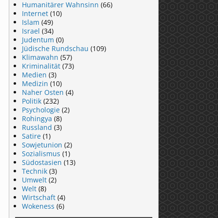
Humanitärer Wahnsinn
(66)
Internet
(10)
Islam
(49)
Israel
(34)
Judentum
(0)
Jüdische Rundschau
(109)
Klimawahn
(57)
Kriminalität
(73)
Medien
(3)
Medizin
(10)
Naher Osten
(4)
Politik
(232)
Psychologie
(2)
Rohingya
(8)
Russland
(3)
Satire
(1)
Sowjetunion
(2)
Sozialismus
(1)
Südostasien
(13)
Technik
(3)
Umwelt
(2)
Welt
(8)
Wirtschaft
(4)
Wokeness
(6)