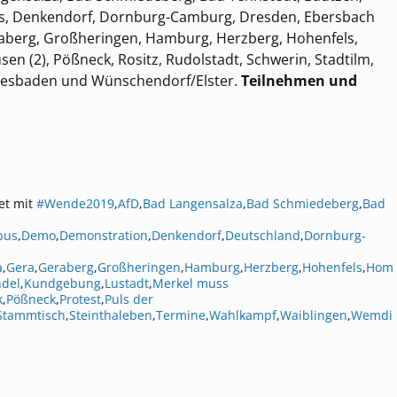
bus, Denkendorf, Dornburg-Camburg, Dresden, Ebersbach
 Geraberg, Großheringen, Hamburg, Herzberg, Hohenfels,
en (2), Pößneck, Rositz, Rudolstadt, Schwerin, Stadtilm,
Wiesbaden und Wünschendorf/Elster.
Teilnehmen und
et mit
#Wende2019
,
AfD
,
Bad Langensalza
,
Bad Schmiedeberg
,
Bad
bus
,
Demo
,
Demonstration
,
Denkendorf
,
Deutschland
,
Dornburg-
a
,
Gera
,
Geraberg
,
Großheringen
,
Hamburg
,
Herzberg
,
Hohenfels
,
Hom
del
,
Kundgebung
,
Lustadt
,
Merkel muss
k
,
Pößneck
,
Protest
,
Puls der
Stammtisch
,
Steinthaleben
,
Termine
,
Wahlkampf
,
Waiblingen
,
Wemdi