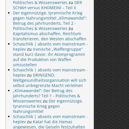
Politisches & Wissenswertes
zu
DER
SCHAH versus KHOMEINI – Teil II
Der eigennützige, tyrannische Krieg
gegen Nahrungsmittel „Klimawandel“:
Betrug des Jahrhunderts, Teil 2 -
Politisches & Wissenswertes
zu
Kapitalismus abschaffen, Reichtum
transferieren, den Westen abschaffen
Schaschlik | abseits vom mainstream -
heplev
zu
Iranische „Waffengruppe“
stand kurz davor, ihr Atomprogramm
auf die Produktion von Waffen
umzustellen
Schaschlik | abseits vom mainstream -
heplev
zu
DRINGEND:
Weltgesundheitsorganisation will sich
selbst unbegrenzte Macht verleihen
„Klimawandel“: Der Betrug des
Jahrhunderts? Teil 1 - Politisches &
Wissenswertes
zu
Der eigennützige,
tyrannische Krieg gegen
Nahrungsmittel
Schaschlik | abseits vom mainstream -
heplev
zu
Katar hat die Hamas
angewiesen, die Geiseln festzuhalten