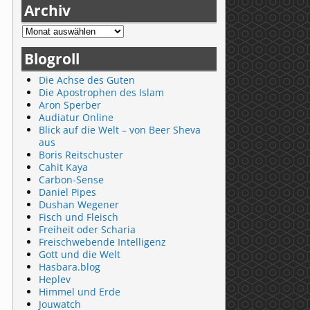
Archiv
Blogroll
Die Achse des Guten
Die Apostrophen des Islam
Aron Sperber
Audiatur Online
Blick auf die Welt – von Beer Sheva
aus
Boris Reitschuster
Cahit Kaya
Carbon-Sense
Daniel Pipes
Dushan Wegener
Fisch und Fleisch
Freiheit oder Scharia
Freischwebende Intelligenz
Gott und die Welt
Hasbara.blog
Heplev
Himmel und Erde
Jouwatch