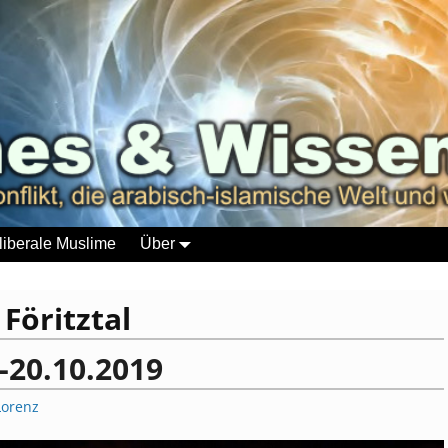
liberale Muslime
Über
:
Föritztal
-20.10.2019
Lorenz