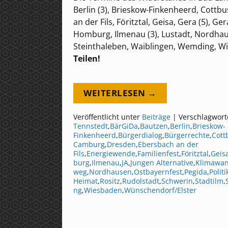
Berlin (3), Brieskow-Finkenheerd, Cott
an der Fils, Föritztal, Geisa, Gera (5),
Homburg, Ilmenau (3), Lustadt, Nordhaus
Steinthaleben, Waiblingen, Wemding, 
Teilen!
WEITERLESEN →
Veröffentlicht unter
Beiträge
|
Verschlagwort
Tennstedt
,
BärGiDa
,
Bautzen
,
Berlin
,
Brieskow-
Finkenheerd
,
Bürgerdialog
,
Bürgerrechte
,
Cott
Camburg
,
Dresden
,
Ebersbach an der
Fils
,
Energiewende
,
Familienfest
,
Föritztal
,
Geis
burg
,
Ilmenau
,
JA
,
Jungen Alternative
,
Klimawan
weg
,
Nordhausen
,
Ostbayernfest
,
Pegida
,
Politi
Heimat
,
Rositz
,
Rudolstadt
,
Schwerin
,
Stadtilm
,
ng
,
Wiesbaden
,
Wünschendorf/Elster