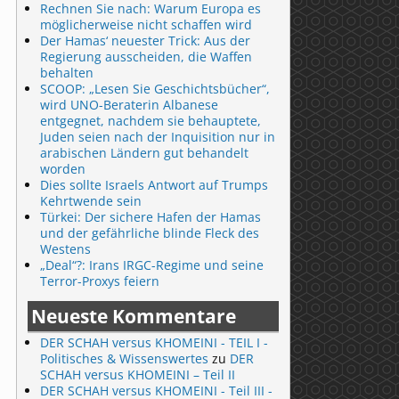
Rechnen Sie nach: Warum Europa es
möglicherweise nicht schaffen wird
Der Hamas‘ neuester Trick: Aus der
Regierung ausscheiden, die Waffen
behalten
SCOOP: „Lesen Sie Geschichtsbücher“,
wird UNO-Beraterin Albanese
entgegnet, nachdem sie behauptete,
Juden seien nach der Inquisition nur in
arabischen Ländern gut behandelt
worden
Dies sollte Israels Antwort auf Trumps
Kehrtwende sein
Türkei: Der sichere Hafen der Hamas
und der gefährliche blinde Fleck des
Westens
„Deal“?: Irans IRGC-Regime und seine
Terror-Proxys feiern
Neueste Kommentare
DER SCHAH versus KHOMEINI - TEIL I -
Politisches & Wissenswertes
zu
DER
SCHAH versus KHOMEINI – Teil II
DER SCHAH versus KHOMEINI - Teil III -