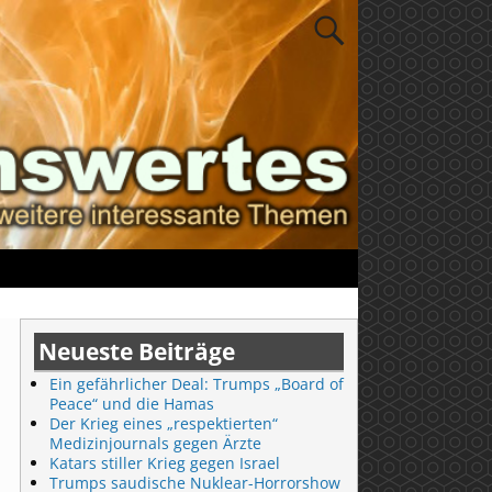
Neueste Beiträge
Ein gefährlicher Deal: Trumps „Board of
Peace“ und die Hamas
Der Krieg eines „respektierten“
Medizinjournals gegen Ärzte
Katars stiller Krieg gegen Israel
Trumps saudische Nuklear-Horrorshow