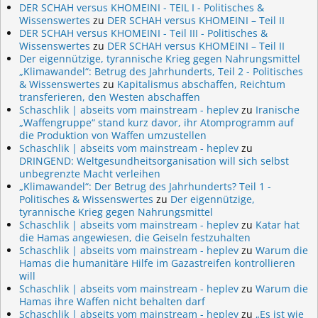
DER SCHAH versus KHOMEINI - TEIL I - Politisches &
Wissenswertes
zu
DER SCHAH versus KHOMEINI – Teil II
DER SCHAH versus KHOMEINI - Teil III - Politisches &
Wissenswertes
zu
DER SCHAH versus KHOMEINI – Teil II
Der eigennützige, tyrannische Krieg gegen Nahrungsmittel
„Klimawandel“: Betrug des Jahrhunderts, Teil 2 - Politisches
& Wissenswertes
zu
Kapitalismus abschaffen, Reichtum
transferieren, den Westen abschaffen
Schaschlik | abseits vom mainstream - heplev
zu
Iranische
„Waffengruppe“ stand kurz davor, ihr Atomprogramm auf
die Produktion von Waffen umzustellen
Schaschlik | abseits vom mainstream - heplev
zu
DRINGEND: Weltgesundheitsorganisation will sich selbst
unbegrenzte Macht verleihen
„Klimawandel“: Der Betrug des Jahrhunderts? Teil 1 -
Politisches & Wissenswertes
zu
Der eigennützige,
tyrannische Krieg gegen Nahrungsmittel
Schaschlik | abseits vom mainstream - heplev
zu
Katar hat
die Hamas angewiesen, die Geiseln festzuhalten
Schaschlik | abseits vom mainstream - heplev
zu
Warum die
Hamas die humanitäre Hilfe im Gazastreifen kontrollieren
will
Schaschlik | abseits vom mainstream - heplev
zu
Warum die
Hamas ihre Waffen nicht behalten darf
Schaschlik | abseits vom mainstream - heplev
zu
„Es ist wie