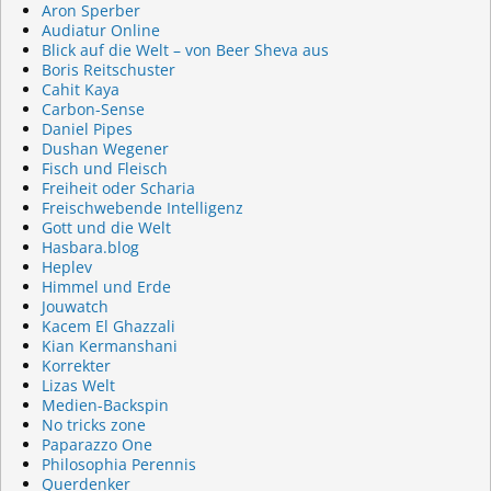
Aron Sperber
Audiatur Online
Blick auf die Welt – von Beer Sheva aus
Boris Reitschuster
Cahit Kaya
Carbon-Sense
Daniel Pipes
Dushan Wegener
Fisch und Fleisch
Freiheit oder Scharia
Freischwebende Intelligenz
Gott und die Welt
Hasbara.blog
Heplev
Himmel und Erde
Jouwatch
Kacem El Ghazzali
Kian Kermanshani
Korrekter
Lizas Welt
Medien-Backspin
No tricks zone
Paparazzo One
Philosophia Perennis
Querdenker