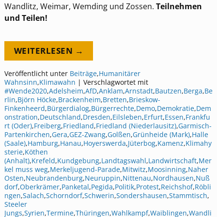
Wandlitz, Weimar, Wemding und Zossen.
Teilnehmen
und Teilen!
WEITERLESEN →
Veröffentlicht unter
Beiträge
,
Humanitärer
Wahnsinn
,
Klimawahn
|
Verschlagwortet mit
#Wende2020
,
Adelsheim
,
AfD
,
Anklam
,
Arnstadt
,
Bautzen
,
Berga
,
Be
rlin
,
Björn Höcke
,
Brackenheim
,
Bretten
,
Brieskow-
Finkenheerd
,
Bürgerdialog
,
Bürgerrechte
,
Demo
,
Demokratie
,
Dem
onstration
,
Deutschland
,
Dresden
,
Eilsleben
,
Erfurt
,
Essen
,
Frankfu
rt (Oder)
,
Freiberg
,
Friedland
,
Friedland (Niederlausitz)
,
Garmisch-
Partenkirchen
,
Gera
,
GEZ-Zwang
,
Golßen
,
Grünheide (Mark)
,
Halle
(Saale)
,
Hamburg
,
Hanau
,
Hoyerswerda
,
Jüterbog
,
Kamenz
,
Klimahy
sterie
,
Köthen
(Anhalt)
,
Krefeld
,
Kundgebung
,
Landtagswahl
,
Landwirtschaft
,
Mer
kel muss weg
,
Merkeljugend-Parade
,
Mitwitz
,
Moosinning
,
Naher
Osten
,
Neubrandenburg
,
Neuruppin
,
Nittenau
,
Nordhausen
,
Nuß
dorf
,
Oberkrämer
,
Panketal
,
Pegida
,
Politik
,
Protest
,
Reichshof
,
Röbli
ngen
,
Salach
,
Schorndorf
,
Schwerin
,
Sondershausen
,
Stammtisch
,
Steeler
Jungs
,
Syrien
,
Termine
,
Thüringen
,
Wahlkampf
,
Waiblingen
,
Wandli