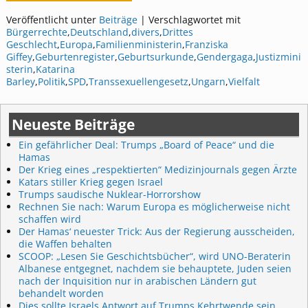
Veröffentlicht unter
Beiträge
|
Verschlagwortet mit
Bürgerrechte
,
Deutschland
,
divers
,
Drittes
Geschlecht
,
Europa
,
Familienministerin
,
Franziska
Giffey
,
Geburtenregister
,
Geburtsurkunde
,
Gendergaga
,
Justizmini
sterin
,
Katarina
Barley
,
Politik
,
SPD
,
Transsexuellengesetz
,
Ungarn
,
Vielfalt
Neueste Beiträge
Ein gefährlicher Deal: Trumps „Board of Peace“ und die
Hamas
Der Krieg eines „respektierten“ Medizinjournals gegen Ärzte
Katars stiller Krieg gegen Israel
Trumps saudische Nuklear-Horrorshow
Rechnen Sie nach: Warum Europa es möglicherweise nicht
schaffen wird
Der Hamas‘ neuester Trick: Aus der Regierung ausscheiden,
die Waffen behalten
SCOOP: „Lesen Sie Geschichtsbücher“, wird UNO-Beraterin
Albanese entgegnet, nachdem sie behauptete, Juden seien
nach der Inquisition nur in arabischen Ländern gut
behandelt worden
Dies sollte Israels Antwort auf Trumps Kehrtwende sein