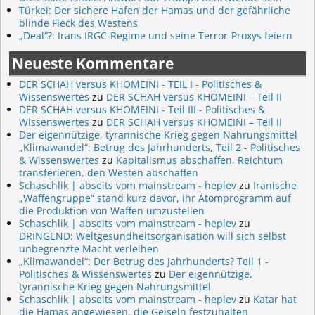
Türkei: Der sichere Hafen der Hamas und der gefährliche
blinde Fleck des Westens
„Deal“?: Irans IRGC-Regime und seine Terror-Proxys feiern
Neueste Kommentare
DER SCHAH versus KHOMEINI - TEIL I - Politisches &
Wissenswertes
zu
DER SCHAH versus KHOMEINI – Teil II
DER SCHAH versus KHOMEINI - Teil III - Politisches &
Wissenswertes
zu
DER SCHAH versus KHOMEINI – Teil II
Der eigennützige, tyrannische Krieg gegen Nahrungsmittel
„Klimawandel“: Betrug des Jahrhunderts, Teil 2 - Politisches
& Wissenswertes
zu
Kapitalismus abschaffen, Reichtum
transferieren, den Westen abschaffen
Schaschlik | abseits vom mainstream - heplev
zu
Iranische
„Waffengruppe“ stand kurz davor, ihr Atomprogramm auf
die Produktion von Waffen umzustellen
Schaschlik | abseits vom mainstream - heplev
zu
DRINGEND: Weltgesundheitsorganisation will sich selbst
unbegrenzte Macht verleihen
„Klimawandel“: Der Betrug des Jahrhunderts? Teil 1 -
Politisches & Wissenswertes
zu
Der eigennützige,
tyrannische Krieg gegen Nahrungsmittel
Schaschlik | abseits vom mainstream - heplev
zu
Katar hat
die Hamas angewiesen, die Geiseln festzuhalten