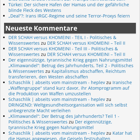
Türkei: Der sichere Hafen der Hamas und der gefährliche
blinde Fleck des Westens
„Deal“?: Irans IRGC-Regime und seine Terror-Proxys feiern
Neueste Kommentare
DER SCHAH versus KHOMEINI - TEIL I - Politisches &
Wissenswertes
zu
DER SCHAH versus KHOMEINI – Teil II
DER SCHAH versus KHOMEINI - Teil III - Politisches &
Wissenswertes
zu
DER SCHAH versus KHOMEINI – Teil II
Der eigennützige, tyrannische Krieg gegen Nahrungsmittel
„Klimawandel“: Betrug des Jahrhunderts, Teil 2 - Politisches
& Wissenswertes
zu
Kapitalismus abschaffen, Reichtum
transferieren, den Westen abschaffen
Schaschlik | abseits vom mainstream - heplev
zu
Iranische
„Waffengruppe“ stand kurz davor, ihr Atomprogramm auf
die Produktion von Waffen umzustellen
Schaschlik | abseits vom mainstream - heplev
zu
DRINGEND: Weltgesundheitsorganisation will sich selbst
unbegrenzte Macht verleihen
„Klimawandel“: Der Betrug des Jahrhunderts? Teil 1 -
Politisches & Wissenswertes
zu
Der eigennützige,
tyrannische Krieg gegen Nahrungsmittel
Schaschlik | abseits vom mainstream - heplev
zu
Katar hat
die Hamas angewiesen, die Geiseln festzuhalten