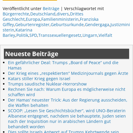
Veröffentlicht unter
Beiträge
|
Verschlagwortet mit
Bürgerrechte
,
Deutschland
,
divers
,
Drittes
Geschlecht
,
Europa
,
Familienministerin
,
Franziska
Giffey
,
Geburtenregister
,
Geburtsurkunde
,
Gendergaga
,
Justizmini
sterin
,
Katarina
Barley
,
Politik
,
SPD
,
Transsexuellengesetz
,
Ungarn
,
Vielfalt
Neueste Beiträge
Ein gefährlicher Deal: Trumps „Board of Peace“ und die
Hamas
Der Krieg eines „respektierten“ Medizinjournals gegen Ärzte
Katars stiller Krieg gegen Israel
Trumps saudische Nuklear-Horrorshow
Rechnen Sie nach: Warum Europa es möglicherweise nicht
schaffen wird
Der Hamas‘ neuester Trick: Aus der Regierung ausscheiden,
die Waffen behalten
SCOOP: „Lesen Sie Geschichtsbücher“, wird UNO-Beraterin
Albanese entgegnet, nachdem sie behauptete, Juden seien
nach der Inquisition nur in arabischen Ländern gut
behandelt worden
Dies sollte Israels Antwort auf Trumps Kehrtwende sein