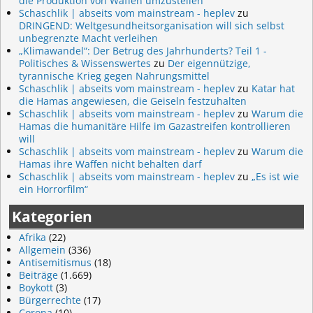
die Produktion von Waffen umzustellen
Schaschlik | abseits vom mainstream - heplev
zu
DRINGEND: Weltgesundheitsorganisation will sich selbst
unbegrenzte Macht verleihen
„Klimawandel“: Der Betrug des Jahrhunderts? Teil 1 -
Politisches & Wissenswertes
zu
Der eigennützige,
tyrannische Krieg gegen Nahrungsmittel
Schaschlik | abseits vom mainstream - heplev
zu
Katar hat
die Hamas angewiesen, die Geiseln festzuhalten
Schaschlik | abseits vom mainstream - heplev
zu
Warum die
Hamas die humanitäre Hilfe im Gazastreifen kontrollieren
will
Schaschlik | abseits vom mainstream - heplev
zu
Warum die
Hamas ihre Waffen nicht behalten darf
Schaschlik | abseits vom mainstream - heplev
zu
„Es ist wie
ein Horrorfilm“
Kategorien
Afrika
(22)
Allgemein
(336)
Antisemitismus
(18)
Beiträge
(1.669)
Boykott
(3)
Bürgerrechte
(17)
Corona
(10)