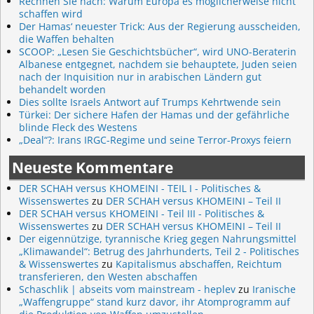
Rechnen Sie nach: Warum Europa es möglicherweise nicht
schaffen wird
Der Hamas‘ neuester Trick: Aus der Regierung ausscheiden,
die Waffen behalten
SCOOP: „Lesen Sie Geschichtsbücher“, wird UNO-Beraterin
Albanese entgegnet, nachdem sie behauptete, Juden seien
nach der Inquisition nur in arabischen Ländern gut
behandelt worden
Dies sollte Israels Antwort auf Trumps Kehrtwende sein
Türkei: Der sichere Hafen der Hamas und der gefährliche
blinde Fleck des Westens
„Deal“?: Irans IRGC-Regime und seine Terror-Proxys feiern
Neueste Kommentare
DER SCHAH versus KHOMEINI - TEIL I - Politisches &
Wissenswertes
zu
DER SCHAH versus KHOMEINI – Teil II
DER SCHAH versus KHOMEINI - Teil III - Politisches &
Wissenswertes
zu
DER SCHAH versus KHOMEINI – Teil II
Der eigennützige, tyrannische Krieg gegen Nahrungsmittel
„Klimawandel“: Betrug des Jahrhunderts, Teil 2 - Politisches
& Wissenswertes
zu
Kapitalismus abschaffen, Reichtum
transferieren, den Westen abschaffen
Schaschlik | abseits vom mainstream - heplev
zu
Iranische
„Waffengruppe“ stand kurz davor, ihr Atomprogramm auf