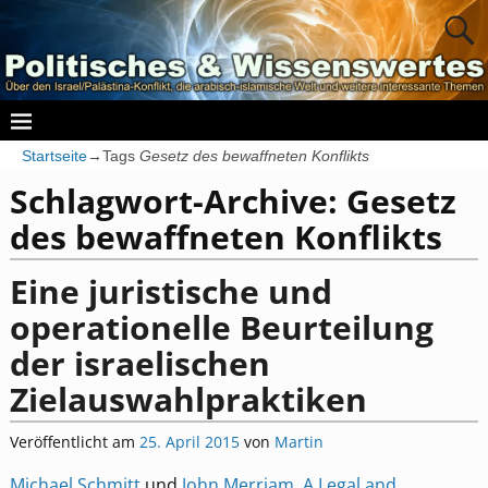
Startseite
→Tags
Gesetz des bewaffneten Konflikts
Schlagwort-Archive:
Gesetz
des bewaffneten Konflikts
Eine juristische und
operationelle Beurteilung
der israelischen
Zielauswahlpraktiken
Veröffentlicht am
25. April 2015
von
Martin
Michael Schmitt
und
John Merriam
,
A Legal and