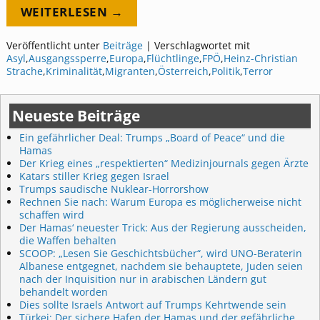
WEITERLESEN →
Veröffentlicht unter
Beiträge
|
Verschlagwortet mit
Asyl
,
Ausgangssperre
,
Europa
,
Flüchtlinge
,
FPÖ
,
Heinz-Christian
Strache
,
Kriminalität
,
Migranten
,
Österreich
,
Politik
,
Terror
Neueste Beiträge
Ein gefährlicher Deal: Trumps „Board of Peace“ und die
Hamas
Der Krieg eines „respektierten“ Medizinjournals gegen Ärzte
Katars stiller Krieg gegen Israel
Trumps saudische Nuklear-Horrorshow
Rechnen Sie nach: Warum Europa es möglicherweise nicht
schaffen wird
Der Hamas‘ neuester Trick: Aus der Regierung ausscheiden,
die Waffen behalten
SCOOP: „Lesen Sie Geschichtsbücher“, wird UNO-Beraterin
Albanese entgegnet, nachdem sie behauptete, Juden seien
nach der Inquisition nur in arabischen Ländern gut
behandelt worden
Dies sollte Israels Antwort auf Trumps Kehrtwende sein
Türkei: Der sichere Hafen der Hamas und der gefährliche