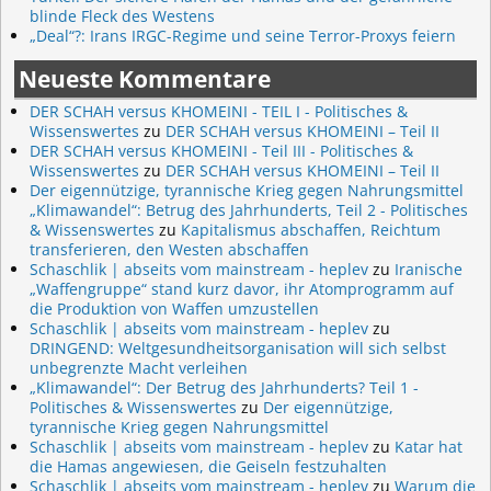
blinde Fleck des Westens
„Deal“?: Irans IRGC-Regime und seine Terror-Proxys feiern
Neueste Kommentare
DER SCHAH versus KHOMEINI - TEIL I - Politisches &
Wissenswertes
zu
DER SCHAH versus KHOMEINI – Teil II
DER SCHAH versus KHOMEINI - Teil III - Politisches &
Wissenswertes
zu
DER SCHAH versus KHOMEINI – Teil II
Der eigennützige, tyrannische Krieg gegen Nahrungsmittel
„Klimawandel“: Betrug des Jahrhunderts, Teil 2 - Politisches
& Wissenswertes
zu
Kapitalismus abschaffen, Reichtum
transferieren, den Westen abschaffen
Schaschlik | abseits vom mainstream - heplev
zu
Iranische
„Waffengruppe“ stand kurz davor, ihr Atomprogramm auf
die Produktion von Waffen umzustellen
Schaschlik | abseits vom mainstream - heplev
zu
DRINGEND: Weltgesundheitsorganisation will sich selbst
unbegrenzte Macht verleihen
„Klimawandel“: Der Betrug des Jahrhunderts? Teil 1 -
Politisches & Wissenswertes
zu
Der eigennützige,
tyrannische Krieg gegen Nahrungsmittel
Schaschlik | abseits vom mainstream - heplev
zu
Katar hat
die Hamas angewiesen, die Geiseln festzuhalten
Schaschlik | abseits vom mainstream - heplev
zu
Warum die