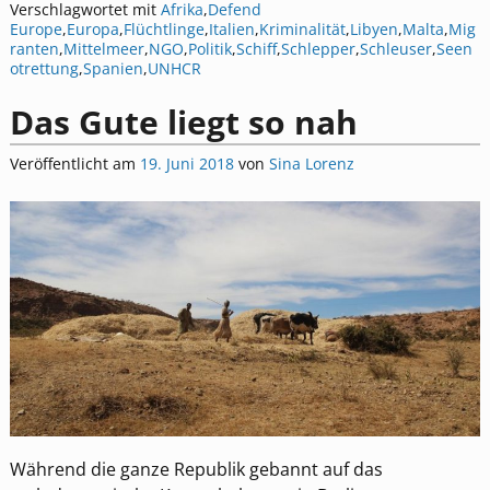
Verschlagwortet mit
Afrika
,
Defend
Europe
,
Europa
,
Flüchtlinge
,
Italien
,
Kriminalität
,
Libyen
,
Malta
,
Mig
ranten
,
Mittelmeer
,
NGO
,
Politik
,
Schiff
,
Schlepper
,
Schleuser
,
Seen
otrettung
,
Spanien
,
UNHCR
Das Gute liegt so nah
Veröffentlicht am
19. Juni 2018
von
Sina Lorenz
Während die ganze Republik gebannt auf das