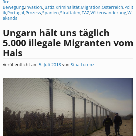
äre
Bewegung
,
Invasion
,
Justiz
,
Kriminalität
,
Migration
,
Österreich
,
Polit
ik
,
Portugal
,
Prozess
,
Spanien
,
Straftaten
,
TAZ
,
Völkerwanderung
,
W
akanda
Ungarn hält uns täglich
5.000 illegale Migranten vom
Hals
Veröffentlicht am
5. Juli 2018
von
Sina Lorenz