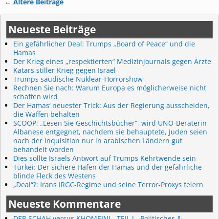
←
Ältere Beiträge
Artikelnavigation
Neueste Beiträge
Ein gefährlicher Deal: Trumps „Board of Peace“ und die
Hamas
Der Krieg eines „respektierten“ Medizinjournals gegen Ärzte
Katars stiller Krieg gegen Israel
Trumps saudische Nuklear-Horrorshow
Rechnen Sie nach: Warum Europa es möglicherweise nicht
schaffen wird
Der Hamas‘ neuester Trick: Aus der Regierung ausscheiden,
die Waffen behalten
SCOOP: „Lesen Sie Geschichtsbücher“, wird UNO-Beraterin
Albanese entgegnet, nachdem sie behauptete, Juden seien
nach der Inquisition nur in arabischen Ländern gut
behandelt worden
Dies sollte Israels Antwort auf Trumps Kehrtwende sein
Türkei: Der sichere Hafen der Hamas und der gefährliche
blinde Fleck des Westens
„Deal“?: Irans IRGC-Regime und seine Terror-Proxys feiern
Neueste Kommentare
DER SCHAH versus KHOMEINI - TEIL I - Politisches &