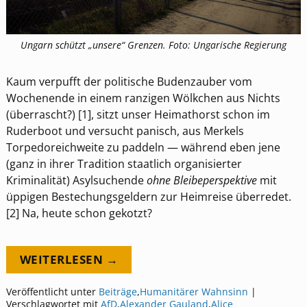
Ungarn schützt „unsere“ Grenzen. Foto: Ungarische Regierung
Kaum verpufft der politische Budenzauber vom
Wochenende in einem ranzigen Wölkchen aus Nichts
(überrascht?) [1], sitzt unser Heimathorst schon im
Ruderboot und versucht panisch, aus Merkels
Torpedoreichweite zu paddeln — während eben jene
(ganz in ihrer Tradition staatlich organisierter
Kriminalität) Asylsuchende
ohne Bleibeperspektive
mit
üppigen Bestechungsgeldern zur Heimreise überredet.
[2] Na, heute schon gekotzt?
WEITERLESEN →
Veröffentlicht unter
Beiträge
,
Humanitärer Wahnsinn
|
Verschlagwortet mit
AfD
,
Alexander Gauland
,
Alice