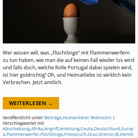
Wer wissen will, was „Flüchtlinge“ mit Flammenwerfern
zu tun haben, wie man die auf keinen Fall wieder los wird
und falls doch, welche Rolle Portugal dabei spielen wird,
ist hier goldrichtig! Oh, und Heimatliebe ist wirklich kein
Verbrechen. Jetzt amtlich.
WEITERLESEN →
Veröffentlicht unter
Beiträge
,
Humanitärer Wahnsinn
|
Verschlagwortet mit
Abschiebung
,
Afrika
,
Angriff
,
Anleitung
,
Ceuta
,
Deutschland
,
Europ
a
,
Flammenwerfer
,
Flüchtlinge
,
Freispruch
,
Graz
,
Grenze
,
IB
,
Identit