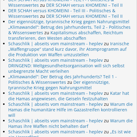
Wissenswertes
zu
DER SCHAH versus KHOMEINI – Teil II
DER SCHAH versus KHOMEINI - Teil III - Politisches &
Wissenswertes
zu
DER SCHAH versus KHOMEINI – Teil II
Der eigennützige, tyrannische Krieg gegen Nahrungsmittel
„Klimawandel“: Betrug des Jahrhunderts, Teil 2 - Politisches
& Wissenswertes
zu
Kapitalismus abschaffen, Reichtum
transferieren, den Westen abschaffen
Schaschlik | abseits vom mainstream - heplev
zu
Iranische
„Waffengruppe“ stand kurz davor, ihr Atomprogramm auf
die Produktion von Waffen umzustellen
Schaschlik | abseits vom mainstream - heplev
zu
DRINGEND: Weltgesundheitsorganisation will sich selbst
unbegrenzte Macht verleihen
„Klimawandel“: Der Betrug des Jahrhunderts? Teil 1 -
Politisches & Wissenswertes
zu
Der eigennützige,
tyrannische Krieg gegen Nahrungsmittel
Schaschlik | abseits vom mainstream - heplev
zu
Katar hat
die Hamas angewiesen, die Geiseln festzuhalten
Schaschlik | abseits vom mainstream - heplev
zu
Warum die
Hamas die humanitäre Hilfe im Gazastreifen kontrollieren
will
Schaschlik | abseits vom mainstream - heplev
zu
Warum die
Hamas ihre Waffen nicht behalten darf
Schaschlik | abseits vom mainstream - heplev
zu
„Es ist wie