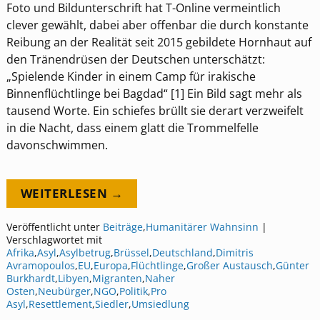
Foto und Bildunterschrift hat T-Online vermeintlich
clever gewählt, dabei aber offenbar die durch konstante
Reibung an der Realität seit 2015 gebildete Hornhaut auf
den Tränendrüsen der Deutschen unterschätzt:
„Spielende Kinder in einem Camp für irakische
Binnenflüchtlinge bei Bagdad“ [1] Ein Bild sagt mehr als
tausend Worte. Ein schiefes brüllt sie derart verzweifelt
in die Nacht, dass einem glatt die Trommelfelle
davonschwimmen.
WEITERLESEN →
Veröffentlicht unter
Beiträge
,
Humanitärer Wahnsinn
|
Verschlagwortet mit
Afrika
,
Asyl
,
Asylbetrug
,
Brüssel
,
Deutschland
,
Dimitris
Avramopoulos
,
EU
,
Europa
,
Flüchtlinge
,
Großer Austausch
,
Günter
Burkhardt
,
Libyen
,
Migranten
,
Naher
Osten
,
Neubürger
,
NGO
,
Politik
,
Pro
Asyl
,
Resettlement
,
Siedler
,
Umsiedlung