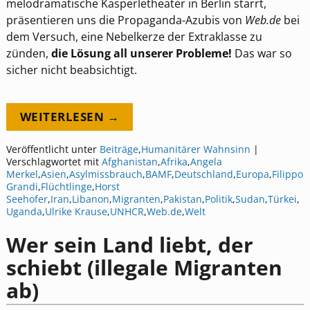
melodramatische Kasperletheater in Berlin starrt,
präsentieren uns die Propaganda-Azubis von
Web.de
bei
dem Versuch, eine Nebelkerze der Extraklasse zu
zünden,
die Lösung all unserer Probleme!
Das war so
sicher nicht beabsichtigt.
WEITERLESEN →
Veröffentlicht unter
Beiträge
,
Humanitärer Wahnsinn
|
Verschlagwortet mit
Afghanistan
,
Afrika
,
Angela
Merkel
,
Asien
,
Asylmissbrauch
,
BAMF
,
Deutschland
,
Europa
,
Filippo
Grandi
,
Flüchtlinge
,
Horst
Seehofer
,
Iran
,
Libanon
,
Migranten
,
Pakistan
,
Politik
,
Sudan
,
Türkei
,
Uganda
,
Ulrike Krause
,
UNHCR
,
Web.de
,
Welt
Wer sein Land liebt, der
schiebt (illegale Migranten
ab)