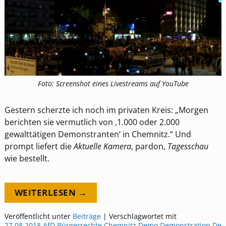
Foto: Screenshot eines Livestreams auf YouTube
Gestern scherzte ich noch im privaten Kreis: „Morgen
berichten sie vermutlich von ‚1.000 oder 2.000
gewalttätigen Demonstranten‘ in Chemnitz.“ Und
prompt liefert die
Aktuelle Kamera
, pardon,
Tagesschau
wie bestellt.
WEITERLESEN →
Veröffentlicht unter
Beiträge
|
Verschlagwortet mit
27.08.2018
,
AfD
,
Bürgerrechte
,
Chemnitz
,
Demo
,
Demonstration
,
De