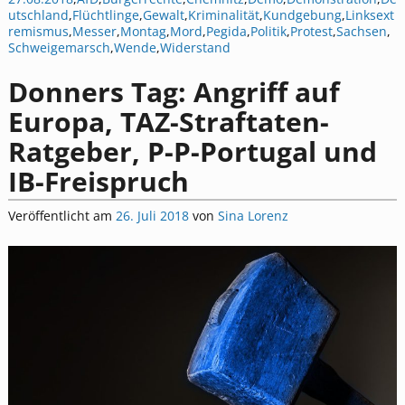
utschland
,
Flüchtlinge
,
Gewalt
,
Kriminalität
,
Kundgebung
,
Linksext
remismus
,
Messer
,
Montag
,
Mord
,
Pegida
,
Politik
,
Protest
,
Sachsen
,
Schweigemarsch
,
Wende
,
Widerstand
Donners Tag: Angriff auf
Europa, TAZ-Straftaten-
Ratgeber, P-P-Portugal und
IB-Freispruch
Veröffentlicht am
26. Juli 2018
von
Sina Lorenz