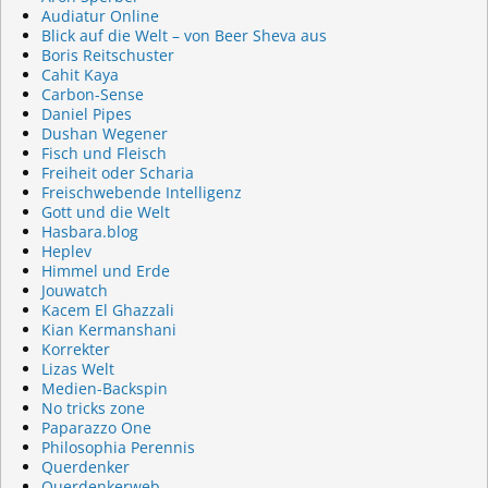
Audiatur Online
Blick auf die Welt – von Beer Sheva aus
Boris Reitschuster
Cahit Kaya
Carbon-Sense
Daniel Pipes
Dushan Wegener
Fisch und Fleisch
Freiheit oder Scharia
Freischwebende Intelligenz
Gott und die Welt
Hasbara.blog
Heplev
Himmel und Erde
Jouwatch
Kacem El Ghazzali
Kian Kermanshani
Korrekter
Lizas Welt
Medien-Backspin
No tricks zone
Paparazzo One
Philosophia Perennis
Querdenker
Querdenkerweb