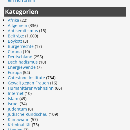
ein Horrorfilm“
Kategorien
Afrika
(22)
Allgemein
(336)
Antisemitismus
(18)
Beiträge
(1.669)
Boykott
(3)
Bürgerrechte
(17)
Corona
(10)
Deutschland
(255)
Dschihadismus
(10)
Energiewende
(7)
Europa
(54)
Gatestone Institute
(734)
Gewalt gegen Frauen
(16)
Humanitärer Wahnsinn
(66)
Internet
(10)
Islam
(49)
Israel
(34)
Judentum
(0)
Jüdische Rundschau
(109)
Klimawahn
(57)
Kriminalität
(73)
Medien
(3)