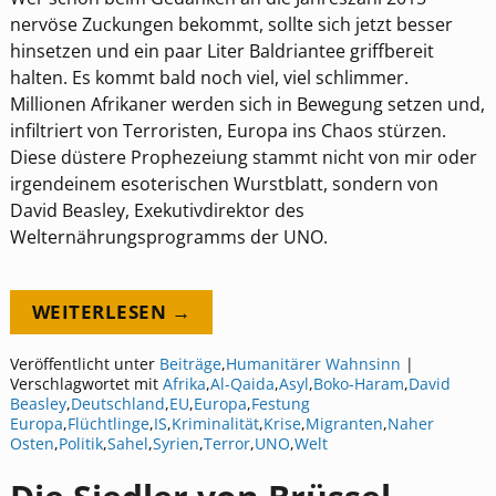
nervöse Zuckungen bekommt, sollte sich jetzt besser
hinsetzen und ein paar Liter Baldriantee griffbereit
halten. Es kommt bald noch viel, viel schlimmer.
Millionen Afrikaner werden sich in Bewegung setzen und,
infiltriert von Terroristen, Europa ins Chaos stürzen.
Diese düstere Prophezeiung stammt nicht von mir oder
irgendeinem esoterischen Wurstblatt, sondern von
David Beasley, Exekutivdirektor des
Welternährungsprogramms der UNO.
WEITERLESEN →
Veröffentlicht unter
Beiträge
,
Humanitärer Wahnsinn
|
Verschlagwortet mit
Afrika
,
Al-Qaida
,
Asyl
,
Boko-Haram
,
David
Beasley
,
Deutschland
,
EU
,
Europa
,
Festung
Europa
,
Flüchtlinge
,
IS
,
Kriminalität
,
Krise
,
Migranten
,
Naher
Osten
,
Politik
,
Sahel
,
Syrien
,
Terror
,
UNO
,
Welt