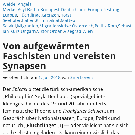
Weidel
,
Angela
Merkel
,
Asyl
,
Berlin
,
Budapest
,
Deutschland
,
Europa
,
Festung
Europa
,
Flüchtlinge
,
Grenzen
,
Horst
Seehofer
,
Italien
,
Kriminalität
,
Matteo
Salvini
,
Migranten
,
Migrationskrise
,
Österreich
,
Politik
,
Rom
,
Sebast
ian Kurz
,
Ungarn
,
Viktor Orbán
,
Visegrád
,
Wien
Von aufgewärmten
Faschisten und vereisten
Synapsen
Veröffentlicht am
1. Juli 2018
von
Sina Lorenz
Der
Spiegel
bittet die türkisch-amerikanische
„Philosophin“ Seyla Benhabib (Spezialgebiete:
Ideengeschichte des 19. und 20. Jahrhunderts,
feministische Theorie und
Frankfurter Schule
) zum
Gespräch über Nationalstaaten, Europa, Politik und
natürlich
„Flüchtlinge“
[1] — oder vielleicht hat sie sich
auch selbst eingeladen. Da kann einem wirklich das