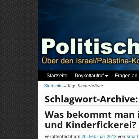
Startseite
Boykottaufruf
Fragen an 
Startseite
→Tags
Kinderbräute
Schlagwort-Archive
Was bekommt man in
und Kinderfickerei?
Veröffentlicht am
20. Februar 2018
von
Sina 