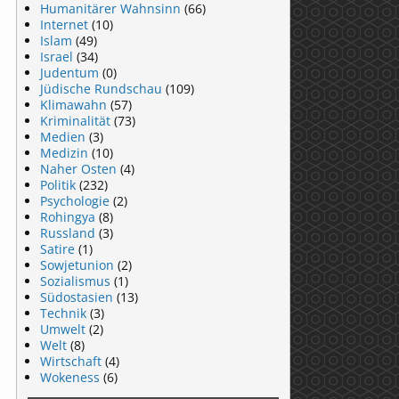
Humanitärer Wahnsinn
(66)
Internet
(10)
Islam
(49)
Israel
(34)
Judentum
(0)
Jüdische Rundschau
(109)
Klimawahn
(57)
Kriminalität
(73)
Medien
(3)
Medizin
(10)
Naher Osten
(4)
Politik
(232)
Psychologie
(2)
Rohingya
(8)
Russland
(3)
Satire
(1)
Sowjetunion
(2)
Sozialismus
(1)
Südostasien
(13)
Technik
(3)
Umwelt
(2)
Welt
(8)
Wirtschaft
(4)
Wokeness
(6)