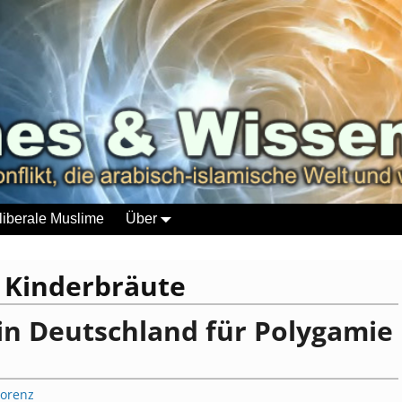
liberale Muslime
Über
:
Kinderbräute
 Deutschland für Polygamie
Lorenz