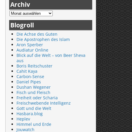
Archiv
Blogroll
Die Achse des Guten
Die Apostrophen des Islam
Aron Sperber
Audiatur Online
Blick auf die Welt – von Beer Sheva
aus
Boris Reitschuster
Cahit Kaya
Carbon-Sense
Daniel Pipes
Dushan Wegener
Fisch und Fleisch
Freiheit oder Scharia
Freischwebende Intelligenz
Gott und die Welt
Hasbara.blog
Heplev
Himmel und Erde
Jouwatch