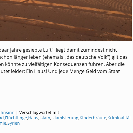
aar Jahre gesiebte Luft“, liegt damit zumindest nicht
schon länger leben (ehemals „das deutsche Volk“) gilt das
n könnte zu vielfältigen Konsequenzen führen. Aber die
autet leider: Ein Haus! Und jede Menge Geld vom Staat
ahnsinn
|
Verschlagwortet mit
nd
,
Flüchtlinge
,
Haus
,
Islam
,
Islamisierung
,
Kinderbräute
,
Kriminalität
mie
,
Syrien