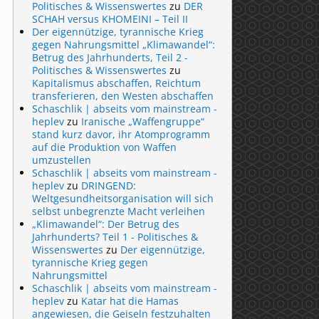
Politisches & Wissenswertes
zu
DER
SCHAH versus KHOMEINI – Teil II
Der eigennützige, tyrannische Krieg
gegen Nahrungsmittel „Klimawandel“:
Betrug des Jahrhunderts, Teil 2 -
Politisches & Wissenswertes
zu
Kapitalismus abschaffen, Reichtum
transferieren, den Westen abschaffen
Schaschlik | abseits vom mainstream -
heplev
zu
Iranische „Waffengruppe“
stand kurz davor, ihr Atomprogramm
auf die Produktion von Waffen
umzustellen
Schaschlik | abseits vom mainstream -
heplev
zu
DRINGEND:
Weltgesundheitsorganisation will sich
selbst unbegrenzte Macht verleihen
„Klimawandel“: Der Betrug des
Jahrhunderts? Teil 1 - Politisches &
Wissenswertes
zu
Der eigennützige,
tyrannische Krieg gegen
Nahrungsmittel
Schaschlik | abseits vom mainstream -
heplev
zu
Katar hat die Hamas
angewiesen, die Geiseln festzuhalten