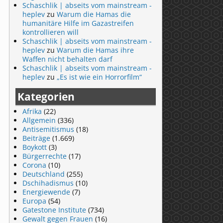
Schaschlik | abseits vom mainstream -
heplev
zu
Warum die Hamas die
humanitäre Hilfe im Gazastreifen
kontrollieren will
Schaschlik | abseits vom mainstream -
heplev
zu
Warum die Hamas ihre
Waffen nicht behalten darf
Schaschlik | abseits vom mainstream -
heplev
zu
„Es ist wie ein Horrorfilm“
Kategorien
Afrika
(22)
Allgemein
(336)
Antisemitismus
(18)
Beiträge
(1.669)
Boykott
(3)
Bürgerrechte
(17)
Corona
(10)
Deutschland
(255)
Dschihadismus
(10)
Energiewende
(7)
Europa
(54)
Gatestone Institute
(734)
Gewalt gegen Frauen
(16)