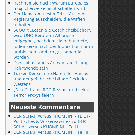
Rechnen Sie nach: Warum Europa es
möglicherweise nicht schaffen wird
Der Hamas‘ neuester Trick: Aus der
Regierung ausscheiden, die Waffen
behalten
SCOOP: „Lesen Sie Geschichtsbücher“,
wird UNO-Beraterin Albanese
entgegnet, nachdem sie behauptete,
Juden seien nach der Inquisition nur in
arabischen Ländern gut behandelt
worden
Dies sollte Israels Antwort auf Trumps
Kehrtwende sein
Türkei: Der sichere Hafen der Hamas
und der gefährliche blinde Fleck des
Westens
„Deal“?: Irans IRGC-Regime und seine
Terror-Proxys feiern
Neueste Kommentare
DER SCHAH versus KHOMEINI - TEIL I -
Politisches & Wissenswertes
zu
DER
SCHAH versus KHOMEINI – Teil II
DER SCHAH versus KHOMEINI - Teil III -