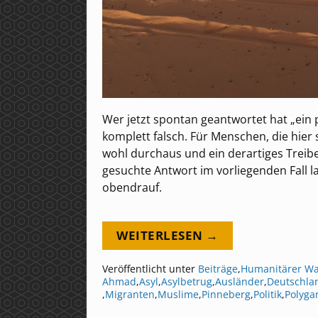
Wer jetzt spontan geantwortet hat „ein p
komplett falsch. Für Menschen, die hier 
wohl durchaus und ein derartiges Treibe
gesuchte Antwort im vorliegenden Fall l
obendrauf.
WEITERLESEN →
Veröffentlicht unter
Beiträge
,
Humanitärer W
Ahmad
,
Asyl
,
Asylbetrug
,
Ausländer
,
Deutschla
,
Migranten
,
Muslime
,
Pinneberg
,
Politik
,
Polyga