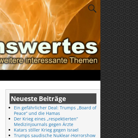
Neueste Beiträge
Ein gefährlicher Deal: Trumps „Board of
Peace“ und die Hamas
Der Krieg eines „respektierten“
Medizinjournals gegen Ärzte
Katars stiller Krieg gegen Israel
Trumps saudische Nuklear-Horrorshow