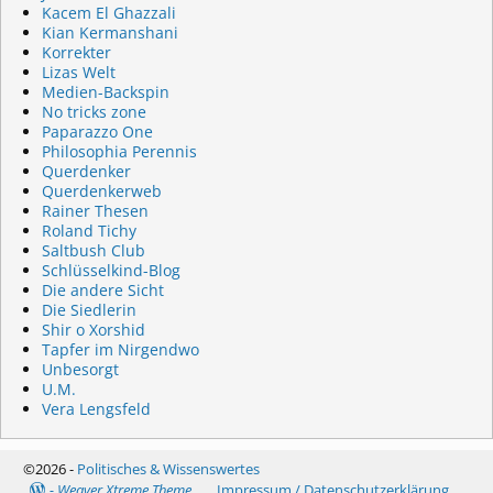
Kacem El Ghazzali
Kian Kermanshani
Korrekter
Lizas Welt
Medien-Backspin
No tricks zone
Paparazzo One
Philosophia Perennis
Querdenker
Querdenkerweb
Rainer Thesen
Roland Tichy
Saltbush Club
Schlüsselkind-Blog
Die andere Sicht
Die Siedlerin
Shir o Xorshid
Tapfer im Nirgendwo
Unbesorgt
U.M.
Vera Lengsfeld
©2026 -
Politisches & Wissenswertes
-
Weaver Xtreme Theme
Impressum / Datenschutzerklärung