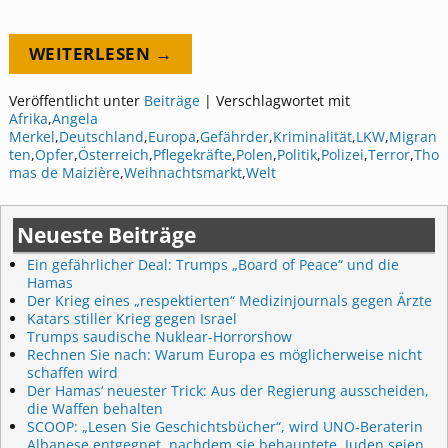
WEITERLESEN →
Veröffentlicht unter
Beiträge
|
Verschlagwortet mit
Afrika
,
Angela
Merkel
,
Deutschland
,
Europa
,
Gefährder
,
Kriminalität
,
LKW
,
Migran
ten
,
Opfer
,
Österreich
,
Pflegekräfte
,
Polen
,
Politik
,
Polizei
,
Terror
,
Tho
mas de Maizière
,
Weihnachtsmarkt
,
Welt
Neueste Beiträge
Ein gefährlicher Deal: Trumps „Board of Peace“ und die
Hamas
Der Krieg eines „respektierten“ Medizinjournals gegen Ärzte
Katars stiller Krieg gegen Israel
Trumps saudische Nuklear-Horrorshow
Rechnen Sie nach: Warum Europa es möglicherweise nicht
schaffen wird
Der Hamas‘ neuester Trick: Aus der Regierung ausscheiden,
die Waffen behalten
SCOOP: „Lesen Sie Geschichtsbücher“, wird UNO-Beraterin
Albanese entgegnet, nachdem sie behauptete, Juden seien