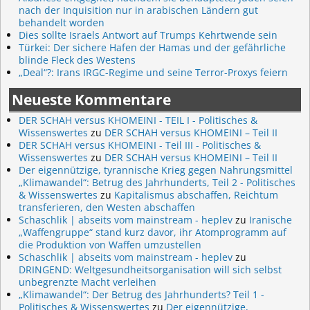
nach der Inquisition nur in arabischen Ländern gut
behandelt worden
Dies sollte Israels Antwort auf Trumps Kehrtwende sein
Türkei: Der sichere Hafen der Hamas und der gefährliche
blinde Fleck des Westens
„Deal“?: Irans IRGC-Regime und seine Terror-Proxys feiern
Neueste Kommentare
DER SCHAH versus KHOMEINI - TEIL I - Politisches &
Wissenswertes
zu
DER SCHAH versus KHOMEINI – Teil II
DER SCHAH versus KHOMEINI - Teil III - Politisches &
Wissenswertes
zu
DER SCHAH versus KHOMEINI – Teil II
Der eigennützige, tyrannische Krieg gegen Nahrungsmittel
„Klimawandel“: Betrug des Jahrhunderts, Teil 2 - Politisches
& Wissenswertes
zu
Kapitalismus abschaffen, Reichtum
transferieren, den Westen abschaffen
Schaschlik | abseits vom mainstream - heplev
zu
Iranische
„Waffengruppe“ stand kurz davor, ihr Atomprogramm auf
die Produktion von Waffen umzustellen
Schaschlik | abseits vom mainstream - heplev
zu
DRINGEND: Weltgesundheitsorganisation will sich selbst
unbegrenzte Macht verleihen
„Klimawandel“: Der Betrug des Jahrhunderts? Teil 1 -
Politisches & Wissenswertes
zu
Der eigennützige,