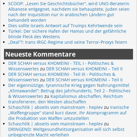
SCOOP: „Lesen Sie Geschichtsbücher“, wird UNO-Beraterin
Albanese entgegnet, nachdem sie behauptete, Juden seien
nach der Inquisition nur in arabischen Ländern gut
behandelt worden
Dies sollte Israels Antwort auf Trumps Kehrtwende sein
Türkei: Der sichere Hafen der Hamas und der gefährliche
blinde Fleck des Westens
„Deal“?: Irans IRGC-Regime und seine Terror-Proxys feiern
Neueste Kommentare
DER SCHAH versus KHOMEINI - TEIL I - Politisches &
Wissenswertes
zu
DER SCHAH versus KHOMEINI – Teil II
DER SCHAH versus KHOMEINI - Teil III - Politisches &
Wissenswertes
zu
DER SCHAH versus KHOMEINI – Teil II
Der eigennützige, tyrannische Krieg gegen Nahrungsmittel
„Klimawandel“: Betrug des Jahrhunderts, Teil 2 - Politisches
& Wissenswertes
zu
Kapitalismus abschaffen, Reichtum
transferieren, den Westen abschaffen
Schaschlik | abseits vom mainstream - heplev
zu
Iranische
„Waffengruppe“ stand kurz davor, ihr Atomprogramm auf
die Produktion von Waffen umzustellen
Schaschlik | abseits vom mainstream - heplev
zu
DRINGEND: Weltgesundheitsorganisation will sich selbst
unbegrenzte Macht verleihen