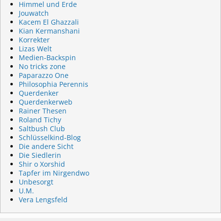
Himmel und Erde
Jouwatch
Kacem El Ghazzali
Kian Kermanshani
Korrekter
Lizas Welt
Medien-Backspin
No tricks zone
Paparazzo One
Philosophia Perennis
Querdenker
Querdenkerweb
Rainer Thesen
Roland Tichy
Saltbush Club
Schlüsselkind-Blog
Die andere Sicht
Die Siedlerin
Shir o Xorshid
Tapfer im Nirgendwo
Unbesorgt
U.M.
Vera Lengsfeld