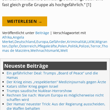
fast gleich große Gruppe als hochgefährlich.“ [1]
WEITERLESEN →
Veröffentlicht unter
Beiträge
|
Verschlagwortet mit
Afrika
,
Angela
Merkel
,
Deutschland
,
Europa
,
Gefährder
,
Kriminalität
,
LKW
,
Migran
ten
,
Opfer
,
Österreich
,
Pflegekräfte
,
Polen
,
Politik
,
Polizei
,
Terror
,
Tho
mas de Maizière
,
Weihnachtsmarkt
,
Welt
Neueste Beiträge
Ein gefährlicher Deal: Trumps „Board of Peace“ und die
Hamas
Der Krieg eines „respektierten“ Medizinjournals gegen Ärzte
Katars stiller Krieg gegen Israel
Trumps saudische Nuklear-Horrorshow
Rechnen Sie nach: Warum Europa es möglicherweise nicht
schaffen wird
Der Hamas‘ neuester Trick: Aus der Regierung ausscheiden,
die Waffen behalten