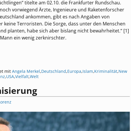
üchtlingen“ titelte am 02.10. die Frankfurter Rundschau.
 noch vorwiegend Ärzte, Ingenieure und Raketenforscher
n Deutschland ankommen, gibt es nach Angaben von
r keine Terroristen. Die Sorge, dass unter den Menschen
nd planten, habe sich aber bislang nicht bewahrheitet.“ [1]
e Mann ein wenig zerknirschter.
et mit
Angela Merkel
,
Deutschland
,
Europa
,
Islam
,
Kriminalität
,
New
anz
,
USA
,
Vielfalt
,
Welt
misierung
Lorenz