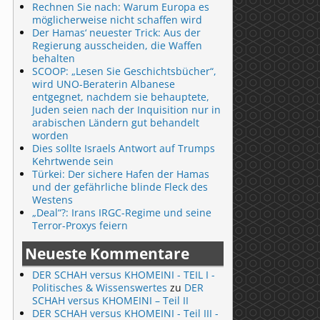
Rechnen Sie nach: Warum Europa es
möglicherweise nicht schaffen wird
Der Hamas‘ neuester Trick: Aus der
Regierung ausscheiden, die Waffen
behalten
SCOOP: „Lesen Sie Geschichtsbücher“,
wird UNO-Beraterin Albanese
entgegnet, nachdem sie behauptete,
Juden seien nach der Inquisition nur in
arabischen Ländern gut behandelt
worden
Dies sollte Israels Antwort auf Trumps
Kehrtwende sein
Türkei: Der sichere Hafen der Hamas
und der gefährliche blinde Fleck des
Westens
„Deal“?: Irans IRGC-Regime und seine
Terror-Proxys feiern
Neueste Kommentare
DER SCHAH versus KHOMEINI - TEIL I -
Politisches & Wissenswertes
zu
DER
SCHAH versus KHOMEINI – Teil II
DER SCHAH versus KHOMEINI - Teil III -