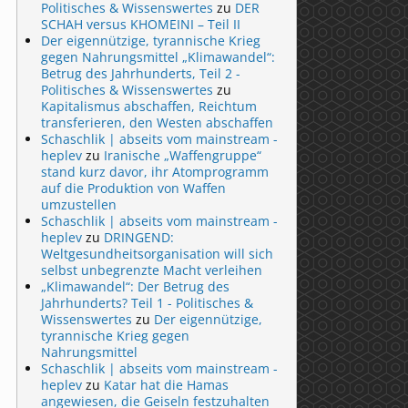
Politisches & Wissenswertes
zu
DER
SCHAH versus KHOMEINI – Teil II
Der eigennützige, tyrannische Krieg
gegen Nahrungsmittel „Klimawandel“:
Betrug des Jahrhunderts, Teil 2 -
Politisches & Wissenswertes
zu
Kapitalismus abschaffen, Reichtum
transferieren, den Westen abschaffen
Schaschlik | abseits vom mainstream -
heplev
zu
Iranische „Waffengruppe“
stand kurz davor, ihr Atomprogramm
auf die Produktion von Waffen
umzustellen
Schaschlik | abseits vom mainstream -
heplev
zu
DRINGEND:
Weltgesundheitsorganisation will sich
selbst unbegrenzte Macht verleihen
„Klimawandel“: Der Betrug des
Jahrhunderts? Teil 1 - Politisches &
Wissenswertes
zu
Der eigennützige,
tyrannische Krieg gegen
Nahrungsmittel
Schaschlik | abseits vom mainstream -
heplev
zu
Katar hat die Hamas
angewiesen, die Geiseln festzuhalten