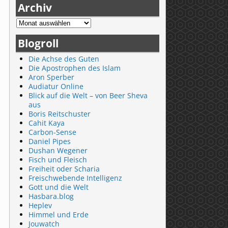
Archiv
Blogroll
Die Achse des Guten
Die Apostrophen des Islam
Aron Sperber
Audiatur Online
Blick auf die Welt – von Beer Sheva
aus
Boris Reitschuster
Cahit Kaya
Carbon-Sense
Daniel Pipes
Dushan Wegener
Fisch und Fleisch
Freiheit oder Scharia
Freischwebende Intelligenz
Gott und die Welt
Hasbara.blog
Heplev
Himmel und Erde
Jouwatch