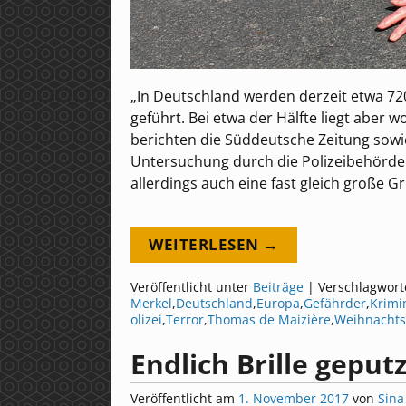
„In Deutschland werden derzeit etwa 72
geführt. Bei etwa der Hälfte liegt aber 
berichten die Süddeutsche Zeitung sow
Untersuchung durch die Polizeibehörde
allerdings auch eine fast gleich große Gr
WEITERLESEN →
Veröffentlicht unter
Beiträge
|
Verschlagwort
Merkel
,
Deutschland
,
Europa
,
Gefährder
,
Krimin
olizei
,
Terror
,
Thomas de Maizière
,
Weihnachts
Endlich Brille geput
Veröffentlicht am
1. November 2017
von
Sina