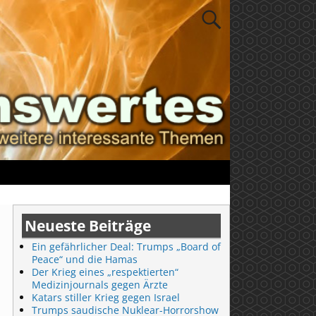
Neueste Beiträge
Ein gefährlicher Deal: Trumps „Board of
Peace“ und die Hamas
Der Krieg eines „respektierten“
Medizinjournals gegen Ärzte
Katars stiller Krieg gegen Israel
Trumps saudische Nuklear-Horrorshow