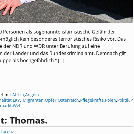
0 Personen als sogenannte islamistische Gefährder
womöglich kein besonderes terroristisches Risiko vor. Das
ie der NDR und WDR unter Berufung auf eine
n der Länder und das Bundeskriminalamt. Demnach gilt
uppe als hochgefährlich.“ [1]
et mit
Afrika
,
Angela
alität
,
LKW
,
Migranten
,
Opfer
,
Österreich
,
Pflegekräfte
,
Polen
,
Politik
,
P
markt
,
Welt
zt: Thomas.
 Lorenz