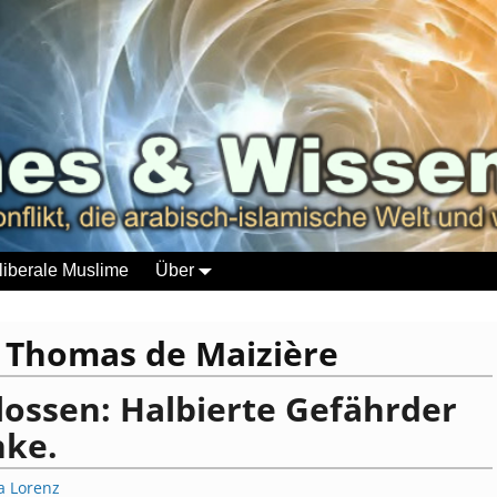
liberale Muslime
Über
:
Thomas de Maizière
ossen: Halbierte Gefährder
nke.
a Lorenz