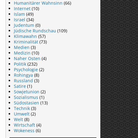
Humanitärer Wahnsinn
(66)
Internet
(10)
Islam
(49)
Israel
(34)
Judentum
(0)
Jüdische Rundschau
(109)
Klimawahn
(57)
Kriminalität
(73)
Medien
(3)
Medizin
(10)
Naher Osten
(4)
Politik
(232)
Psychologie
(2)
Rohingya
(8)
Russland
(3)
Satire
(1)
Sowjetunion
(2)
Sozialismus
(1)
Südostasien
(13)
Technik
(3)
Umwelt
(2)
Welt
(8)
Wirtschaft
(4)
Wokeness
(6)