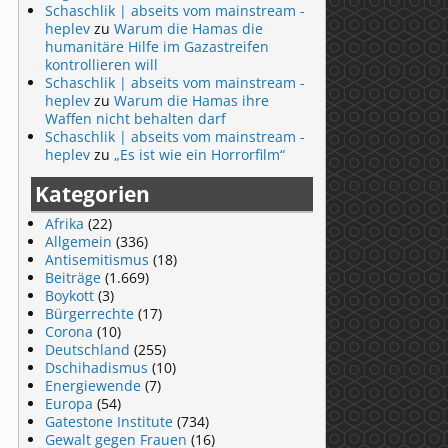
Schaschlik | abseits vom mainstream -
heplev
zu
Warum die Hamas die
humanitäre Hilfe im Gazastreifen
kontrollieren will
Schaschlik | abseits vom mainstream -
heplev
zu
Warum die Hamas ihre
Waffen nicht behalten darf
Schaschlik | abseits vom mainstream -
heplev
zu
„Es ist wie ein Horrorfilm“
Kategorien
Afrika
(22)
Allgemein
(336)
Antisemitismus
(18)
Beiträge
(1.669)
Boykott
(3)
Bürgerrechte
(17)
Corona
(10)
Deutschland
(255)
Dschihadismus
(10)
Energiewende
(7)
Europa
(54)
Gatestone Institute
(734)
Gewalt gegen Frauen
(16)