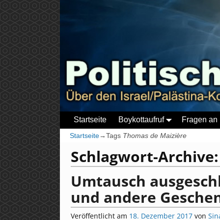
Startseite
Boykottaufruf
Fragen an 
Startseite
→Tags
Thomas de Maizière
Schlagwort-Archive
Umtausch ausgeschl
und andere Gesche
Veröffentlicht am
18. Dezember 2017
von
Sin