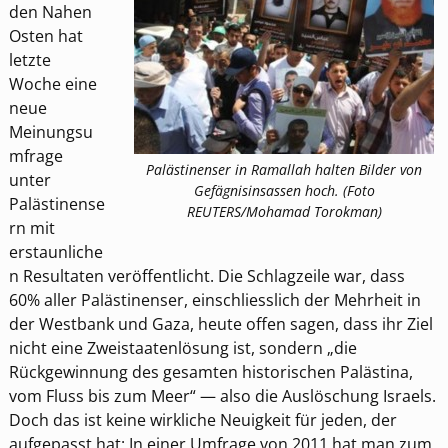
den Nahen
Osten hat
letzte
Woche eine
neue
Meinungsu
mfrage
Palästinenser in Ramallah halten Bilder von
unter
Gefägnisinsassen hoch. (Foto
Palästinense
REUTERS/Mohamad Torokman)
rn mit
erstaunliche
n Resultaten veröffentlicht. Die Schlagzeile war, dass
60% aller Palästinenser, einschliesslich der Mehrheit in
der Westbank und Gaza, heute offen sagen, dass ihr Ziel
nicht eine Zweistaatenlösung ist, sondern „die
Rückgewinnung des gesamten historischen Palästina,
vom Fluss bis zum Meer“ — also die Auslöschung Israels.
Doch das ist keine wirkliche Neuigkeit für jeden, der
aufgepasst hat: In einer Umfrage von 2011 hat man zum