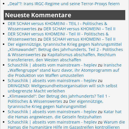
„Deal“?: Irans IRGC-Regime und seine Terror-Proxys feiern
Neueste Kommentare
DER SCHAH versus KHOMEINI - TEIL I - Politisches &
Wissenswertes
zu
DER SCHAH versus KHOMEINI – Teil II
DER SCHAH versus KHOMEINI - Teil III - Politisches &
Wissenswertes
zu
DER SCHAH versus KHOMEINI – Teil II
Der eigennützige, tyrannische Krieg gegen Nahrungsmittel
„Klimawandel“: Betrug des Jahrhunderts, Teil 2 - Politisches
& Wissenswertes
zu
Kapitalismus abschaffen, Reichtum
transferieren, den Westen abschaffen
Schaschlik | abseits vom mainstream - heplev
zu
Iranische
„Waffengruppe“ stand kurz davor, ihr Atomprogramm auf
die Produktion von Waffen umzustellen
Schaschlik | abseits vom mainstream - heplev
zu
DRINGEND: Weltgesundheitsorganisation will sich selbst
unbegrenzte Macht verleihen
„Klimawandel“: Der Betrug des Jahrhunderts? Teil 1 -
Politisches & Wissenswertes
zu
Der eigennützige,
tyrannische Krieg gegen Nahrungsmittel
Schaschlik | abseits vom mainstream - heplev
zu
Katar hat
die Hamas angewiesen, die Geiseln festzuhalten
Schaschlik | abseits vom mainstream - heplev
zu
Warum die
Hamas die humanitäre Hilfe im Gazastreifen kontrollieren