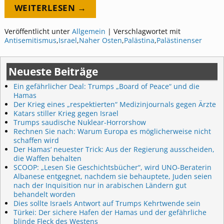
WEITERLESEN →
Veröffentlicht unter
Allgemein
|
Verschlagwortet mit
Antisemitismus
,
Israel
,
Naher Osten
,
Palästina
,
Palästinenser
Neueste Beiträge
Ein gefährlicher Deal: Trumps „Board of Peace“ und die
Hamas
Der Krieg eines „respektierten“ Medizinjournals gegen Ärzte
Katars stiller Krieg gegen Israel
Trumps saudische Nuklear-Horrorshow
Rechnen Sie nach: Warum Europa es möglicherweise nicht
schaffen wird
Der Hamas‘ neuester Trick: Aus der Regierung ausscheiden,
die Waffen behalten
SCOOP: „Lesen Sie Geschichtsbücher“, wird UNO-Beraterin
Albanese entgegnet, nachdem sie behauptete, Juden seien
nach der Inquisition nur in arabischen Ländern gut
behandelt worden
Dies sollte Israels Antwort auf Trumps Kehrtwende sein
Türkei: Der sichere Hafen der Hamas und der gefährliche
blinde Fleck des Westens