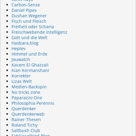
Carbon-Sense
Daniel Pipes
Dushan Wegener
Fisch und Fleisch
Freiheit oder Scharia
Freischwebende Intelligenz
Gott und die Welt
Hasbara.blog
Heplev
Himmel und Erde
Jouwatch
Kacem El Ghazzali
Kian Kermanshani
Korrekter
Lizas Welt
Medien-Backspin
No tricks zone
Paparazzo One
Philosophia Perennis
Querdenker
Querdenkerweb
Rainer Thesen
Roland Tichy
Saltbush Club
Schlüsselkind-Blog