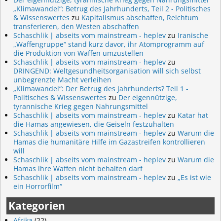
„Klimawandel“: Betrug des Jahrhunderts, Teil 2 - Politisches
& Wissenswertes
zu
Kapitalismus abschaffen, Reichtum
transferieren, den Westen abschaffen
Schaschlik | abseits vom mainstream - heplev
zu
Iranische
„Waffengruppe“ stand kurz davor, ihr Atomprogramm auf
die Produktion von Waffen umzustellen
Schaschlik | abseits vom mainstream - heplev
zu
DRINGEND: Weltgesundheitsorganisation will sich selbst
unbegrenzte Macht verleihen
„Klimawandel“: Der Betrug des Jahrhunderts? Teil 1 -
Politisches & Wissenswertes
zu
Der eigennützige,
tyrannische Krieg gegen Nahrungsmittel
Schaschlik | abseits vom mainstream - heplev
zu
Katar hat
die Hamas angewiesen, die Geiseln festzuhalten
Schaschlik | abseits vom mainstream - heplev
zu
Warum die
Hamas die humanitäre Hilfe im Gazastreifen kontrollieren
will
Schaschlik | abseits vom mainstream - heplev
zu
Warum die
Hamas ihre Waffen nicht behalten darf
Schaschlik | abseits vom mainstream - heplev
zu
„Es ist wie
ein Horrorfilm“
Kategorien
Afrika
(22)