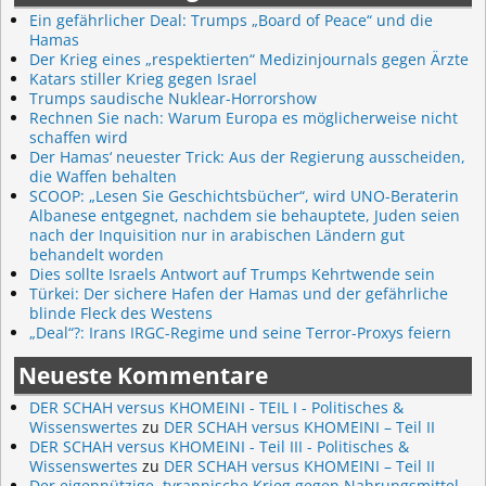
Ein gefährlicher Deal: Trumps „Board of Peace“ und die
Hamas
Der Krieg eines „respektierten“ Medizinjournals gegen Ärzte
Katars stiller Krieg gegen Israel
Trumps saudische Nuklear-Horrorshow
Rechnen Sie nach: Warum Europa es möglicherweise nicht
schaffen wird
Der Hamas‘ neuester Trick: Aus der Regierung ausscheiden,
die Waffen behalten
SCOOP: „Lesen Sie Geschichtsbücher“, wird UNO-Beraterin
Albanese entgegnet, nachdem sie behauptete, Juden seien
nach der Inquisition nur in arabischen Ländern gut
behandelt worden
Dies sollte Israels Antwort auf Trumps Kehrtwende sein
Türkei: Der sichere Hafen der Hamas und der gefährliche
blinde Fleck des Westens
„Deal“?: Irans IRGC-Regime und seine Terror-Proxys feiern
Neueste Kommentare
DER SCHAH versus KHOMEINI - TEIL I - Politisches &
Wissenswertes
zu
DER SCHAH versus KHOMEINI – Teil II
DER SCHAH versus KHOMEINI - Teil III - Politisches &
Wissenswertes
zu
DER SCHAH versus KHOMEINI – Teil II
Der eigennützige, tyrannische Krieg gegen Nahrungsmittel