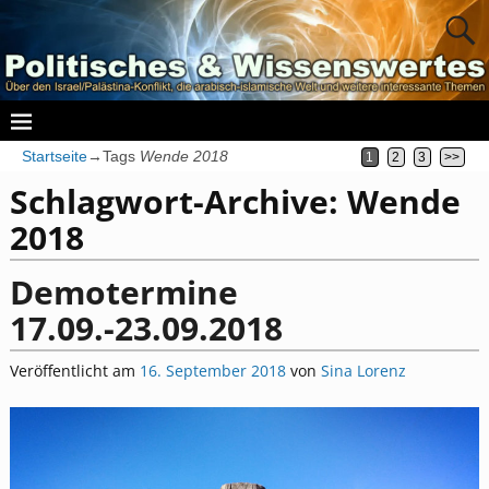
Startseite
→Tags
Wende 2018
1
2
3
>>
Schlagwort-Archive:
Wende
2018
Demotermine
17.09.-23.09.2018
Veröffentlicht am
16. September 2018
von
Sina Lorenz