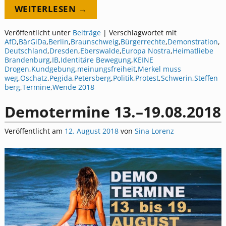
WEITERLESEN →
Veröffentlicht unter
Beiträge
|
Verschlagwortet mit
AfD
,
BärGiDa
,
Berlin
,
Braunschweig
,
Bürgerrechte
,
Demonstration
,
Deutschland
,
Dresden
,
Eberswalde
,
Europa Nostra
,
Heimatliebe
Brandenburg
,
IB
,
Identitäre Bewegung
,
KEINE
Drogen
,
Kundgebung
,
meinungsfreiheit
,
Merkel muss
weg
,
Oschatz
,
Pegida
,
Petersberg
,
Politik
,
Protest
,
Schwerin
,
Steffen
berg
,
Termine
,
Wende 2018
Demotermine 13.–19.08.2018
Veröffentlicht am
12. August 2018
von
Sina Lorenz