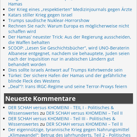
Hamas
Der Krieg eines „respektierten“ Medizinjournals gegen Ärzte
Katars stiller Krieg gegen Israel
Trumps saudische Nuklear-Horrorshow
Rechnen Sie nach: Warum Europa es möglicherweise nicht
schaffen wird
Der Hamas‘ neuester Trick: Aus der Regierung ausscheiden,
die Waffen behalten
SCOOP: „Lesen Sie Geschichtsbücher“, wird UNO-Beraterin
Albanese entgegnet, nachdem sie behauptete, Juden seien
nach der Inquisition nur in arabischen Ländern gut
behandelt worden
Dies sollte Israels Antwort auf Trumps Kehrtwende sein
Türkei: Der sichere Hafen der Hamas und der gefährliche
blinde Fleck des Westens
„Deal“?: Irans IRGC-Regime und seine Terror-Proxys feiern
Neueste Kommentare
DER SCHAH versus KHOMEINI - TEIL I - Politisches &
Wissenswertes
zu
DER SCHAH versus KHOMEINI – Teil II
DER SCHAH versus KHOMEINI - Teil III - Politisches &
Wissenswertes
zu
DER SCHAH versus KHOMEINI – Teil II
Der eigennützige, tyrannische Krieg gegen Nahrungsmittel
„Klimawandel“: Betrug des Jahrhunderts, Teil 2 - Politisches