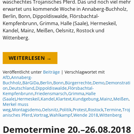
waschechtes Trojanisches Pferd. Das und noch viel mehr
erwartet uns kommende Woche in Annaberg-Buchholz,
Berlin, Bonn, Dippoldiswalde, Flörsbachtal-
Kempfenbrunn, Grimma, Halle (Saale), Hermeskeil,
Kandel, Mainz, Meißen, Oelsnitz, Rostock und
Wittenberg.
WEITERLESEN →
Veröffentlicht unter
Beiträge
|
Verschlagwortet mit
AfD
,
Annaberg-
Buchholz
,
BärGiDa
,
Berlin
,
Bonn
,
Bürgerrechte
,
Demo
,
Demonstrati
on
,
Deutschland
,
Dippoldiswalde
,
Flörsbachtal-
Kempfenbrunn
,
Friedensmarsch
,
Grimma
,
Halle
(Saale)
,
Hermeskeil
,
Kandel
,
Klartext
,
Kundgebung
,
Mainz
,
Meißen
,
Merkel muss
weg
,
Montagsdemo
,
Oelsnitz
,
Politik
,
Protest
,
Rostock
,
Termine
,
Troj
anisches Pferd
,
Vortrag
,
Wahlkampf
,
Wende 2018
,
Wittenberg
Demotermine 20.–26.08.2018