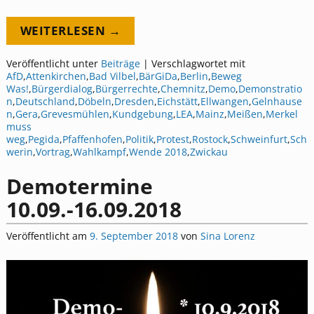
WEITERLESEN →
Veröffentlicht unter
Beiträge
|
Verschlagwortet mit
AfD
,
Attenkirchen
,
Bad Vilbel
,
BärGiDa
,
Berlin
,
Beweg
Was!
,
Bürgerdialog
,
Bürgerrechte
,
Chemnitz
,
Demo
,
Demonstratio
n
,
Deutschland
,
Döbeln
,
Dresden
,
Eichstätt
,
Ellwangen
,
Gelnhause
n
,
Gera
,
Grevesmühlen
,
Kundgebung
,
LEA
,
Mainz
,
Meißen
,
Merkel
muss
weg
,
Pegida
,
Pfaffenhofen
,
Politik
,
Protest
,
Rostock
,
Schweinfurt
,
Sch
werin
,
Vortrag
,
Wahlkampf
,
Wende 2018
,
Zwickau
Demotermine
10.09.-16.09.2018
Veröffentlicht am
9. September 2018
von
Sina Lorenz