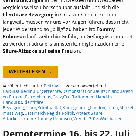
Veranstaltungen
in Berlin, Dresden und Wiesbaden
vergleichsweise überschaubar ausfällt und sich die
Identitäre Bewegung
in Graz vor Gericht zu Tode
langweilt, müssen wir uns vor Augen führen, dass nicht
jeder Widerstand so „billig“ zu haben ist:
Tommy
Robinson
läuft weiterhin Gefahr, im Gefängnis ermordet
zu werden, radikale Islamisten kündigten zudem eine
Säure-Attacke auf seine Frau
an.
WEITERLESEN →
Veröffentlicht unter
Beiträge
|
Verschlagwortet mit
BärGiDa
,
Berlin
,
Bürgerrechte
,
Demonstration
,
Deutschland
,
Dresd
en
,
Europa
,
Extremismus
,
Graz
,
Großbritannien
,
Hand in
Hand
,
IBÖ
,
Identitäre
Bewegung
,
Islam
,
Kriminalität
,
Kundgebung
,
London
,
Luton
,
Merkel
muss weg
,
Österreich
,
Pegida
,
Politik
,
Protest
,
Säure-
Attacke
,
Termine
,
Tommy Robinson
,
Wende 2018
,
Wiesbaden
Demotermine 16. bis 22. Juli