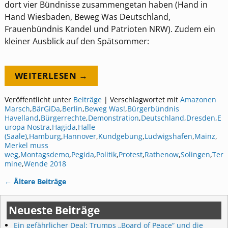
dort vier Bündnisse zusammengetan haben (Hand in
Hand Wiesbaden, Beweg Was Deutschland,
Frauenbündnis Kandel und Patrioten NRW). Zudem ein
kleiner Ausblick auf den Spätsommer:
WEITERLESEN →
Veröffentlicht unter
Beiträge
|
Verschlagwortet mit
Amazonen
Marsch
,
BärGiDa
,
Berlin
,
Beweg Was!
,
Bürgerbündnis
Havelland
,
Bürgerrechte
,
Demonstration
,
Deutschland
,
Dresden
,
E
uropa Nostra
,
Hagida
,
Halle
(Saale)
,
Hamburg
,
Hannover
,
Kundgebung
,
Ludwigshafen
,
Mainz
,
Merkel muss
weg
,
Montagsdemo
,
Pegida
,
Politik
,
Protest
,
Rathenow
,
Solingen
,
Ter
mine
,
Wende 2018
←
Ältere Beiträge
Artikelnavigation
Neueste Beiträge
Ein gefährlicher Deal: Trumps „Board of Peace“ und die