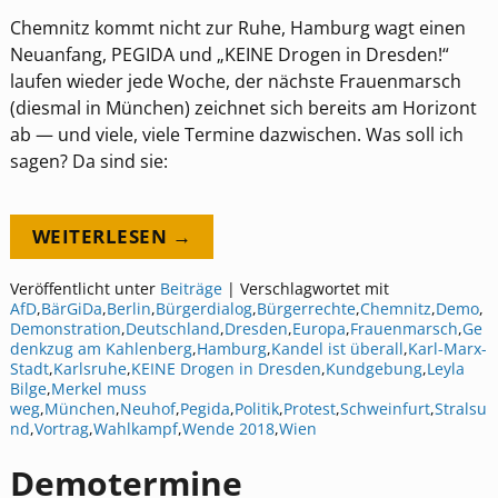
Chemnitz kommt nicht zur Ruhe, Hamburg wagt einen
Neuanfang, PEGIDA und „KEINE Drogen in Dresden!“
laufen wieder jede Woche, der nächste Frauenmarsch
(diesmal in München) zeichnet sich bereits am Horizont
ab — und viele, viele Termine dazwischen. Was soll ich
sagen? Da sind sie:
WEITERLESEN →
Veröffentlicht unter
Beiträge
|
Verschlagwortet mit
AfD
,
BärGiDa
,
Berlin
,
Bürgerdialog
,
Bürgerrechte
,
Chemnitz
,
Demo
,
Demonstration
,
Deutschland
,
Dresden
,
Europa
,
Frauenmarsch
,
Ge
denkzug am Kahlenberg
,
Hamburg
,
Kandel ist überall
,
Karl-Marx-
Stadt
,
Karlsruhe
,
KEINE Drogen in Dresden
,
Kundgebung
,
Leyla
Bilge
,
Merkel muss
weg
,
München
,
Neuhof
,
Pegida
,
Politik
,
Protest
,
Schweinfurt
,
Stralsu
nd
,
Vortrag
,
Wahlkampf
,
Wende 2018
,
Wien
Demotermine