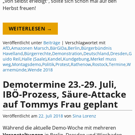
„von selbst erledigt“, sollte sich schon mal auf den
Herbst freuen!
WEITERLESEN →
Veröffentlicht unter
Beiträge
|
Verschlagwortet mit
AfD
,
Amazonen Marsch
,
BärGiDa
,
Berlin
,
Bürgerbündnis
Havelland
,
Bürgerrechte
,
Demonstration
,
Deutschland
,
Dresden
,
G
uido Reil
,
Halle (Saale)
,
Kandel
,
Kundgebung
,
Merkel muss
weg
,
Montagsdemo
,
Politik
,
Protest
,
Rathenow
,
Rostock
,
Termine
,
W
arnemünde
,
Wende 2018
Demotermine 23.-29. Juli,
IBÖ-Prozess, Säure-Attacke
auf Tommys Frau geplant
Veröffentlicht am
22. Juli 2018
von
Sina Lorenz
Während die aktuelle Demo-Woche mit mehreren