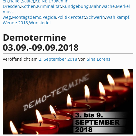
en
,
Halle (Saale)
,
KEINE Drogen in
Dresden
,
Köthen
,
Kriminalität
,
Kundgebung
,
Mahnwache
,
Merkel
muss
weg
,
Montagsdemo
,
Pegida
,
Politik
,
Protest
,
Schwerin
,
Wahlkampf
,
Wende 2018
,
Wunsiedel
Demotermine
03.09.-09.09.2018
Veröffentlicht am
2. September 2018
von
Sina Lorenz