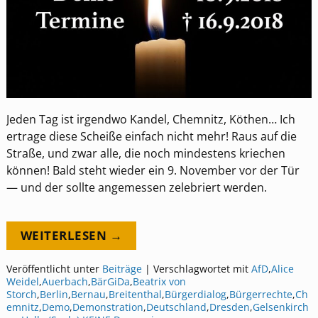
Jeden Tag ist irgendwo Kandel, Chemnitz, Köthen… Ich
ertrage diese Scheiße einfach nicht mehr! Raus auf die
Straße, und zwar alle, die noch mindestens kriechen
können! Bald steht wieder ein 9. November vor der Tür
— und der sollte angemessen zelebriert werden.
WEITERLESEN →
Veröffentlicht unter
Beiträge
|
Verschlagwortet mit
AfD
,
Alice
Weidel
,
Auerbach
,
BärGiDa
,
Beatrix von
Storch
,
Berlin
,
Bernau
,
Breitenthal
,
Bürgerdialog
,
Bürgerrechte
,
Ch
emnitz
,
Demo
,
Demonstration
,
Deutschland
,
Dresden
,
Gelsenkirch