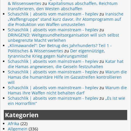
& Wissenswertes
zu
Kapitalismus abschaffen, Reichtum
transferieren, den Westen abschaffen
Schaschlik | abseits vom mainstream - heplev
zu
Iranische
„Waffengruppe“ stand kurz davor, ihr Atomprogramm auf
die Produktion von Waffen umzustellen
Schaschlik | abseits vom mainstream - heplev
zu
DRINGEND: Weltgesundheitsorganisation will sich selbst
unbegrenzte Macht verleihen
„Klimawandel“: Der Betrug des Jahrhunderts? Teil 1 -
Politisches & Wissenswertes
zu
Der eigennützige,
tyrannische Krieg gegen Nahrungsmittel
Schaschlik | abseits vom mainstream - heplev
zu
Katar hat
die Hamas angewiesen, die Geiseln festzuhalten
Schaschlik | abseits vom mainstream - heplev
zu
Warum die
Hamas die humanitäre Hilfe im Gazastreifen kontrollieren
will
Schaschlik | abseits vom mainstream - heplev
zu
Warum die
Hamas ihre Waffen nicht behalten darf
Schaschlik | abseits vom mainstream - heplev
zu
„Es ist wie
ein Horrorfilm“
Kategorien
Afrika
(22)
Allgemein
(336)