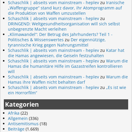
Schaschlik | abseits vom mainstream - heplev
zu
Iranische
„Waffengruppe“ stand kurz davor, ihr Atomprogramm auf
die Produktion von Waffen umzustellen
Schaschlik | abseits vom mainstream - heplev
zu
DRINGEND: Weltgesundheitsorganisation will sich selbst
unbegrenzte Macht verleihen
„Klimawandel“: Der Betrug des Jahrhunderts? Teil 1 -
Politisches & Wissenswertes
zu
Der eigennützige,
tyrannische Krieg gegen Nahrungsmittel
Schaschlik | abseits vom mainstream - heplev
zu
Katar hat
die Hamas angewiesen, die Geiseln festzuhalten
Schaschlik | abseits vom mainstream - heplev
zu
Warum die
Hamas die humanitäre Hilfe im Gazastreifen kontrollieren
will
Schaschlik | abseits vom mainstream - heplev
zu
Warum die
Hamas ihre Waffen nicht behalten darf
Schaschlik | abseits vom mainstream - heplev
zu
„Es ist wie
ein Horrorfilm“
Kategorien
Afrika
(22)
Allgemein
(336)
Antisemitismus
(18)
Beiträge
(1.669)