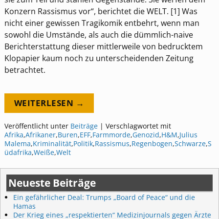
Konzern Rassismus vor“, berichtet die WELT. [1] Was
nicht einer gewissen Tragikomik entbehrt, wenn man
sowohl die Umstände, als auch die dümmlich-naive
Berichterstattung dieser mittlerweile von bedrucktem
Klopapier kaum noch zu unterscheidenden Zeitung
betrachtet.
WEITERLESEN →
Veröffentlicht unter
Beiträge
|
Verschlagwortet mit
Afrika
,
Afrikaner
,
Buren
,
EFF
,
Farmmorde
,
Genozid
,
H&M
,
Julius
Malema
,
Kriminalität
,
Politik
,
Rassismus
,
Regenbogen
,
Schwarze
,
S
üdafrika
,
Weiße
,
Welt
Neueste Beiträge
Ein gefährlicher Deal: Trumps „Board of Peace“ und die
Hamas
Der Krieg eines „respektierten“ Medizinjournals gegen Ärzte