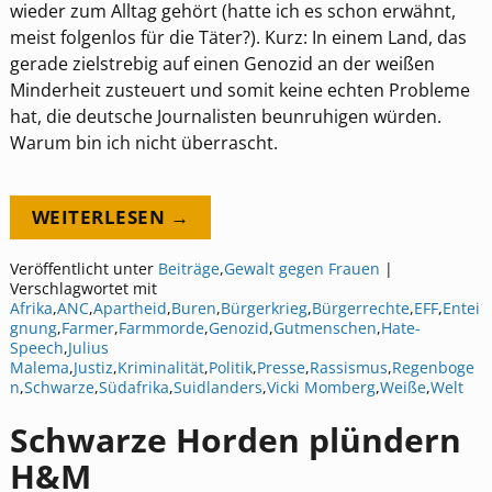
wieder zum Alltag gehört (hatte ich es schon erwähnt,
meist folgenlos für die Täter?). Kurz: In einem Land, das
gerade zielstrebig auf einen Genozid an der weißen
Minderheit zusteuert und somit keine echten Probleme
hat, die deutsche Journalisten beunruhigen würden.
Warum bin ich nicht überrascht.
WEITERLESEN →
Veröffentlicht unter
Beiträge
,
Gewalt gegen Frauen
|
Verschlagwortet mit
Afrika
,
ANC
,
Apartheid
,
Buren
,
Bürgerkrieg
,
Bürgerrechte
,
EFF
,
Entei
gnung
,
Farmer
,
Farmmorde
,
Genozid
,
Gutmenschen
,
Hate-
Speech
,
Julius
Malema
,
Justiz
,
Kriminalität
,
Politik
,
Presse
,
Rassismus
,
Regenboge
n
,
Schwarze
,
Südafrika
,
Suidlanders
,
Vicki Momberg
,
Weiße
,
Welt
Schwarze Horden plündern
H&M