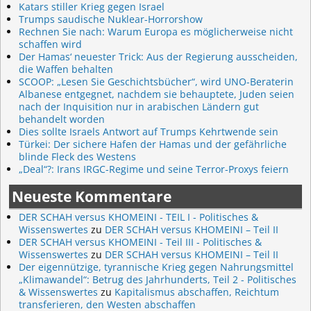
Katars stiller Krieg gegen Israel
Trumps saudische Nuklear-Horrorshow
Rechnen Sie nach: Warum Europa es möglicherweise nicht
schaffen wird
Der Hamas‘ neuester Trick: Aus der Regierung ausscheiden,
die Waffen behalten
SCOOP: „Lesen Sie Geschichtsbücher“, wird UNO-Beraterin
Albanese entgegnet, nachdem sie behauptete, Juden seien
nach der Inquisition nur in arabischen Ländern gut
behandelt worden
Dies sollte Israels Antwort auf Trumps Kehrtwende sein
Türkei: Der sichere Hafen der Hamas und der gefährliche
blinde Fleck des Westens
„Deal“?: Irans IRGC-Regime und seine Terror-Proxys feiern
Neueste Kommentare
DER SCHAH versus KHOMEINI - TEIL I - Politisches &
Wissenswertes
zu
DER SCHAH versus KHOMEINI – Teil II
DER SCHAH versus KHOMEINI - Teil III - Politisches &
Wissenswertes
zu
DER SCHAH versus KHOMEINI – Teil II
Der eigennützige, tyrannische Krieg gegen Nahrungsmittel
„Klimawandel“: Betrug des Jahrhunderts, Teil 2 - Politisches
& Wissenswertes
zu
Kapitalismus abschaffen, Reichtum
transferieren, den Westen abschaffen