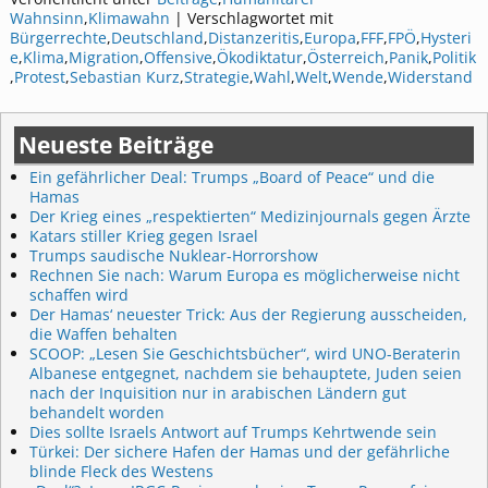
Wahnsinn
,
Klimawahn
|
Verschlagwortet mit
Bürgerrechte
,
Deutschland
,
Distanzeritis
,
Europa
,
FFF
,
FPÖ
,
Hysteri
e
,
Klima
,
Migration
,
Offensive
,
Ökodiktatur
,
Österreich
,
Panik
,
Politik
,
Protest
,
Sebastian Kurz
,
Strategie
,
Wahl
,
Welt
,
Wende
,
Widerstand
Neueste Beiträge
Ein gefährlicher Deal: Trumps „Board of Peace“ und die
Hamas
Der Krieg eines „respektierten“ Medizinjournals gegen Ärzte
Katars stiller Krieg gegen Israel
Trumps saudische Nuklear-Horrorshow
Rechnen Sie nach: Warum Europa es möglicherweise nicht
schaffen wird
Der Hamas‘ neuester Trick: Aus der Regierung ausscheiden,
die Waffen behalten
SCOOP: „Lesen Sie Geschichtsbücher“, wird UNO-Beraterin
Albanese entgegnet, nachdem sie behauptete, Juden seien
nach der Inquisition nur in arabischen Ländern gut
behandelt worden
Dies sollte Israels Antwort auf Trumps Kehrtwende sein
Türkei: Der sichere Hafen der Hamas und der gefährliche
blinde Fleck des Westens