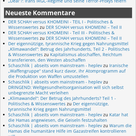
„Deal“?: Irans IRGC-Regime und seine Terror-Proxys feiern
Neueste Kommentare
DER SCHAH versus KHOMEINI - TEIL I - Politisches &
Wissenswertes
zu
DER SCHAH versus KHOMEINI – Teil II
DER SCHAH versus KHOMEINI - Teil III - Politisches &
Wissenswertes
zu
DER SCHAH versus KHOMEINI – Teil II
Der eigennützige, tyrannische Krieg gegen Nahrungsmittel
„Klimawandel“: Betrug des Jahrhunderts, Teil 2 - Politisches
& Wissenswertes
zu
Kapitalismus abschaffen, Reichtum
transferieren, den Westen abschaffen
Schaschlik | abseits vom mainstream - heplev
zu
Iranische
„Waffengruppe“ stand kurz davor, ihr Atomprogramm auf
die Produktion von Waffen umzustellen
Schaschlik | abseits vom mainstream - heplev
zu
DRINGEND: Weltgesundheitsorganisation will sich selbst
unbegrenzte Macht verleihen
„Klimawandel“: Der Betrug des Jahrhunderts? Teil 1 -
Politisches & Wissenswertes
zu
Der eigennützige,
tyrannische Krieg gegen Nahrungsmittel
Schaschlik | abseits vom mainstream - heplev
zu
Katar hat
die Hamas angewiesen, die Geiseln festzuhalten
Schaschlik | abseits vom mainstream - heplev
zu
Warum die
Hamas die humanitäre Hilfe im Gazastreifen kontrollieren