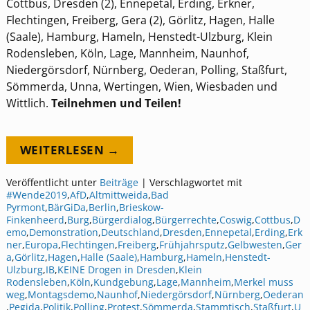
Cottbus, Dresden (2), Ennepetal, Erding, Erkner,
Flechtingen, Freiberg, Gera (2), Görlitz, Hagen, Halle
(Saale), Hamburg, Hameln, Henstedt-Ulzburg, Klein
Rodensleben, Köln, Lage, Mannheim, Naunhof,
Niedergörsdorf, Nürnberg, Oederan, Polling, Staßfurt,
Sömmerda, Unna, Wertingen, Wien, Wiesbaden und
Wittlich.
Teilnehmen und Teilen!
WEITERLESEN →
Veröffentlicht unter
Beiträge
|
Verschlagwortet mit
#Wende2019
,
AfD
,
Altmittweida
,
Bad
Pyrmont
,
BärGiDa
,
Berlin
,
Brieskow-
Finkenheerd
,
Burg
,
Bürgerdialog
,
Bürgerrechte
,
Coswig
,
Cottbus
,
D
emo
,
Demonstration
,
Deutschland
,
Dresden
,
Ennepetal
,
Erding
,
Erk
ner
,
Europa
,
Flechtingen
,
Freiberg
,
Frühjahrsputz
,
Gelbwesten
,
Ger
a
,
Görlitz
,
Hagen
,
Halle (Saale)
,
Hamburg
,
Hameln
,
Henstedt-
Ulzburg
,
IB
,
KEINE Drogen in Dresden
,
Klein
Rodensleben
,
Köln
,
Kundgebung
,
Lage
,
Mannheim
,
Merkel muss
weg
,
Montagsdemo
,
Naunhof
,
Niedergörsdorf
,
Nürnberg
,
Oederan
,
Pegida
,
Politik
,
Polling
,
Protest
,
Sömmerda
,
Stammtisch
,
Staßfurt
,
U