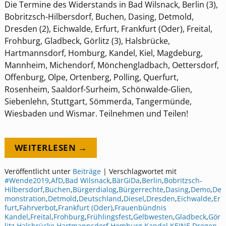
Die Termine des Widerstands in Bad Wilsnack, Berlin (3),
Bobritzsch-Hilbersdorf, Buchen, Dasing, Detmold,
Dresden (2), Eichwalde, Erfurt, Frankfurt (Oder), Freital,
Frohburg, Gladbeck, Görlitz (3), Halsbrücke,
Hartmannsdorf, Homburg, Kandel, Kiel, Magdeburg,
Mannheim, Michendorf, Mönchengladbach, Oettersdorf,
Offenburg, Olpe, Ortenberg, Polling, Querfurt,
Rosenheim, Saaldorf-Surheim, Schönwalde-Glien,
Siebenlehn, Stuttgart, Sömmerda, Tangermünde,
Wiesbaden und Wismar. Teilnehmen und Teilen!
WEITERLESEN →
Veröffentlicht unter
Beiträge
|
Verschlagwortet mit
#Wende2019
,
AfD
,
Bad Wilsnack
,
BärGiDa
,
Berlin
,
Bobritzsch-
Hilbersdorf
,
Buchen
,
Bürgerdialog
,
Bürgerrechte
,
Dasing
,
Demo
,
De
monstration
,
Detmold
,
Deutschland
,
Diesel
,
Dresden
,
Eichwalde
,
Er
furt
,
Fahrverbot
,
Frankfurt (Oder)
,
Frauenbündnis
Kandel
,
Freital
,
Frohburg
,
Frühlingsfest
,
Gelbwesten
,
Gladbeck
,
Gör
litz
,
Halsbrücke
,
Hartmannsdorf
,
Homburg
,
Kandel
,
KEINE Drogen