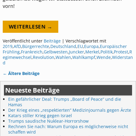
vorn!
WEITERLESEN →
Veröffentlicht unter
Beiträge
|
Verschlagwortet mit
2019
,
AfD
,
Bürgerrechte
,
Deutschland
,
EU
,
Europa
,
Europäischer
Frühling
,
Frankreich
,
Gelbwesten
,
Juncker
,
Merkel
,
Politik
,
Protest
,
R
egimewechsel
,
Revolution
,
Wahlen
,
Wahlkampf
,
Wende
,
Widerstan
d
←
Ältere Beiträge
Artikelnavigation
Neueste Beiträge
Ein gefährlicher Deal: Trumps „Board of Peace“ und die
Hamas
Der Krieg eines „respektierten“ Medizinjournals gegen Ärzte
Katars stiller Krieg gegen Israel
Trumps saudische Nuklear-Horrorshow
Rechnen Sie nach: Warum Europa es möglicherweise nicht
schaffen wird