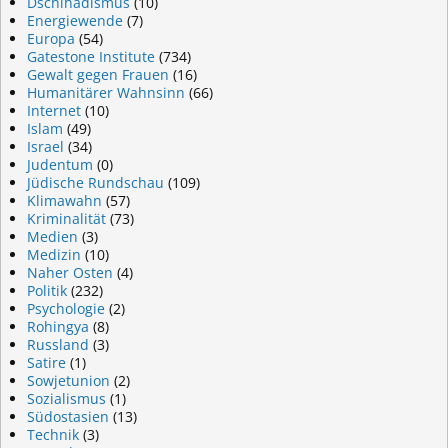
Dschihadismus
(10)
Energiewende
(7)
Europa
(54)
Gatestone Institute
(734)
Gewalt gegen Frauen
(16)
Humanitärer Wahnsinn
(66)
Internet
(10)
Islam
(49)
Israel
(34)
Judentum
(0)
Jüdische Rundschau
(109)
Klimawahn
(57)
Kriminalität
(73)
Medien
(3)
Medizin
(10)
Naher Osten
(4)
Politik
(232)
Psychologie
(2)
Rohingya
(8)
Russland
(3)
Satire
(1)
Sowjetunion
(2)
Sozialismus
(1)
Südostasien
(13)
Technik
(3)