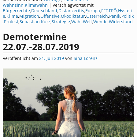
Wahnsinn
,
Klimawahn
|
Verschlagwortet mit
Bürgerrechte
,
Deutschland
,
Distanzeritis
,
Europa
,
FFF
,
FPÖ
,
Hysteri
e
,
Klima
,
Migration
,
Offensive
,
Ökodiktatur
,
Österreich
,
Panik
,
Politik
,
Protest
,
Sebastian Kurz
,
Strategie
,
Wahl
,
Welt
,
Wende
,
Widerstand
Demotermine
22.07.-28.07.2019
Veröffentlicht am
21. Juli 2019
von
Sina Lorenz