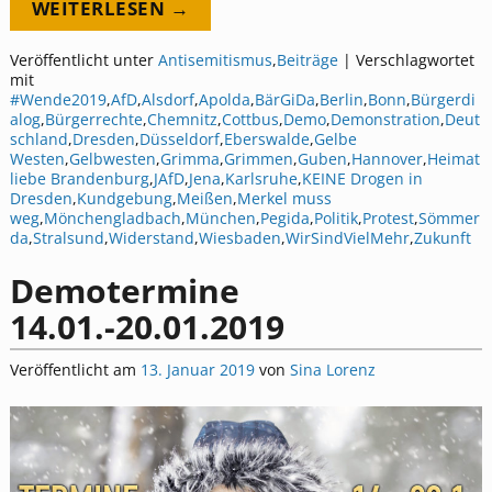
WEITERLESEN →
Veröffentlicht unter
Antisemitismus
,
Beiträge
|
Verschlagwortet
mit
#Wende2019
,
AfD
,
Alsdorf
,
Apolda
,
BärGiDa
,
Berlin
,
Bonn
,
Bürgerdi
alog
,
Bürgerrechte
,
Chemnitz
,
Cottbus
,
Demo
,
Demonstration
,
Deut
schland
,
Dresden
,
Düsseldorf
,
Eberswalde
,
Gelbe
Westen
,
Gelbwesten
,
Grimma
,
Grimmen
,
Guben
,
Hannover
,
Heimat
liebe Brandenburg
,
JAfD
,
Jena
,
Karlsruhe
,
KEINE Drogen in
Dresden
,
Kundgebung
,
Meißen
,
Merkel muss
weg
,
Mönchengladbach
,
München
,
Pegida
,
Politik
,
Protest
,
Sömmer
da
,
Stralsund
,
Widerstand
,
Wiesbaden
,
WirSindVielMehr
,
Zukunft
Demotermine
14.01.-20.01.2019
Veröffentlicht am
13. Januar 2019
von
Sina Lorenz