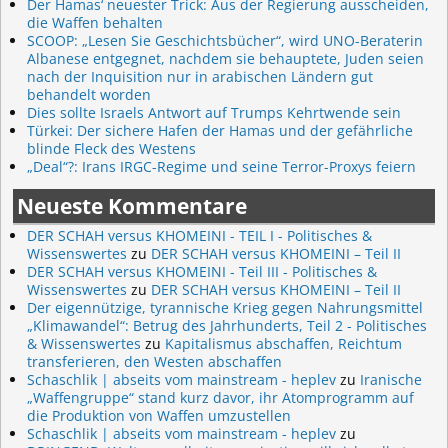
Der Hamas‘ neuester Trick: Aus der Regierung ausscheiden,
die Waffen behalten
SCOOP: „Lesen Sie Geschichtsbücher“, wird UNO-Beraterin
Albanese entgegnet, nachdem sie behauptete, Juden seien
nach der Inquisition nur in arabischen Ländern gut
behandelt worden
Dies sollte Israels Antwort auf Trumps Kehrtwende sein
Türkei: Der sichere Hafen der Hamas und der gefährliche
blinde Fleck des Westens
„Deal“?: Irans IRGC-Regime und seine Terror-Proxys feiern
Neueste Kommentare
DER SCHAH versus KHOMEINI - TEIL I - Politisches &
Wissenswertes
zu
DER SCHAH versus KHOMEINI – Teil II
DER SCHAH versus KHOMEINI - Teil III - Politisches &
Wissenswertes
zu
DER SCHAH versus KHOMEINI – Teil II
Der eigennützige, tyrannische Krieg gegen Nahrungsmittel
„Klimawandel“: Betrug des Jahrhunderts, Teil 2 - Politisches
& Wissenswertes
zu
Kapitalismus abschaffen, Reichtum
transferieren, den Westen abschaffen
Schaschlik | abseits vom mainstream - heplev
zu
Iranische
„Waffengruppe“ stand kurz davor, ihr Atomprogramm auf
die Produktion von Waffen umzustellen
Schaschlik | abseits vom mainstream - heplev
zu