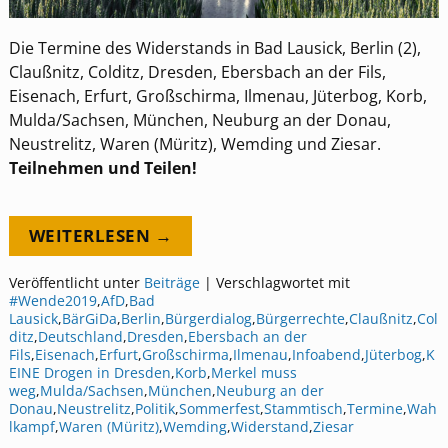
Die Termine des Widerstands in Bad Lausick, Berlin (2),
Claußnitz, Colditz, Dresden, Ebersbach an der Fils,
Eisenach, Erfurt, Großschirma, Ilmenau, Jüterbog, Korb,
Mulda/Sachsen, München, Neuburg an der Donau,
Neustrelitz, Waren (Müritz), Wemding und Ziesar.
Teilnehmen und Teilen!
WEITERLESEN →
Veröffentlicht unter
Beiträge
|
Verschlagwortet mit
#Wende2019
,
AfD
,
Bad
Lausick
,
BärGiDa
,
Berlin
,
Bürgerdialog
,
Bürgerrechte
,
Claußnitz
,
Col
ditz
,
Deutschland
,
Dresden
,
Ebersbach an der
Fils
,
Eisenach
,
Erfurt
,
Großschirma
,
Ilmenau
,
Infoabend
,
Jüterbog
,
K
EINE Drogen in Dresden
,
Korb
,
Merkel muss
weg
,
Mulda/Sachsen
,
München
,
Neuburg an der
Donau
,
Neustrelitz
,
Politik
,
Sommerfest
,
Stammtisch
,
Termine
,
Wah
lkampf
,
Waren (Müritz)
,
Wemding
,
Widerstand
,
Ziesar