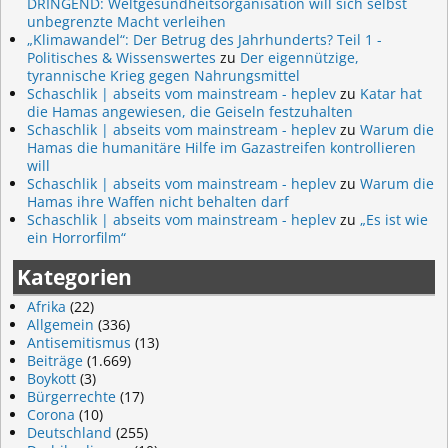
DRINGEND: Weltgesundheitsorganisation will sich selbst
unbegrenzte Macht verleihen
„Klimawandel“: Der Betrug des Jahrhunderts? Teil 1 -
Politisches & Wissenswertes
zu
Der eigennützige,
tyrannische Krieg gegen Nahrungsmittel
Schaschlik | abseits vom mainstream - heplev
zu
Katar hat
die Hamas angewiesen, die Geiseln festzuhalten
Schaschlik | abseits vom mainstream - heplev
zu
Warum die
Hamas die humanitäre Hilfe im Gazastreifen kontrollieren
will
Schaschlik | abseits vom mainstream - heplev
zu
Warum die
Hamas ihre Waffen nicht behalten darf
Schaschlik | abseits vom mainstream - heplev
zu
„Es ist wie
ein Horrorfilm“
Kategorien
Afrika
(22)
Allgemein
(336)
Antisemitismus
(13)
Beiträge
(1.669)
Boykott
(3)
Bürgerrechte
(17)
Corona
(10)
Deutschland
(255)