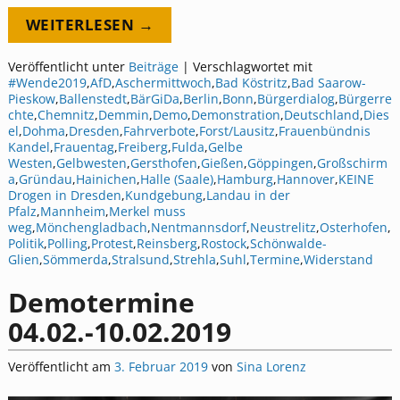
WEITERLESEN →
Veröffentlicht unter
Beiträge
|
Verschlagwortet mit
#Wende2019
,
AfD
,
Aschermittwoch
,
Bad Köstritz
,
Bad Saarow-
Pieskow
,
Ballenstedt
,
BärGiDa
,
Berlin
,
Bonn
,
Bürgerdialog
,
Bürgerre
chte
,
Chemnitz
,
Demmin
,
Demo
,
Demonstration
,
Deutschland
,
Dies
el
,
Dohma
,
Dresden
,
Fahrverbote
,
Forst/Lausitz
,
Frauenbündnis
Kandel
,
Frauentag
,
Freiberg
,
Fulda
,
Gelbe
Westen
,
Gelbwesten
,
Gersthofen
,
Gießen
,
Göppingen
,
Großschirm
a
,
Gründau
,
Hainichen
,
Halle (Saale)
,
Hamburg
,
Hannover
,
KEINE
Drogen in Dresden
,
Kundgebung
,
Landau in der
Pfalz
,
Mannheim
,
Merkel muss
weg
,
Mönchengladbach
,
Nentmannsdorf
,
Neustrelitz
,
Osterhofen
,
Politik
,
Polling
,
Protest
,
Reinsberg
,
Rostock
,
Schönwalde-
Glien
,
Sömmerda
,
Stralsund
,
Strehla
,
Suhl
,
Termine
,
Widerstand
Demotermine
04.02.-10.02.2019
Veröffentlicht am
3. Februar 2019
von
Sina Lorenz