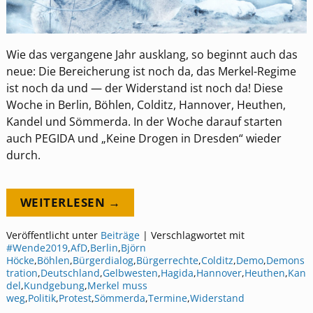
Wie das vergangene Jahr ausklang, so beginnt auch das
neue: Die Bereicherung ist noch da, das Merkel-Regime
ist noch da und — der Widerstand ist noch da! Diese
Woche in Berlin, Böhlen, Colditz, Hannover, Heuthen,
Kandel und Sömmerda. In der Woche darauf starten
auch PEGIDA und „Keine Drogen in Dresden“ wieder
durch.
WEITERLESEN →
Veröffentlicht unter
Beiträge
|
Verschlagwortet mit
#Wende2019
,
AfD
,
Berlin
,
Björn
Höcke
,
Böhlen
,
Bürgerdialog
,
Bürgerrechte
,
Colditz
,
Demo
,
Demons
tration
,
Deutschland
,
Gelbwesten
,
Hagida
,
Hannover
,
Heuthen
,
Kan
del
,
Kundgebung
,
Merkel muss
weg
,
Politik
,
Protest
,
Sömmerda
,
Termine
,
Widerstand