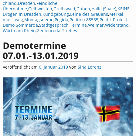
chland
,
Dresden
,
Feindliche
Übernahme
,
Gelbwesten
,
Greifswald
,
Guben
,
Halle (Saale)
,
KEINE
Drogen in Dresden
,
Kundgebung
,
Leine des Grauens
,
Merkel
muss weg
,
Montagsdemo
,
Pegida
,
Petition 85565
,
Politik
,
Protest
Demo
,
Sömmerda
,
Stadtgespräch
,
Termine
,
Weimar
,
Widerstand
,
Wörth am Rhein
,
Zeulenroda-Triebes
Demotermine
07.01.-13.01.2019
Veröffentlicht am
6. Januar 2019
von
Sina Lorenz