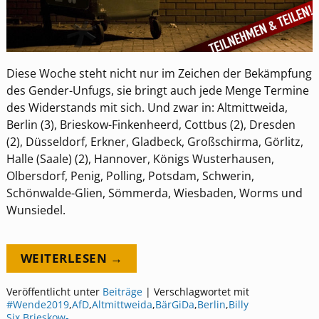
Diese Woche steht nicht nur im Zeichen der Bekämpfung
des Gender-Unfugs, sie bringt auch jede Menge Termine
des Widerstands mit sich. Und zwar in: Altmittweida,
Berlin (3), Brieskow-Finkenheerd, Cottbus (2), Dresden
(2), Düsseldorf, Erkner, Gladbeck, Großschirma, Görlitz,
Halle (Saale) (2), Hannover, Königs Wusterhausen,
Olbersdorf, Penig, Polling, Potsdam, Schwerin,
Schönwalde-Glien, Sömmerda, Wiesbaden, Worms und
Wunsiedel.
WEITERLESEN →
Veröffentlicht unter
Beiträge
|
Verschlagwortet mit
#Wende2019
,
AfD
,
Altmittweida
,
BärGiDa
,
Berlin
,
Billy
Six
,
Brieskow-