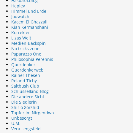
Hasbara.blog
Heplev
Himmel und Erde
Jouwatch
Kacem El Ghazzali
Kian Kermanshani
Korrekter
Lizas Welt
Medien-Backspin
No tricks zone
Paparazzo One
Philosophia Perennis
Querdenker
Querdenkerweb
Rainer Thesen
Roland Tichy
Saltbush Club
Schlüsselkind-Blog
Die andere Sicht
Die Siedlerin
Shir o Xorshid
Tapfer im Nirgendwo
Unbesorgt
U.M.
Vera Lengsfeld